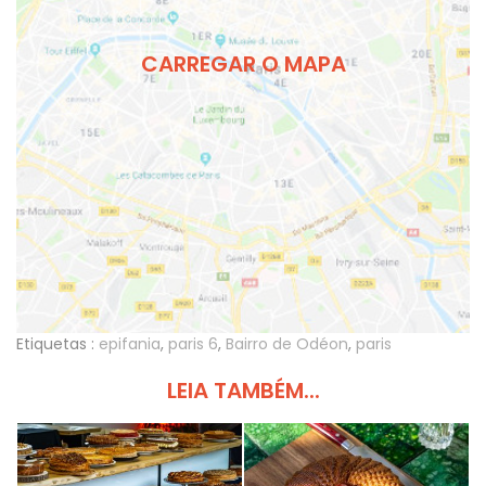
CARREGAR O MAPA
Etiquetas :
epifania
,
paris 6
,
Bairro de Odéon
,
paris
LEIA TAMBÉM...