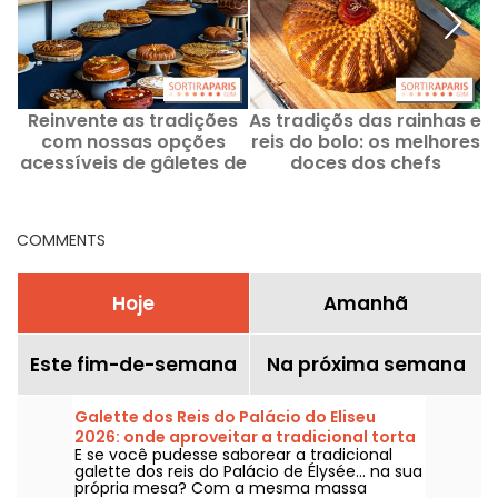
Reinvente as tradições
As tradiçõs das rainhas e
com nossas opções
reis do bolo: os melhores
d
acessíveis de gâletes de
doces dos chefs
reis em Paris para 2026:
pasteleiros em Paris
uma seleção de criações
2026, nossa seleção de
econômicas e
criações irresistíveis
COMMENTS
irresistíveis.
Hoje
Amanhã
Este fim-de-semana
Na próxima semana
Galette dos Reis do Palácio do Eliseu
2026: onde aproveitar a tradicional torta
E se você pudesse saborear a tradicional
presidencial em formato familiar? - fotos
galette dos reis do Palácio de Élysée... na sua
própria mesa? Com a mesma massa