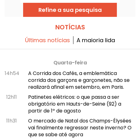
folhada feita com manteiga de verdade, o
mesmo creme de amêndoas caseiro, e
Refine a sua pesquisa
desta vez com a fava para que cada um
possa virar rei ou rainha por um momento.
Disponível em tamanho familiar numa
padaria artesanal do 15º arrondissement,
NOTÍCIAS
que mantém a receita servida ao palácio,
mas adaptada para as nossas festas de
mesa!
Últimas notícias
A maioria lida
Quarta-feira
14h54
A Corrida dos Cafés, a emblemática
corrida dos garçons e garçonetes, não se
realizará afinal em setembro, em Paris.
12h11
Patinetes elétricos: o que passa a ser
obrigatório em Hauts-de-Seine (92) a
partir de 1º de agosto
11h31
O mercado de Natal dos Champs-Élysées
vai finalmente regressar neste inverno? O
que se sabe até agora