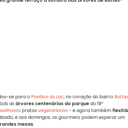
seu grande terraço à sombra das árvores de Buttes-
ou-se para o
Pavillon du Lac
, no coração do bairro
Butte
 Sob as
árvores centenárias do parque
do 19º
avilhosos
pratos
vegetarianos
- e agora também
flexitá
sábado, e aos domingos, os gourmets podem esperar um
randes mesas
.