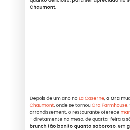
quanto delicioso, para ser apreciado no 
Chaumont.
Depois de um ano no
La Caserne
,
o Ora
mud
Chaumont
, onde se tornou
Ora Farmhouse
.
arrondissement, o restaurante oferece
mar
- diretamente na mesa, de quarta-feira a 
brunch tão bonito quanto saboroso
, em
g