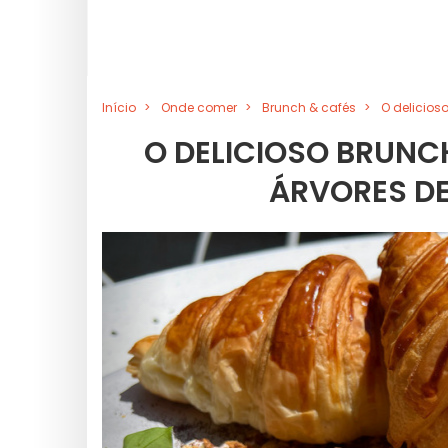
Início
Onde comer
Brunch & cafés
O delicio
O DELICIOSO BRUNC
ÁRVORES D