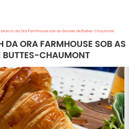
so brunch da Ora Farmhouse sob as árvores de Buttes-Chaumont
H DA ORA FARMHOUSE SOB AS
E BUTTES-CHAUMONT