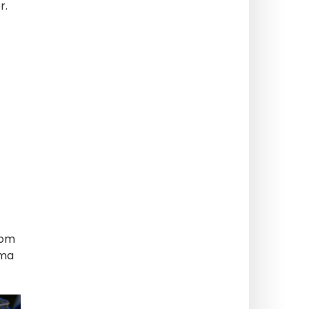
r.
com
ima