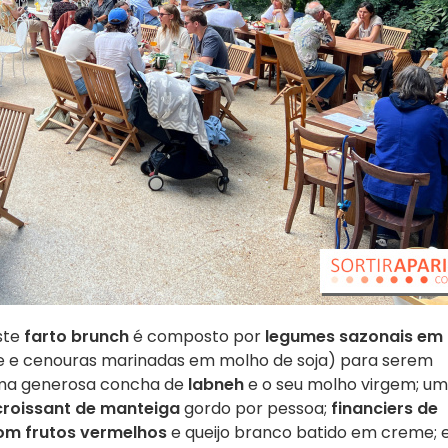
ste
farto brunch
é composto por
legumes sazonais em
e e cenouras marinadas em molho de soja) para serem
uma generosa concha de
labneh
e o seu molho virgem; um
croissant de manteiga
gordo por pessoa;
financiers de
om frutos vermelhos
e queijo branco batido em creme; 