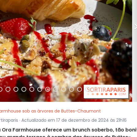
 Farmhouse sob as árvores de Buttes-Chaumont
tiraparis · Actualizado em 17 de dezembro de 2024 às 21h16
 a Ora Farmhouse oferece um brunch soberbo, tão boni