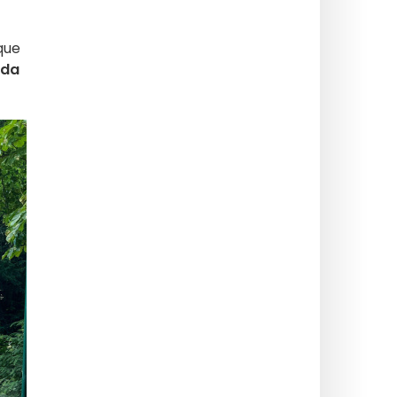
que
oda