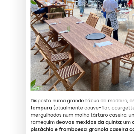
Disposto numa grande tábua de madeira, e
tempura
(atualmente couve-flor, courgett
mergulhados num molho tártaro caseiro; 
ramequim de
ovos mexidos da quinta
; um
pistáchio e framboesa
;
granola caseira c