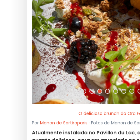
<
O delicioso brunch da Ora
Por
Manon de Sortiraparis
· Fotos de Manon de Sor
Atualmente instalada no Pavillon du Lac,