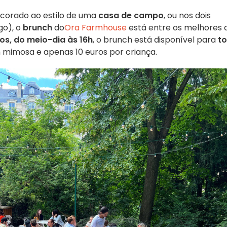
decorado ao estilo de uma
casa de campo
, ou nos dois
o), o
brunch
do
Ora Farmhouse
está entre os melhores 
s, do meio-dia às 16h
, o brunch está disponível para
t
m mimosa e apenas 10 euros por criança.