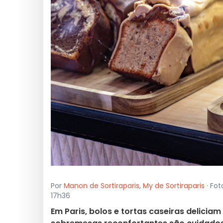
Por
Manon de Sortiraparis
,
My de Sortiraparis
· Fot
17h36
Em Paris, bolos e tortas caseiras deliciam