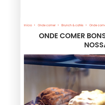
Início
Onde comer
Brunch & cafés
Onde comer
ONDE COMER BONS 
NOSS