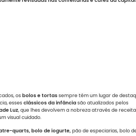
mente revisadas nas confeitarias e cafés da capital
icados, os
bolos e tortas
sempre têm um lugar de desta
cia, esses
clássicos da infância
são atualizados pelos
ade Luz
, que lhes devolvem a nobreza através de receita
um visual cuidado.
tre-quarts, bolo de iogurte,
pão de especiarias, bolo d