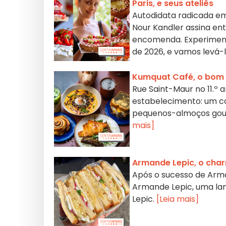
Paris, e seus ateliês
Autodidata radicada e
Nour Kandler assina entr
encomenda. Experiment
de 2026, e vamos levá-l
Kumquat Café, o bom c
Rue Saint-Maur no 11.º 
estabelecimento: um co
pequenos-almoços gourm
mais]
Armande Lepic, o cha
Após o sucesso de Arm
Armande Lepic, uma lan
Lepic.
[Leia mais]