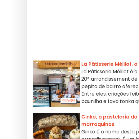
La Pâtisserie Mélilot,
La Pâtisserie Mélilot é
20º arrondissement de P
pepita de bairro ofere
Entre eles, criações f
baunilha e fava tonka 
Ginko, a pastelaria d
marroquinos
Ginko é o nome desta pe