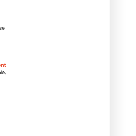
se
ent
ie,