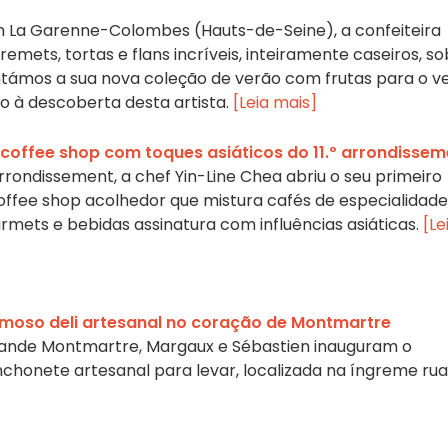
m La Garenne-Colombes (Hauts-de-Seine), a confeiteira
emets, tortas e flans incríveis, inteiramente caseiros, so
ámos a sua nova coleção de verão com frutas para o v
o à descoberta desta artista.
[Leia mais]
offee shop com toques asiáticos do 11.º arrondissem
arrondissement, a chef Yin-Line Chea abriu o seu primeiro
ffee shop acolhedor que mistura cafés de especialidade
ets e bebidas assinatura com influências asiáticas.
[Le
rmoso deli artesanal no coração de Montmartre
ande Montmartre, Margaux e Sébastien inauguram o
chonete artesanal para levar, localizada na íngreme rua