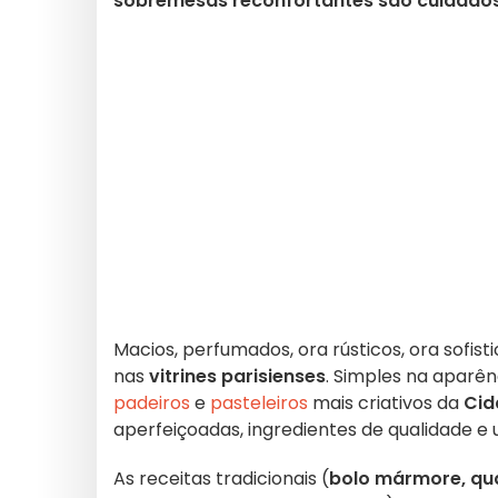
sobremesas reconfortantes são cuidadosa
Macios, perfumados, ora rústicos, ora sofist
nas
vitrines parisienses
. Simples na aparên
padeiros
e
pasteleiros
mais criativos da
Cid
aperfeiçoadas, ingredientes de qualidade e 
As receitas tradicionais (
bolo mármore, qua