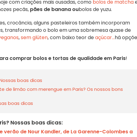
 hoje com criações mais ousadas, como
bolos de matcha
ozes pecãs,
pães de banana ou
bolos de yuzu.
es, crocância, alguns pasteleiros também incorporam
os, transformando o bolo em uma sobremesa quase de
veganos
,
sem glúten
, com baixo teor de
açúcar...
há opçõe
ra comprar bolos e tortas de qualidade em Paris
!
Nossas boas dicas
te de limão com merengue em Paris? Os nossos bons
sas boas dicas
ris? Nossas boas dicas:
de verão de Nour Kandler, de La Garenne-Colombes a