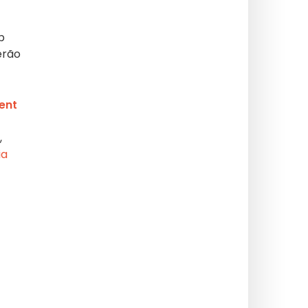
b
erão
ent
,
ia