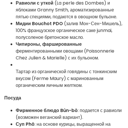
Равиоли с уткой
(La perle des Dombes) и
яблоками Granny Smith, ароматизированные
пятью специями, подаются в овощном бульоне.
Мидии Bouchot PDO
(залив Мон-Сен-Мишель),
100% французское органическое саке junmai,
полусоленое бретонское масло.
Чипироны, фаршированные
ферментированными овощами (Poissonnerie
Chez Julien & Marielle) с их бульоном.
Тартар из органической говядины
с тонкинским
вкусом (Ferme Maury) с маринованным
органическим яичным желтком.
Посуда
Фирменное блюдо Bún-bò
: подается с равиоли
(возможен веганский вариант).
Суп Phö
: на основе курицы, выращенной на