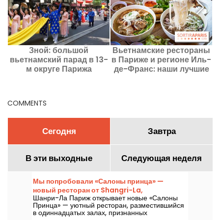
Зной: большой
Вьетнамские рестораны
вьетнамский парад в 13-
в Париже и регионе Иль-
м округе Парижа
де-Франс: наши лучшие
в
перенесён
адреса
COMMENTS
Сегодня
Завтра
В эти выходные
Следующая неделя
Мы попробовали «Салоны принца» —
новый ресторан от Shangri-La,
Шанри-Ла Париж открывает новые «Салоны
навевающий атмосферу эпохи belle
Принца» — уютный ресторан, разместившийся
époque.
в одиннадцатых залах, признанных
историческими памятниками, на авеню Иена. В