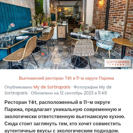
<
>
Вьетнамский ресторан Têt в 11-м округе Парижа
Опубликовано
My de Sortiraparis
· Фотографии My de
Sortiraparis · Обновлено на 12 сентябрь 2023 в 11:49
Ресторан Têt, расположенный в 11-м округе
Парижа, предлагает уникальную современную и
экологически ответственную вьетнамскую кухню.
Сюда стоит заглянуть тем, кто хочет совместить
аутентичные вкусы с экологическим подходом.