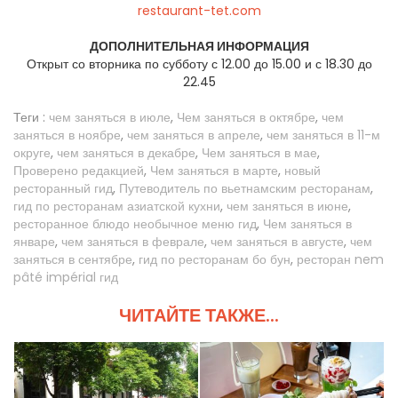
restaurant-tet.com
ДОПОЛНИТЕЛЬНАЯ ИНФОРМАЦИЯ
Открыт со вторника по субботу с 12.00 до 15.00 и с 18.30 до
22.45
Теги :
чем заняться в июле
,
Чем заняться в октябре
,
чем
заняться в ноябре
,
чем заняться в апреле
,
чем заняться в 11-м
округе
,
чем заняться в декабре
,
Чем заняться в мае
,
Проверено редакцией
,
Чем заняться в марте
,
новый
ресторанный гид
,
Путеводитель по вьетнамским ресторанам
,
гид по ресторанам азиатской кухни
,
чем заняться в июне
,
ресторанное блюдо необычное меню гид
,
Чем заняться в
январе
,
чем заняться в феврале
,
чем заняться в августе
,
чем
заняться в сентябре
,
гид по ресторанам бо бун
,
ресторан nem
pâté impérial гид
ЧИТАЙТЕ ТАКЖЕ...