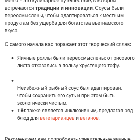
Меню - это кулинарное путешествие, в котором
встречаются
традиции и инновации
. Соусы были
переосмыслены, чтобы адаптироваться к местным
продуктам без ущерба для богатства вьетнамского
вкуса.
С самого начала вас поражает этот творческий сплав:
Яичные роллы были переосмыслены: от рисового
листа отказались в пользу хрустящего тофу.
Неизбежный рыбный соус был адаптирован,
чтобы сохранить его суть и при этом быть
экологически чистым.
Têt
также является инклюзивным, предлагая ряд
блюд для
вегетарианцев
и
веганов
.
Рекомендуем вам попробовать удивительные яичные