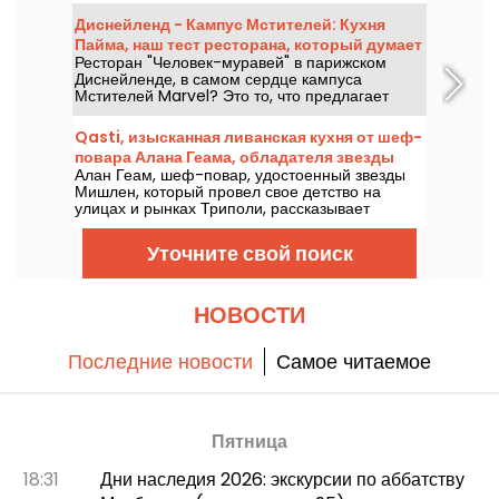
интерьере в стиле эпохи Бель Эpoque и меню,
Диснейленд - Кампус Мстителей: Кухня
сочетающее легендарные блюда и редкие
Пайма, наш тест ресторана, который думает
деликатесы. Мы протестировали и
Ресторан "Человек-муравей" в парижском
о большом и малом
рассказываем все детали.
Диснейленде, в самом сердце кампуса
Мстителей Marvel? Это то, что предлагает
направление с Pym Kitchen, новым буфетом,
где представлены непропорционально
Qasti, изысканная ливанская кухня от шеф-
большие продукты в гигантских или
повара Алана Геама, обладателя звезды
миниатюрных версиях. Это веселый и игривый
Алан Геам, шеф-повар, удостоенный звезды
Мишлен
способ провести время, погрузившись в одну
Мишлен, который провел свое детство на
из лабораторий доктора Хэнка Пайма. Мы
улицах и рынках Триполи, рассказывает
попробовали, и мы расскажем вам об этом!
историю своего бистро Qasti на улице Сен-
Мартен. Увлекательное место, где можно
Уточните свой поиск
поесть.
НОВОСТИ
Последние новости
Самое читаемое
Пятница
18:31
Дни наследия 2026: экскурсии по аббатству