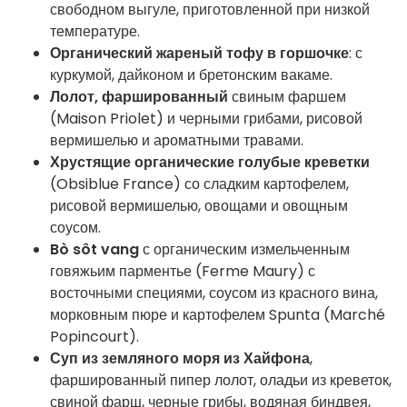
свободном выгуле, приготовленной при низкой
температуре.
Органический жареный тофу в горшочке
: с
куркумой, дайконом и бретонским вакаме.
Лолот, фаршированный
свиным фаршем
(Maison Priolet) и черными грибами, рисовой
вермишелью и ароматными травами.
Хрустящие органические голубые креветки
(Obsiblue France) со сладким картофелем,
рисовой вермишелью, овощами и овощным
соусом.
Bò sôt vang
с органическим измельченным
говяжьим парментье (Ferme Maury) с
восточными специями, соусом из красного вина,
морковным пюре и картофелем Spunta (Marché
Popincourt).
Суп из земляного моря из Хайфона
,
фаршированный пипер лолот, оладьи из креветок,
свиной фарш, черные грибы, водяная биндвея,