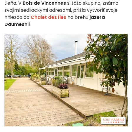
tieňa. V
Bois de Vincennes
si táto skupina, známa
svojimi sedliackymi adresami, prišla vytvoriť svoje
hniezdo do
Chalet des Îles
na brehu
jazera
Daumesnil
.