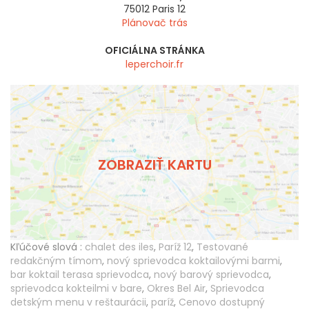
75012
Paris 12
Plánovač trás
OFICIÁLNA STRÁNKA
leperchoir.fr
ZOBRAZIŤ KARTU
Kľúčové slová :
chalet des iles
,
Paríž 12
,
Testované
redakčným tímom
,
nový sprievodca koktailovými barmi
,
bar koktail terasa sprievodca
,
nový barový sprievodca
,
sprievodca kokteilmi v bare
,
Okres Bel Air
,
Sprievodca
detským menu v reštaurácii
,
paríž
,
Cenovo dostupný