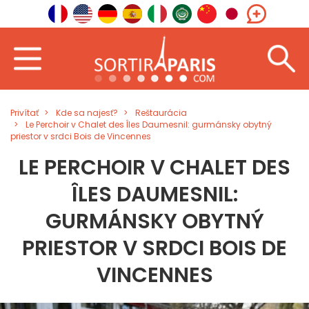
Privítať
Kde sa najesť?
Reštaurácia
Le Perchoir v Chalet des Îles Daumesnil: gurmánsky obytný
priestor v srdci Bois de Vincennes
LE PERCHOIR V CHALET DES
ÎLES DAUMESNIL:
GURMÁNSKY OBYTNÝ
PRIESTOR V SRDCI BOIS DE
VINCENNES