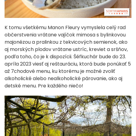
K tomu všetkému Manon Fleury vymyslela celý rad
občerstvenia vrátane vajíčok mimosa s bylinkovou
majonézou a pralinkou z tekvicových semienok, ako
aj morských plodov vrátane ustríc, kreviet a sršňov,
podľa toho, čo je k dispozícii. Šéfkuchár bude do 23.
apríla 2023 viesť aj reštauráciu, ktorá bude ponúkať 5
až 7chodové menu, ku ktorému je možné zvoliť
alkoholické alebo nealkoholické párovanie, ako aj
detské menu. Pre každého niečo!