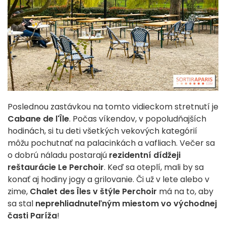
Poslednou zastávkou na tomto vidieckom stretnutí je
Cabane de l'Île
. Počas víkendov, v popoludňajších
hodinách, si tu deti všetkých vekových kategórií
môžu pochutnať na palacinkách a vafliach. Večer sa
o dobrú náladu postarajú
rezidentní dídžeji
reštaurácie Le Perchoir
. Keď sa oteplí, mali by sa
konať aj hodiny jogy a grilovanie. Či už v lete alebo v
zime,
Chalet des Îles v štýle Perchoir
má na to, aby
sa stal
neprehliadnuteľným miestom vo východnej
časti Paríža
!