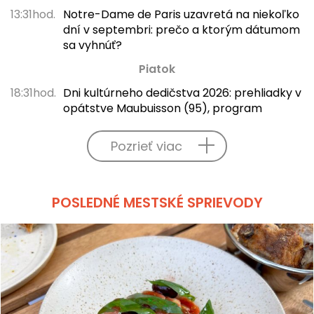
13:31hod.
Notre-Dame de Paris uzavretá na niekoľko
dní v septembri: prečo a ktorým dátumom
sa vyhnúť?
Piatok
18:31hod.
Dni kultúrneho dedičstva 2026: prehliadky v
opátstve Maubuisson (95), program
Pozrieť viac
POSLEDNÉ MESTSKÉ SPRIEVODY