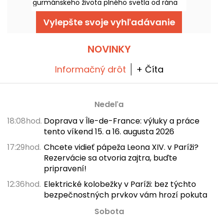
gurmánskeho života plného svetla od rána
do večera. Medzi reštauráciou presvetlenou
svetlom a krásnou zelenou terasou ponúka
Vylepšte svoje vyhľadávanie
adresa hybridné útočisko neďaleko Arén
Lutèce.
NOVINKY
Informačný drôt
+ Číta
Nedeľa
18:08hod.
Doprava v Île-de-France: výluky a práce
tento víkend 15. a 16. augusta 2026
17:29hod.
Chcete vidieť pápeža Leona XIV. v Paríži?
Rezervácie sa otvoria zajtra, buďte
pripravení!
12:36hod.
Elektrické kolobežky v Paríži: bez týchto
bezpečnostných prvkov vám hrozí pokuta
Sobota