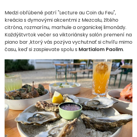
Medzi obľúbené patrí "Lecture au Coin du Feu",
kreácia s dymovými akcentmi z
Mezcalu, žltého
citróna, rozmarínu, marhule a organickej limonády.
Každý
štvrtok večer sa viktoriánsky salón premení na
piano bar
,
ktorý vás pozýva vychutnať si chvíľu mimo
času, keď si zaspievate spolu s
Martialom Paolim
.