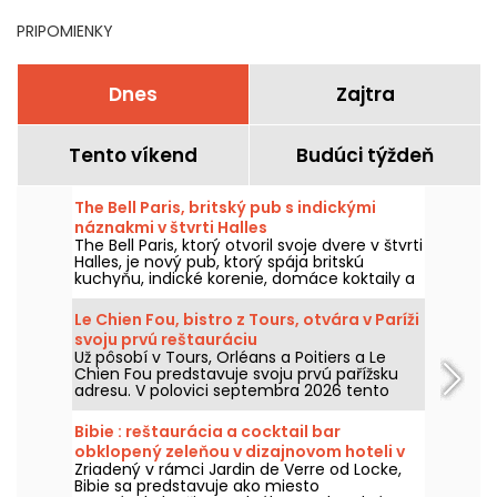
PRIPOMIENKY
Dnes
Zajtra
Tento víkend
Budúci týždeň
The Bell Paris, britský pub s indickými
náznakmi v štvrti Halles
The Bell Paris, ktorý otvoril svoje dvere v štvrti
Halles, je nový pub, ktorý spája britskú
kuchyňu, indické korenie, domáce koktaily a
remeselné pivá v interiéri od Jima
Hamiltona.
Le Chien Fou, bistro z Tours, otvára v Paríži
svoju prvú reštauráciu
Už pôsobí v Tours, Orléans a Poitiers a Le
Chien Fou predstavuje svoju prvú pařížsku
adresu. V polovici septembra 2026 tento
bistro, ktoré je známe svojou domácou
kuchyňou, jedlami na zdieľanie a vínnou
Bibie : reštaurácia a cocktail bar
pivnicou, otvorí svoje dvere na ulici Feydeau
obklopený zeleňou v dizajnovom hoteli v
v 2. obvode Paríža.
Zriadený v rámci Jardin de Verre od Locke,
Latinskej štvrti
Bibie sa predstavuje ako miesto