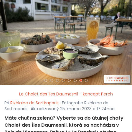
<
>
Le Chalet des Îles Daumesnil - koncept Perch
Pri
Rizhlaine de Sortiraparis
· Fotografie Rizhlaine de
Sortiraparis · Aktualizovaný 25. marec 2023 o 17:24hod.
Máte chuť na zelenú? Vyberte sa do útulnej chaty
Chalet des Îles Daumesnil, ktorá sa nachádza v