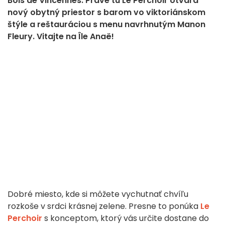
Bois de Vincennes. Práve tu Le Perchoir otvára
nový obytný priestor s barom vo viktoriánskom
štýle a reštauráciou s menu navrhnutým Manon
Fleury. Vitajte na Île Anaë!
Dobré miesto, kde si môžete vychutnať chvíľu
rozkoše v srdci krásnej zelene. Presne to ponúka
Le
Perchoir
s konceptom, ktorý vás určite dostane do