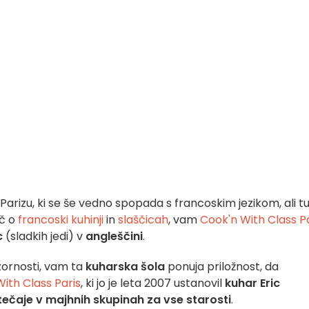
 Parizu, ki se še vedno spopada s francoskim jezikom, ali tur
eč o
francoski
kuhinji
in
slaščicah
, vam
Cook'n With Class P
c
(sladkih jedi) v
angleščini
.
zornosti, vam ta
kuharska šola
ponuja priložnost, da
ith Class Paris
, ki jo je leta 2007 ustanovil
kuhar Eric
tečaje v majhnih skupinah
za vse starosti
.