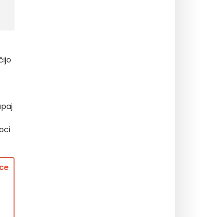
čijo
upaj
oci
ice