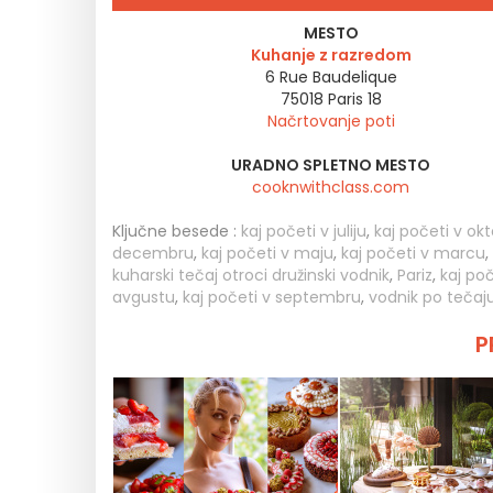
MESTO
Kuhanje z razredom
6 Rue Baudelique
75018
Paris 18
Načrtovanje poti
URADNO SPLETNO MESTO
cooknwithclass.com
Ključne besede :
kaj početi v juliju
,
kaj početi v ok
decembru
,
kaj početi v maju
,
kaj početi v marcu
,
kuharski tečaj otroci družinski vodnik
,
Pariz
,
kaj poč
avgustu
,
kaj početi v septembru
,
vodnik po tečaj
P