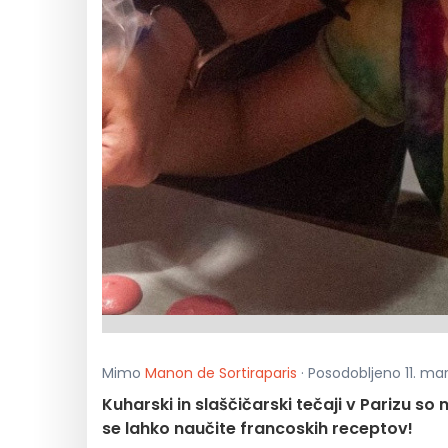
Mimo
Manon de Sortiraparis
· Posodobljeno 11. ma
Kuharski in slaščičarski tečaji v Parizu so 
se lahko naučite francoskih receptov!