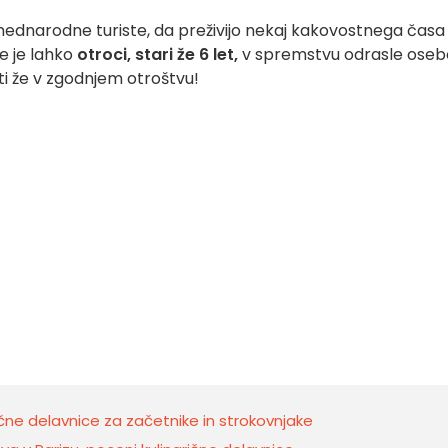
a mednarodne turiste, da preživijo nekaj kakovostnega časa
se je lahko
otroci, stari že 6 let,
v spremstvu odrasle oseb
ti že v zgodnjem otroštvu!
arične delavnice za začetnike in strokovnjake