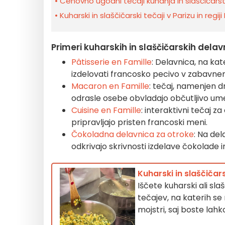
Cenovno ugodni tečaji kuhanja in slaščičarst
Kuharski in slaščičarski tečaji v Parizu in regi
Primeri kuharskih in slaščičarskih delav
Pâtisserie en Famille
: Delavnica, na kat
izdelovati francosko pecivo v zabavne
Macaron en Famille
: tečaj, namenjen d
odrasle osebe obvladajo občutljivo um
Cuisine en Famille
: interaktivni tečaj z
pripravljajo pristen francoski meni.
Čokoladna delavnica za otroke
: Na del
odkrivajo skrivnosti izdelave čokolade i
Kuharski in slaščičar
Iščete kuharski ali sl
tečajev, na katerih se 
mojstri, saj boste lah