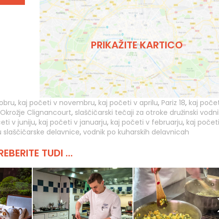
PRIKAŽITE KARTICO
tobru
,
kaj početi v novembru
,
kaj početi v aprilu
,
Pariz 18
,
kaj počet
Okrožje Clignancourt
,
slaščičarski tečaji za otroke družinski vodni
eti v juniju
,
kaj početi v januarju
,
kaj početi v februarju
,
kaj početi
u slaščičarske delavnice
,
vodnik po kuharskih delavnicah
REBERITE TUDI ...