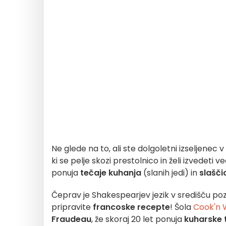
Ne glede na to, ali ste dolgoletni izseljenec v
ki se pelje skozi prestolnico in želi izvedeti v
ponuja
tečaje kuhanja
(slanih jedi) in
slašči
Čeprav je Shakespearjev jezik v središču po
pripravite
francoske recepte
! Šola
Cook'n W
Fraudeau
, že skoraj 20 let ponuja
kuharske 