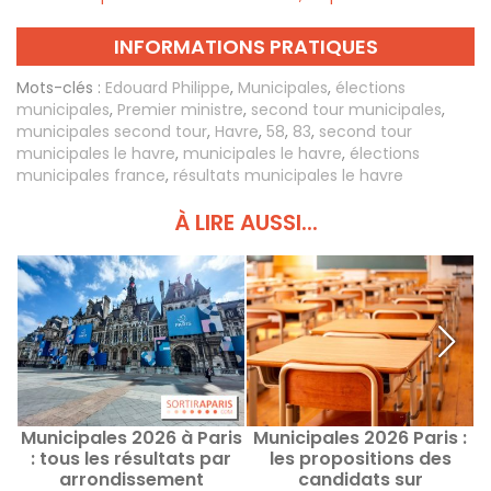
INFORMATIONS PRATIQUES
Mots-clés :
Edouard Philippe
,
Municipales
,
élections
municipales
,
Premier ministre
,
second tour municipales
,
municipales second tour
,
Havre
,
58
,
83
,
second tour
municipales le havre
,
municipales le havre
,
élections
municipales france
,
résultats municipales le havre
À LIRE AUSSI...
Municipales 2026 à Paris
Municipales 2026 Paris :
: tous les résultats par
les propositions des
c
arrondissement
candidats sur