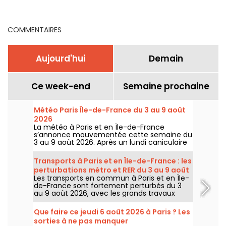
l’éducation, qui dit quoi ?
s
COMMENTAIRES
Aujourd'hui
Demain
Ce week-end
Semaine prochaine
Météo Paris Île-de-France du 3 au 9 août
2026
La météo à Paris et en Île-de-France
s’annonce mouvementée cette semaine du
3 au 9 août 2026. Après un lundi caniculaire
marqué par un risque d’orages, les
températures vont progressivement baisser
Transports à Paris et en Île-de-France : les
avant le retour d’un temps plus chaud et
perturbations métro et RER du 3 au 9 août
ensoleillé pour le week-end.
Les transports en commun à Paris et en Île-
2026
de-France sont fortement perturbés du 3
au 9 août 2026, avec les grands travaux
d'été qui impactent très durement
certaines lignes, selon la RATP et SNCF.
Que faire ce jeudi 6 août 2026 à Paris ? Les
sorties à ne pas manquer