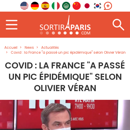
Accueil
News
Actualités
Covid : la France "a passé un pic épidémique" selon Olivier Véran
COVID : LA FRANCE "A PASSÉ
UN PIC ÉPIDÉMIQUE" SELON
OLIVIER VÉRAN