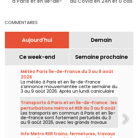
à Paris et en Ile-de-
du Covid en 24h et 0 cas
France
graves
COMMENTAIRES
Aujourd'hui
Demain
Ce week-end
Semaine prochaine
Météo Paris Île-de-France du 3 au 9 août
2026
La météo à Paris et en Île-de-France
s’annonce mouvementée cette semaine du
3 au 9 août 2026. Après un lundi caniculaire
marqué par un risque d’orages, les
températures vont progressivement baisser
Transports à Paris et en Île-de-France : les
avant le retour d’un temps plus chaud et
perturbations métro et RER du 3 au 9 août
ensoleillé pour le week-end.
Les transports en commun à Paris et en Île-
2026
de-France sont fortement perturbés du 3
au 9 août 2026, avec les grands travaux
d'été qui impactent très durement
certaines lignes, selon la RATP et SNCF.
Info Metro RER trains, fermetures, travaux