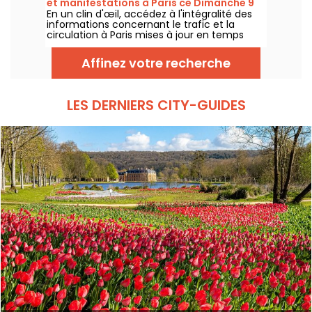
et manifestations à Paris ce Dimanche 9
En un clin d'œil, accédez à l'intégralité des
août 2026
informations concernant le trafic et la
circulation à Paris mises à jour en temps
réel. Metro RER et Transilien de la RATP,
travaux, circulation, grands évènements et
Affinez votre recherche
manifestations, on vous donne toutes les
informations pratiques à connaître avant de
sortir à Paris ce Dimanche 9 août 2026.
LES DERNIERS CITY-GUIDES