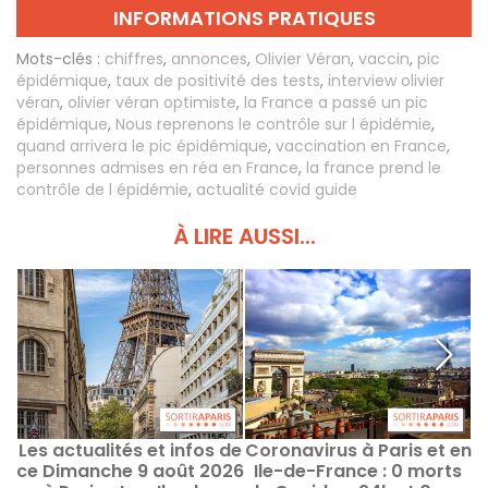
INFORMATIONS PRATIQUES
Mots-clés :
chiffres
,
annonces
,
Olivier Véran
,
vaccin
,
pic
épidémique
,
taux de positivité des tests
,
interview olivier
véran
,
olivier véran optimiste
,
la France a passé un pic
épidémique
,
Nous reprenons le contrôle sur l épidémie
,
quand arrivera le pic épidémique
,
vaccination en France
,
personnes admises en réa en France
,
la france prend le
contrôle de l épidémie
,
actualité covid guide
À LIRE AUSSI...
Les actualités et infos de
Coronavirus à Paris et en
ce Dimanche 9 août 2026
Ile-de-France : 0 morts
d