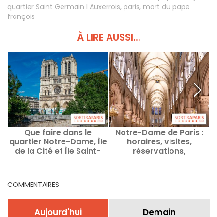
quartier Saint Germain l Auxerrois
,
paris
,
mort du pape
françois
À LIRE AUSSI...
Que faire dans le
Notre-Dame de Paris :
quartier Notre-Dame, Île
horaires, visites,
de la Cité et Île Saint-
réservations,
Louis : Idées sorties et
animations, tout ce qu'il
adresses
faut savoir
COMMENTAIRES
Aujourd'hui
Demain