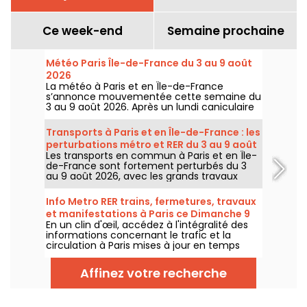
Ce week-end
Semaine prochaine
Météo Paris Île-de-France du 3 au 9 août
2026
La météo à Paris et en Île-de-France
s’annonce mouvementée cette semaine du
3 au 9 août 2026. Après un lundi caniculaire
marqué par un risque d’orages, les
températures vont progressivement baisser
Transports à Paris et en Île-de-France : les
avant le retour d’un temps plus chaud et
perturbations métro et RER du 3 au 9 août
ensoleillé pour le week-end.
Les transports en commun à Paris et en Île-
2026
de-France sont fortement perturbés du 3
au 9 août 2026, avec les grands travaux
d'été qui impactent très durement
certaines lignes, selon la RATP et SNCF.
Info Metro RER trains, fermetures, travaux
et manifestations à Paris ce Dimanche 9
En un clin d'œil, accédez à l'intégralité des
août 2026
informations concernant le trafic et la
circulation à Paris mises à jour en temps
réel. Metro RER et Transilien de la RATP,
travaux, circulation, grands évènements et
Affinez votre recherche
manifestations, on vous donne toutes les
informations pratiques à connaître avant de
sortir à Paris ce Dimanche 9 août 2026.