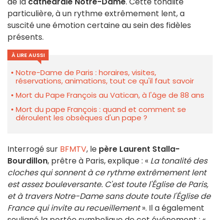
de la
cathédrale Notre-Dame
. Cette tonalité
particulière, à un rythme extrêmement lent, a
suscité une émotion certaine au sein des fidèles
présents.
À LIRE AUSSI
Notre-Dame de Paris : horaires, visites,
réservations, animations, tout ce qu'il faut savoir
Mort du Pape François au Vatican, à l'âge de 88 ans
Mort du pape François : quand et comment se
déroulent les obsèques d'un pape ?
Interrogé sur
BFMTV
, le
père Laurent Stalla-
Bourdillon
, prêtre à Paris, explique : «
La tonalité des
cloches qui sonnent à ce rythme extrêmement lent
est assez bouleversante. C'est toute l'Église de Paris,
et à travers Notre-Dame sans doute toute l'Église de
France qui invite au recueillement
». Il a également
souligné la portée symbolique de cet événement : «