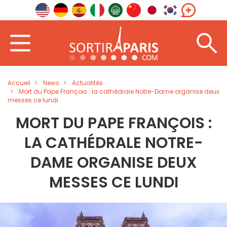
Accueil
News
Actualités
Mort du Pape François : la cathédrale Notre-Dame organise deux
messes ce lundi
MORT DU PAPE FRANÇOIS :
LA CATHÉDRALE NOTRE-
DAME ORGANISE DEUX
MESSES CE LUNDI