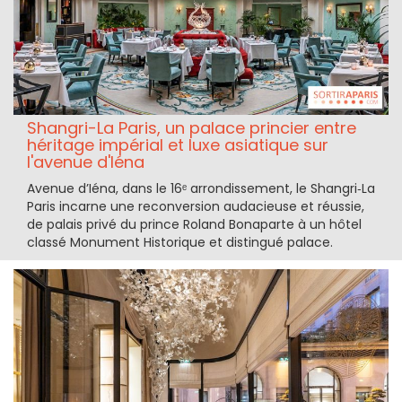
Shangri-La Paris, un palace princier entre
héritage impérial et luxe asiatique sur
l'avenue d'Iéna
Avenue d’Iéna, dans le 16ᵉ arrondissement, le Shangri‑La
Paris incarne une reconversion audacieuse et réussie,
de palais privé du prince Roland Bonaparte à un hôtel
classé Monument Historique et distingué palace.