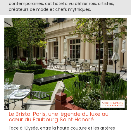
contemporaines, cet hôtel a vu défiler rois, artistes,
créateurs de mode et chefs mythiques.
Le Bristol Paris, une légende du luxe au
cœur du Faubourg‑Saint‑Honoré
Face à l’Élysée, entre la haute couture et les artères