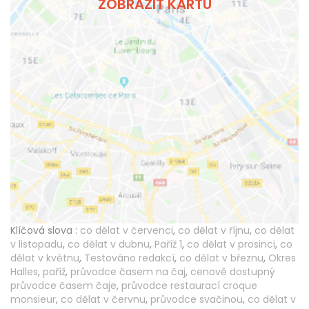
ZOBRAZIT KARTU
Klíčová slova :
co dělat v červenci
,
co dělat v říjnu
,
co dělat
v listopadu
,
co dělat v dubnu
,
Paříž 1
,
co dělat v prosinci
,
co
dělat v květnu
,
Testováno redakcí
,
co dělat v březnu
,
Okres
Halles
,
paříž
,
průvodce časem na čaj
,
cenově dostupný
průvodce časem čaje
,
průvodce restaurací croque
monsieur
,
co dělat v červnu
,
průvodce svačinou
,
co dělat v