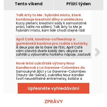
Tento víkend
Příští týden
Talk Arty to Me : hybridní místo, které
kombinuje kreativní dílny a uměleckou
Kurzy pletení, kreativní sady k samostatné
restauraci v Maraisu
práci, talíře na sdílení, Talk Arty to Me je
hybridní místo, kam lidé chodí stejně rádi
tvořit jako si pochutnat, mezi uměleckými
dílnami a neformální sezónní restaurací.
April Café, kavárna-coffeeshop a
gurmánská kavárna pro rodiče s kočárky,
À deux pas de la Gare de l’Est, April Café
ideální na útulnou pauzu v 10. obvodu.
vám otevírá dveře každý den, abyste se
zahřáli u výborného horkého nápoje, zastavili
se na odpolední svačinu nebo strávili chvilku
v klidu a v suchu.
Nové letní cukrářské výtvory Nour
Kandlerové z La Garenne-Colombes do
Samoukyně žijící v La Garenne-Colombes
Paříže a její dílny
(Hauts-de-Seine), cukrářka Nour Kandler
tvoří neuvěřitelné entremetsy, koláče a
pudinky, vše zcela doma, na objednávku na
míru. Otestovali jsme její novou letní
Upřesněte vyhledávání
ovocnou kolekci pro léto 2026 a my vás
provedeme jejím objevem.
ZPRÁVY