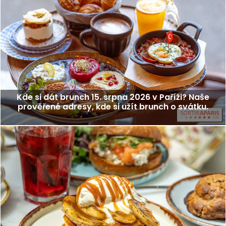
Kde si dát brunch 15. srpna 2026 v Paříži? Naše
prověřené adresy, kde si užít brunch o svátku.