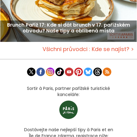
Brunch Paříž 17: Kde si dát brunch v 17. pařížském
obvodu? Naše tipy a oblíbená místa
Všichni průvodci : Kde se najíst? >
Sortir à Paris, partner pařížské turistické
kanceláře:
Dostávejte naše nejlepší tipy à Paris et en
Île de France zdarma, registrace níže: