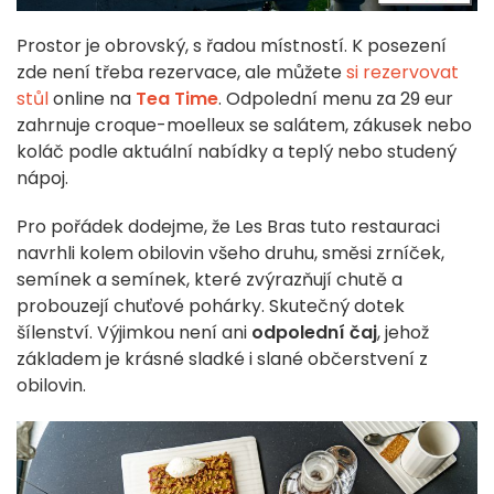
Prostor je obrovský, s řadou místností. K posezení
zde není třeba rezervace, ale můžete
si rezervovat
stůl
online na
Tea Time
. Odpolední menu za 29 eur
zahrnuje croque-moelleux se salátem, zákusek nebo
koláč podle aktuální nabídky a teplý nebo studený
nápoj.
Pro pořádek dodejme, že Les Bras tuto restauraci
navrhli kolem obilovin všeho druhu, směsi zrníček,
semínek a semínek, které zvýrazňují chutě a
probouzejí chuťové pohárky. Skutečný dotek
šílenství. Výjimkou není ani
odpolední čaj
, jehož
základem je krásné sladké i slané občerstvení z
obilovin.