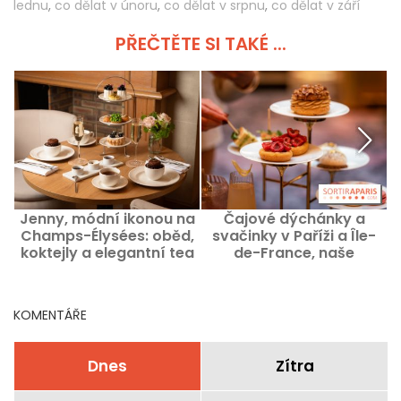
lednu
,
co dělat v únoru
,
co dělat v srpnu
,
co dělat v září
PŘEČTĚTE SI TAKÉ ...
Jenny, módní ikonou na
Čajové dýchánky a
C
Champs-Élysées: oběd,
svačinky v Paříži a Île-
koktejly a elegantní tea
de-France, naše
time
osvědčené adresy
KOMENTÁŘE
Dnes
Zítra