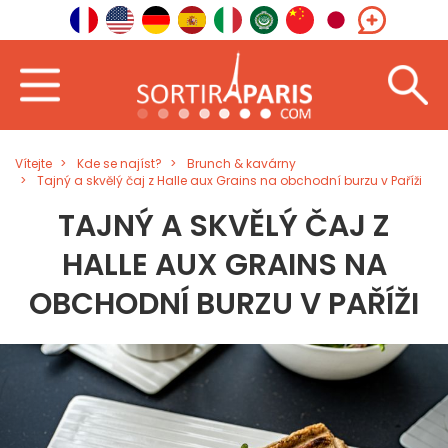
Vítejte
Kde se najíst?
Brunch & kavárny
Tajný a skvělý čaj z Halle aux Grains na obchodní burzu v Paříži
TAJNÝ A SKVĚLÝ ČAJ Z
HALLE AUX GRAINS NA
OBCHODNÍ BURZU V PAŘÍŽI