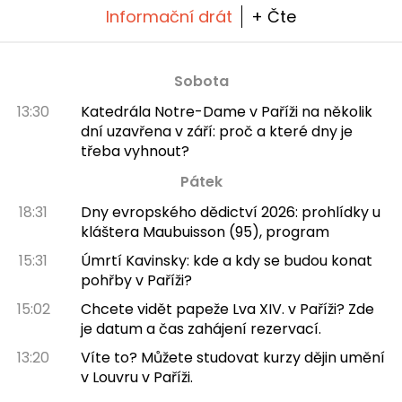
Informační drát
+ Čte
Sobota
13:30
Katedrála Notre-Dame v Paříži na několik
dní uzavřena v září: proč a které dny je
třeba vyhnout?
Pátek
18:31
Dny evropského dědictví 2026: prohlídky u
kláštera Maubuisson (95), program
15:31
Úmrtí Kavinsky: kde a kdy se budou konat
pohřby v Paříži?
15:02
Chcete vidět papeže Lva XIV. v Paříži? Zde
je datum a čas zahájení rezervací.
13:20
Víte to? Můžete studovat kurzy dějin umění
v Louvru v Paříži.