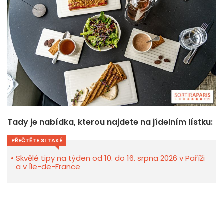
Tady je nabídka, kterou najdete na jídelním lístku:
PŘEČTĚTE SI TAKÉ
Skvělé tipy na týden od 10. do 16. srpna 2026 v Paříži
a v Île-de-France