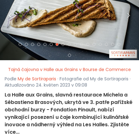
<
>
Tajná čajovna v Halle aux Grains v Bourse de Commerce
Podle
My de Sortiraparis
· Fotografie od My de Sortiraparis ·
Aktualizováno 24. květen 2023 v 09:08
La Halle aux Grains, slavná restaurace Michela a
Sébastiena Brasových, ukrytá ve 3. patře pařížské
obchodní burzy - Fondation Pinault, nabízí
vynikající posezení u čaje kombinující kulinářské
inovace a nádherný výhled na Les Halles. Zjistěte
více...