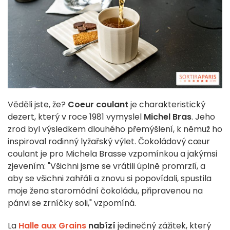
Věděli jste, že?
Coeur coulant
je charakteristický
dezert, který v roce 1981 vymyslel
Michel Bras
. Jeho
zrod byl výsledkem dlouhého přemýšlení, k němuž ho
inspiroval rodinný lyžařský výlet. Čokoládový cœur
coulant je pro Michela Brasse vzpomínkou a jakýmsi
zjevením: "Všichni jsme se vrátili úplně promrzlí, a
aby se všichni zahřáli a znovu si popovídali, spustila
moje žena staromódní čokoládu, připravenou na
pánvi se zrníčky soli," vzpomíná.
La
Halle aux Grains
nabízí
jedinečný zážitek, který