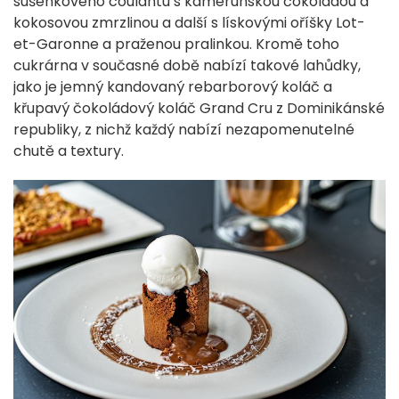
sušenkového coulantu s kamerunskou čokoládou a
kokosovou zmrzlinou a další s lískovými oříšky Lot-
et-Garonne a praženou pralinkou. Kromě toho
cukrárna v současné době nabízí takové lahůdky,
jako je jemný kandovaný rebarborový koláč a
křupavý čokoládový koláč Grand Cru z Dominikánské
republiky, z nichž každý nabízí nezapomenutelné
chutě a textury.