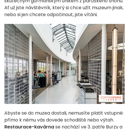
skutečným gurmánským únikem z pařížského shonu.
Ať už jste návštěvník, který si chce užít muzeum jinak,
nebo si jen chcete odpočinout, jste vítáni.
Abyste se do muzea dostali, nemusíte platit vstupné:
přímo k němu vás dovede schodiště nebo výtah.
Restaurace-kavárna
se nachází ve 3. patře Burzy a