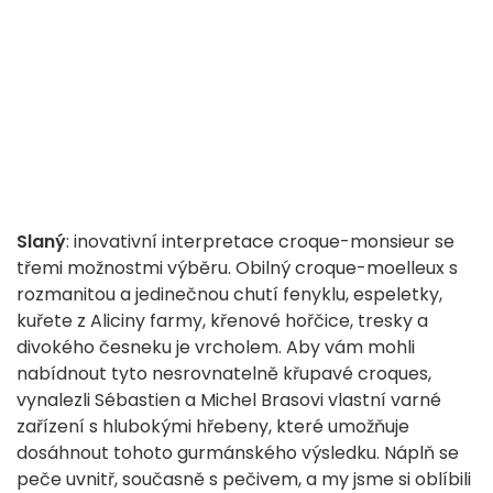
Slaný
: inovativní interpretace croque-monsieur se
třemi možnostmi výběru. Obilný croque-moelleux s
rozmanitou a jedinečnou chutí fenyklu, espeletky,
kuřete z Aliciny farmy, křenové hořčice, tresky a
divokého česneku je vrcholem. Aby vám mohli
nabídnout tyto nesrovnatelně křupavé croques,
vynalezli Sébastien a Michel Brasovi vlastní varné
zařízení s hlubokými hřebeny, které umožňuje
dosáhnout tohoto gurmánského výsledku. Náplň se
peče uvnitř, současně s pečivem, a my jsme si oblíbili