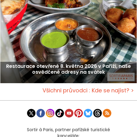
Restaurace otevřené 8. května 2026 v Paříži, naše
osvědčené adresy na svátek
Všichni průvodci : Kde se najíst? >
Sortir à Paris, partner pařížské turistické
kanceláře: