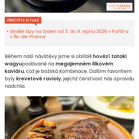
PŘEČTĚTE SI TAKÉ
Skvělé tipy na týden od 3. do 9. srpna 2026 v Paříži a
v Île-de-France
Během naší návštěvy jsme si oblíbili
hovězí tataki
wagyu
podávané na
megajemném lilkovém
kaviáru
, což je božská kombinace. Dalším favoritem
byly
krevetové ravioly
, jejichž čerstvost nás opravdu
nadchla.