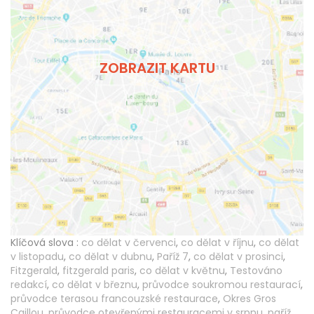
ZOBRAZIT KARTU
Klíčová slova :
co dělat v červenci
,
co dělat v říjnu
,
co dělat
v listopadu
,
co dělat v dubnu
,
Paříž 7
,
co dělat v prosinci
,
Fitzgerald
,
fitzgerald paris
,
co dělat v květnu
,
Testováno
redakcí
,
co dělat v březnu
,
průvodce soukromou restaurací
,
průvodce terasou francouzské restaurace
,
Okres Gros
Caillou
,
průvodce otevřenými restauracemi v srpnu
,
paříž
,