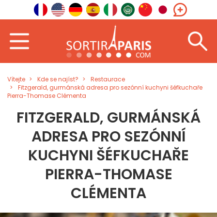
Vítejte
Kde se najíst?
Restaurace
Fitzgerald, gurmánská adresa pro sezónní kuchyni šéfkuchaře
Pierra-Thomase Clémenta
FITZGERALD, GURMÁNSKÁ
ADRESA PRO SEZÓNNÍ
KUCHYNI ŠÉFKUCHAŘE
PIERRA-THOMASE
CLÉMENTA