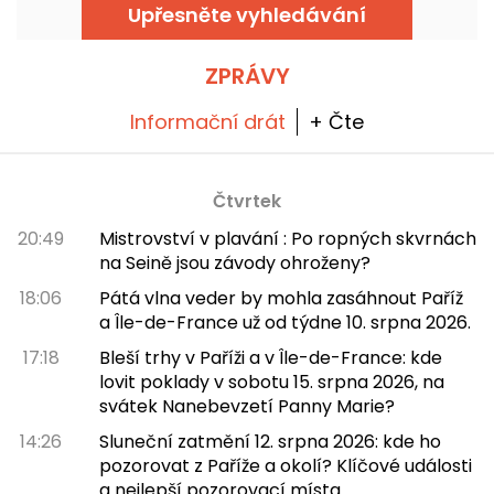
neúměrně velkými produkty v obřích nebo
Upřesněte vyhledávání
miniaturních verzích. Je to zábavný a hravý
způsob, jak si vychutnat jídlo pro tuto
příležitost, s pohlcujícím zážitkem v jedné z
laboratoří doktora Hanka Pyma. Vyzkoušeli
ZPRÁVY
jsme to a všechno vám o tom povíme!
Informační drát
+ Čte
Čtvrtek
20:49
Mistrovství v plavání : Po ropných skvrnách
na Seině jsou závody ohroženy?
18:06
Pátá vlna veder by mohla zasáhnout Paříž
a Île-de-France už od týdne 10. srpna 2026.
17:18
Bleší trhy v Paříži a v Île-de-France: kde
lovit poklady v sobotu 15. srpna 2026, na
svátek Nanebevzetí Panny Marie?
14:26
Sluneční zatmění 12. srpna 2026: kde ho
pozorovat z Paříže a okolí? Klíčové události
a nejlepší pozorovací místa.