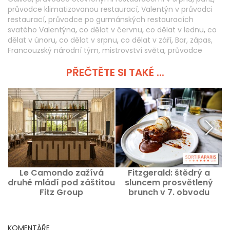
průvodce klimatizovanou restaurací
,
Valentýn v průvodci
restaurací
,
průvodce po gurmánských restauracích
svatého Valentýna
,
co dělat v červnu
,
co dělat v lednu
,
co
dělat v únoru
,
co dělat v srpnu
,
co dělat v září
,
Bar, zápas,
Francouzský národní tým, mistrovství světa, průvodce
PŘEČTĚTE SI TAKÉ ...
Le Camondo zažívá
Fitzgerald: štědrý a
druhé mládí pod záštitou
sluncem prosvětlený
Fitz Group
brunch v 7. obvodu
P
Paříže
KOMENTÁŘE