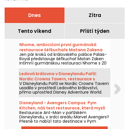
Dnes
Zítra
Tento víkend
Příští týden
Nhome, ambiciózní první gurmánská
restaurace šéfkuchaře Matana Zakena
Jen pár kroků od královského paláce Palais-
Royal představuje šéfkuchař Matan Zaken
intimní gurmánskou restauraci Nhome s 20
místy a jedinečným a ambiciózním
degustačním menu.
Ledová královna v Disneylandu Paříž:
Nordic Crowns Tavern, restaurace s
V Disneylandu Paříž se Nordic Crowns Tavern
autentickými severskými specialitami
usadila v prostředí Ledového království,
přímo uprostřed Disney Adventure World.
Tento nový restaurant, laděný do
skandinávského stylu, nabízí návštěvníkům
Disneyland - Avengers Campus: Pym
pokračování zážitku z Arendelle
Kitchen, náš test restaurace, která myslí
prostřednictvím atmosféry, dekorací a
Restaurace Ant-Man v pařížském
ve velkém i v malém
speciální nabídky jídel připravené právě pro
Disneylandu, v srdci areálu Marvel Avengers?
tuto část parku. Vyzkoušeli jsme a máme
Přesně to nabízí tato destinace v Pym
vám co povědět!
Kitchen, novém bufetu "all-you-can-eat" s