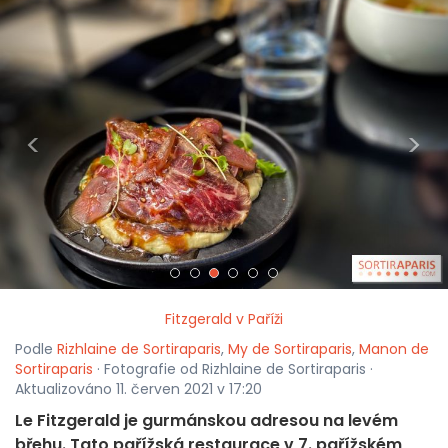
<
>
Fitzgerald v Paříži
Podle
Rizhlaine de Sortiraparis
,
My de Sortiraparis
,
Manon de
Sortiraparis
· Fotografie od Rizhlaine de Sortiraparis ·
Aktualizováno 11. červen 2021 v 17:20
Le Fitzgerald je gurmánskou adresou na levém
břehu. Tato pařížská restaurace v 7. pařížském