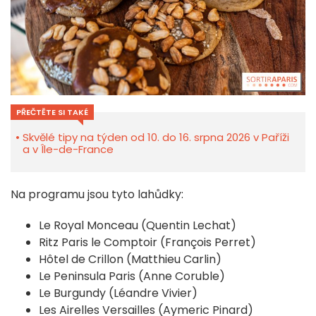
PŘEČTĚTE SI TAKÉ
Skvělé tipy na týden od 10. do 16. srpna 2026 v Paříži
a v Île-de-France
Na programu jsou tyto lahůdky:
Le Royal Monceau (Quentin Lechat)
Ritz Paris le Comptoir (François Perret)
Hôtel de Crillon (Matthieu Carlin)
Le Peninsula Paris (Anne Coruble)
Le Burgundy (Léandre Vivier)
Les Airelles Versailles (Aymeric Pinard)