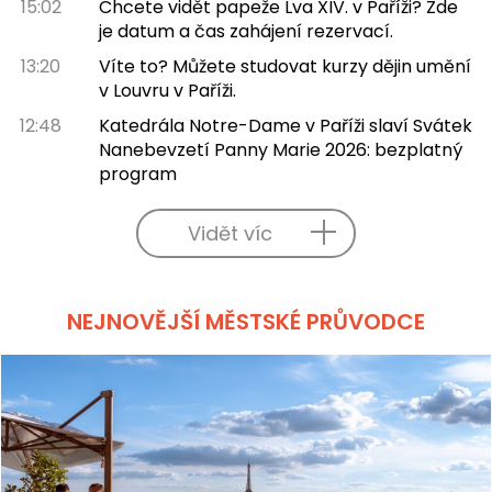
15:02
Chcete vidět papeže Lva XIV. v Paříži? Zde
je datum a čas zahájení rezervací.
13:20
Víte to? Můžete studovat kurzy dějin umění
v Louvru v Paříži.
12:48
Katedrála Notre-Dame v Paříži slaví Svátek
Nanebevzetí Panny Marie 2026: bezplatný
program
Vidět víc
NEJNOVĚJŠÍ MĚSTSKÉ PRŮVODCE