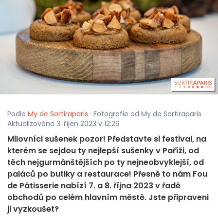
Podle
My de Sortiraparis
· Fotografie od My de Sortiraparis ·
Aktualizováno 3. říjen 2023 v 12:29
Milovníci sušenek pozor! Představte si festival, na
kterém se sejdou ty nejlepší sušenky v Paříži, od
těch nejgurmánštějších po ty nejneobvyklejší, od
paláců po butiky a restaurace! Přesně to nám Fou
de Pâtisserie nabízí 7. a 8. října 2023 v řadě
obchodů po celém hlavním městě. Jste připraveni
ji vyzkoušet?