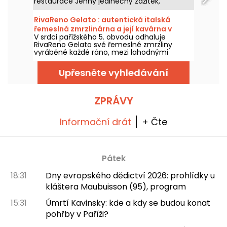
restaurace Jenny jedinečný zážitek,
propojující odkaz haute couture s
současnou gastronomií. Jemné obědy,
RivaReno Gelato : autentická italská
elegantní tea time, podpisové koktejly a
řemeslná zmrzlinárna a její kavárna v
inspirativní večeře: pařížská adresa, kde
V srdci pařížského 5. obvodu odhaluje
Latinské čtvrti
každý okamžik se stává výjimečným, každý
RivaReno Gelato své řemeslné zmrzliny
den až do půlnoci.
vyráběné každé ráno, mezi lahodnými
italskými specialitami, ovocnými sorbety a
prostorem kavárny. Nezbytná zmrzlinárna v
Upřesněte vyhledávání
této čtvrti!
ZPRÁVY
Informační drát
+ Čte
Pátek
18:31
Dny evropského dědictví 2026: prohlídky u
kláštera Maubuisson (95), program
15:31
Úmrtí Kavinsky: kde a kdy se budou konat
pohřby v Paříži?