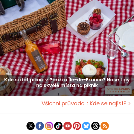
Kde si dát piknik v Paříži a Île-de-France? Naše tipy
na skvělé místa na piknik
Všichni průvodci : Kde se najíst? >