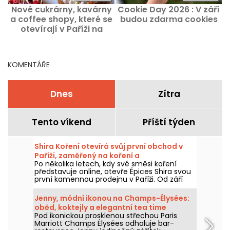
Nové cukrárny, kavárny
Cookie Day 2026 : V září
a coffee shopy, které se
budou zdarma cookies
otevírají v Paříži na
podzim 2026
KOMENTÁŘE
Dnes
Zítra
Tento víkend
Příští týden
Shira Koření otevírá svůj první obchod v
Paříži, zaměřený na koření a
Po několika letech, kdy své směsi koření
středomořskou kuchyni.
představuje online, otevře Épices Shira svou
první kamennou prodejnu v Paříži. Od září
2026 se značka přesune do Marché
Saint‑Martin v 10. obvodu a nabídne prodejnu
Jenny, módní ikonou na Champs-Élysées:
potravin, možnost vzít si s sebou
oběd, koktejly a elegantní tea time
středomořské pokrmy a výběr delikátních
Pod ikonickou prosklenou střechou Paris
výrobků z celého světa.
Marriott Champs Élysées odhaluje bar-