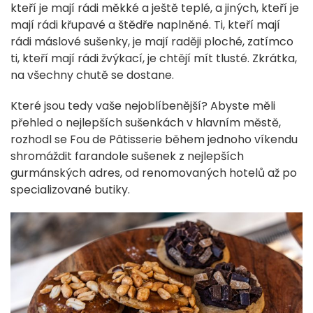
kteří je mají rádi měkké a ještě teplé, a jiných, kteří je
mají rádi křupavé a štědře naplněné. Ti, kteří mají
rádi máslové sušenky, je mají raději ploché, zatímco
ti, kteří mají rádi žvýkací, je chtějí mít tlusté. Zkrátka,
na všechny chutě se dostane.
Které jsou tedy vaše nejoblíbenější? Abyste měli
přehled o nejlepších sušenkách v hlavním městě,
rozhodl se Fou de Pâtisserie během jednoho víkendu
shromáždit farandole sušenek z nejlepších
gurmánských adres, od renomovaných hotelů až po
specializované butiky.