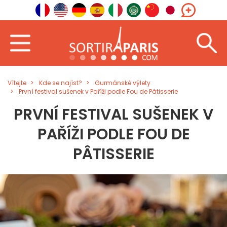
Vítejte
Kde se najíst?
Gurmánské výlety
První festival sušenek v Paříži podle Fou de Pâtisserie
PRVNÍ FESTIVAL SUŠENEK V
PAŘÍŽI PODLE FOU DE
PÂTISSERIE