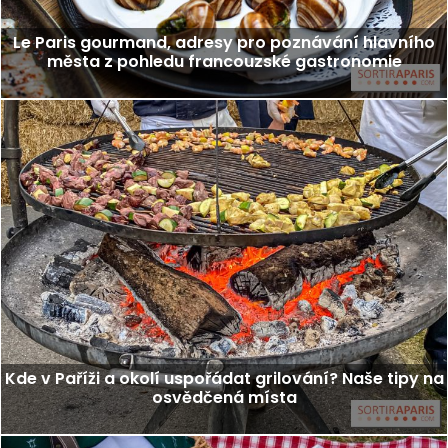
Le Paris gourmand, adresy pro poznávání hlavního
města z pohledu francouzské gastronomie
Kde v Paříži a okolí uspořádat grilování? Naše tipy na
osvědčená místa