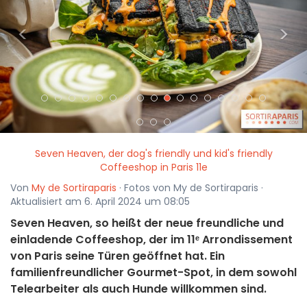
<
>
Seven Heaven, der dog's friendly und kid's friendly
Coffeeshop in Paris 11e
Von
My de Sortiraparis
· Fotos von My de Sortiraparis ·
Aktualisiert am 6. April 2024 um 08:05
Seven Heaven, so heißt der neue freundliche und
einladende Coffeeshop, der im 11ᵉ Arrondissement
von Paris seine Türen geöffnet hat. Ein
familienfreundlicher Gourmet-Spot, in dem sowohl
Telearbeiter als auch Hunde willkommen sind.