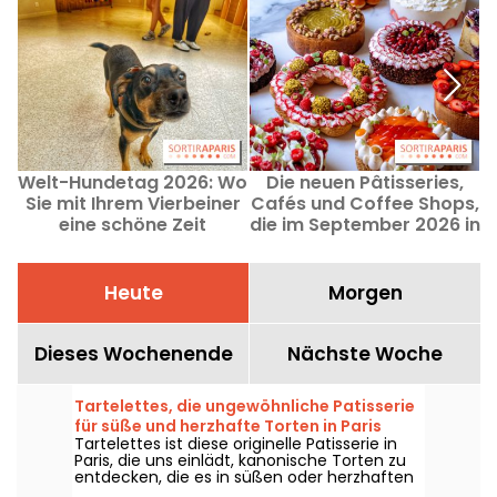
Welt-Hundetag 2026: Wo
Die neuen Pâtisseries,
Sie mit Ihrem Vierbeiner
Cafés und Coffee Shops,
W
eine schöne Zeit
die im September 2026 in
verbringen können?
Paris eröffnen
Heute
Morgen
Dieses Wochenende
Nächste Woche
Tartelettes, die ungewöhnliche Patisserie
für süße und herzhafte Torten in Paris
Tartelettes ist diese originelle Patisserie in
Paris, die uns einlädt, kanonische Torten zu
entdecken, die es in süßen oder herzhaften
Varianten gibt. Das ist eine Adresse, bei der