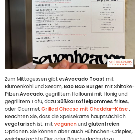
Zum Mittagessen gibt es
Avocado Toast
mit
Blumenkohl und Sesam,
Bao Bao Burger
mit Shitake-
Pilzen,
Avocado
, gegrilltem Halloumi mit Honig und
gegrilltem Tofu, dazu
Süßkartoffelpommes frites
,
oder Gourmet
Grilled Cheese mit Cheddar-Käse
.
Beachten Sie, dass die Speisekarte hauptsächlich
vegetarisch
ist, mit
veganen
und
glutenfreien
Optionen. Sie können aber auch Hühnchen-Crispies,
weichgekochte Eier oder Räucherlachs dazu