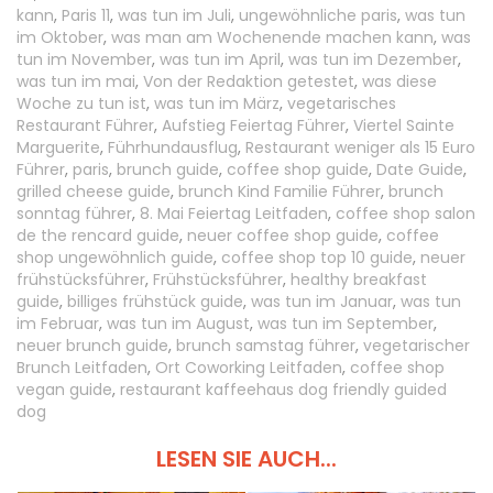
kann
,
Paris 11
,
was tun im Juli
,
ungewöhnliche paris
,
was tun
im Oktober
,
was man am Wochenende machen kann
,
was
tun im November
,
was tun im April
,
was tun im Dezember
,
was tun im mai
,
Von der Redaktion getestet
,
was diese
Woche zu tun ist
,
was tun im März
,
vegetarisches
Restaurant Führer
,
Aufstieg Feiertag Führer
,
Viertel Sainte
Marguerite
,
Führhundausflug
,
Restaurant weniger als 15 Euro
Führer
,
paris
,
brunch guide
,
coffee shop guide
,
Date Guide
,
grilled cheese guide
,
brunch Kind Familie Führer
,
brunch
sonntag führer
,
8. Mai Feiertag Leitfaden
,
coffee shop salon
de the rencard guide
,
neuer coffee shop guide
,
coffee
shop ungewöhnlich guide
,
coffee shop top 10 guide
,
neuer
frühstücksführer
,
Frühstücksführer
,
healthy breakfast
guide
,
billiges frühstück guide
,
was tun im Januar
,
was tun
im Februar
,
was tun im August
,
was tun im September
,
neuer brunch guide
,
brunch samstag führer
,
vegetarischer
Brunch Leitfaden
,
Ort Coworking Leitfaden
,
coffee shop
vegan guide
,
restaurant kaffeehaus dog friendly guided
dog
LESEN SIE AUCH...