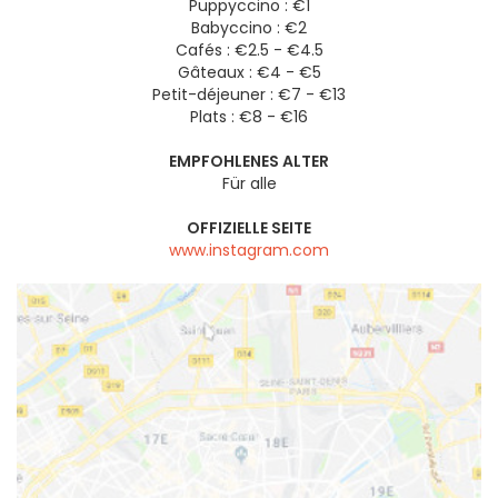
Puppyccino : €1
Babyccino : €2
Cafés : €2.5 - €4.5
Gâteaux : €4 - €5
Petit-déjeuner : €7 - €13
Plats : €8 - €16
EMPFOHLENES ALTER
Für alle
OFFIZIELLE SEITE
www.instagram.com