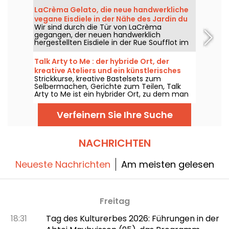
sich alle einig sind!
LaCrèma Gelato, die neue handwerkliche
vegane Eisdiele in der Nähe des Jardin du
Wir sind durch die Tür von LaCrèma
Luxembourg und des Panthéon
gegangen, der neuen handwerklich
hergestellten Eisdiele in der Rue Soufflot im
5. Arrondissement von Paris, seit April 2026
geöffnet. Hinter der Theke stehen Roberta
Talk Arty to Me : der hybride Ort, der
und ihre hausgemachten pflanzlichen
kreative Ateliers und ein künstlerisches
Gelatos, die Maßstäbe setzen. Wir sagen
Strickkurse, kreative Bastelsets zum
Restaurant im Marais verbindet.
Ihnen alles!
Selbermachen, Gerichte zum Teilen, Talk
Arty to Me ist ein hybrider Ort, zu dem man
gleichermaßen kommt, um zu gestalten wie
um zu genießen – zwischen künstlerischen
Verfeinern Sie Ihre Suche
Workshops und einem lässigen Saison-
Restaurant.
NACHRICHTEN
Neueste Nachrichten
Am meisten gelesen
Freitag
18:31
Tag des Kulturerbes 2026: Führungen in der