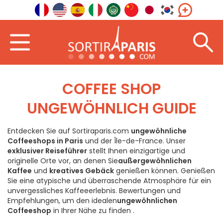
COFFEE SHOP
UNGEWÖHNLICH GUIDE
Entdecken
Sie
auf Sortiraparis.com
ungewöhnliche
Coffeeshops in Paris
und der Île-de-France. Unser
exklusiver Reiseführer
stellt Ihnen einzigartige und
originelle Orte vor, an denen
Sie
außergewöhnlichen
Kaffee
und
kreatives Gebäck
genießen
können
. Genießen
Sie eine atypische und überraschende Atmosphäre für ein
unvergessliches Kaffeeerlebnis. Bewertungen und
Empfehlungen, um den
idealen
ungewöhnlichen
Coffeeshop
in
Ihrer Nähe zu
finden
.