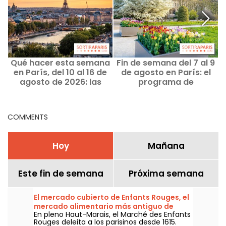
Qué hacer esta semana
Fin de semana del 7 al 9
en París, del 10 al 16 de
de agosto en París: el
agosto de 2026: las
programa de
salidas imprescindibles
actividades
h
imprescindible
COMMENTS
Hoy
Mañana
Este fin de semana
Próxima semana
El mercado cubierto de Enfants Rouges, el
mercado alimentario más antiguo de
En pleno Haut-Marais, el Marché des Enfants
París
Rouges deleita a los parisinos desde 1615.