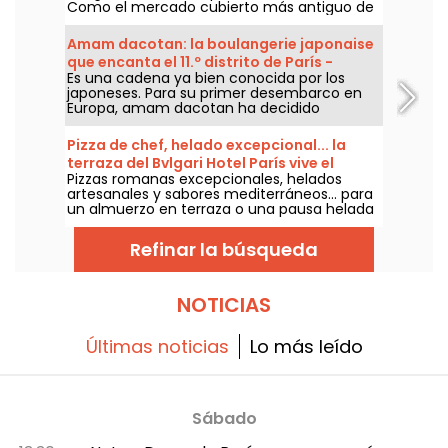
Como el mercado cubierto más antiguo de
la capital, conjuga historia, puestos
gourmet, cocinas del mundo y pausas para
Amam dacotan: la boulangerie japonaise
el almuerzo de martes a domingo.
que encanta el 11.º distrito de París -
Es una cadena ya bien conocida por los
nuestras fotos
japoneses. Para su primer desembarco en
Europa, amam dacotan ha decidido
establecerse en París, concretamente en el
11.º arrondissement. En esta bonita tienda, los
Pizza de chef, helado excepcional... la
gourmets pueden descubrir una amplia
terraza del Bvlgari Hotel París vive el
variedad de panes, como el famoso Melon
Pizzas romanas excepcionales, helados
verano a la hora italiana
Pan, así como pan de molde brioche,
artesanales y sabores mediterráneos... para
además de algunas creaciones pensadas
un almuerzo en terraza o una pausa helada
especialmente para la capital, como el
bajo el sol, el Bvlgari Hotel Paris transporta a
sándwich de champiñones. Les hacemos la
sus huéspedes a Italia con L’Estate Italiana,
visita.
Refinar la búsqueda
su celebración gastronómica de la buena
temporada.
NOTICIAS
Últimas noticias
Lo más leído
Sábado