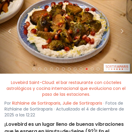
<
>
Lovebird Saint-Cloud: el bar restaurante con cócteles
astrológicos y cocina internacional que evoluciona con el
paso de las estaciones.
Por
Rizhlaine de Sortiraparis
,
Julie de Sortiraparis
· Fotos de
Rizhlaine de Sortiraparis · Actualizado el 4 de diciembre de
2025 a las 12:22
¡Lovebird es un lugar lleno de buenas vibraciones
que le espera en Hauts-de-Seine (92)! En el