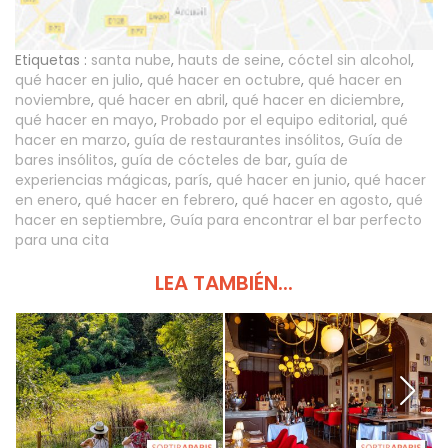
Etiquetas :
santa nube
,
hauts de seine
,
cóctel sin alcohol
,
qué hacer en julio
,
qué hacer en octubre
,
qué hacer en
noviembre
,
qué hacer en abril
,
qué hacer en diciembre
,
qué hacer en mayo
,
Probado por el equipo editorial
,
qué
hacer en marzo
,
guía de restaurantes insólitos
,
Guía de
bares insólitos
,
guía de cócteles de bar
,
guía de
experiencias mágicas
,
parís
,
qué hacer en junio
,
qué hacer
en enero
,
qué hacer en febrero
,
qué hacer en agosto
,
qué
hacer en septiembre
,
Guía para encontrar el bar perfecto
para una cita
LEA TAMBIÉN...