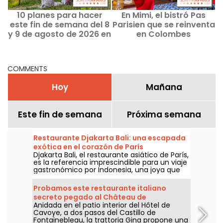
10 planes para hacer
En Mimi, el bistró Pas
este fin de semana del 8
Parisien que se reinventa
y 9 de agosto de 2026 en
en Colombes
los Hauts-de-Seine (92)
COMMENTS
Hoy
Mañana
Este fin de semana
Próxima semana
Restaurante Djakarta Bali: una escapada
exótica en el corazón de París
Djakarta Bali, el restaurante asiático de París,
es la referencia imprescindible para un viaje
gastronómico por Indonesia, una joya que
ofrece platos deliciosos preparados en la
pura tradición. Para una inmersión total, los
Probamos este restaurante italiano
primeros viernes por la noche de cada mes,
secreto pegado al Château de
una bailarina con traje tradicional te
Anidada en el patio interior del Hôtel de
Fontainebleau, con terraza y brunch.
transporta a Bali con sus danzas reales y
Cavoye, a dos pasos del Castillo de
guerreras, y luego a la isla de Java con
Fontainebleau, la trattoria Gina propone una
danzas más nobles y pausadas.