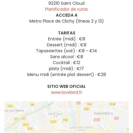
92210
Saint Cloud
Planificador de rutas
ACCEDA A
Metro Place de Clichy (líneas 2 y 13)
TARIFAS
Entrée (midi) : €8
Dessert (midi) : €8
Tapassiettes (soir) : €8 - €14
Sans alcool : €8
Cocktail : €12
plats (midi) : €17
Menu midi (entrée plat dessert) : €28
SITIO WEB OFICIAL
www.lovebird.fr