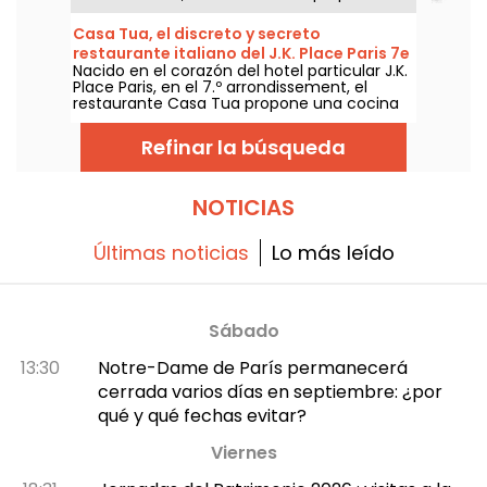
cocina italiana generosa firmada por Robin
Sánchez, con una bonita terraza en un
Casa Tua, el discreto y secreto
jardín interior y brunch los domingos. Nos
restaurante italiano del J.K. Place Paris 7e
hemos acercado para conocer el lugar y te
Nacido en el corazón del hotel particular J.K.
contamos todo.
Place Paris, en el 7.º arrondissement, el
restaurante Casa Tua propone una cocina
italiana generosa y refinada, pensada como
una casa. Una agradable dirección
Refinar la búsqueda
confidencial de la orilla izquierda para una
pausa tranquila.
NOTICIAS
Últimas noticias
Lo más leído
Sábado
13:30
Notre-Dame de París permanecerá
cerrada varios días en septiembre: ¿por
qué y qué fechas evitar?
Viernes