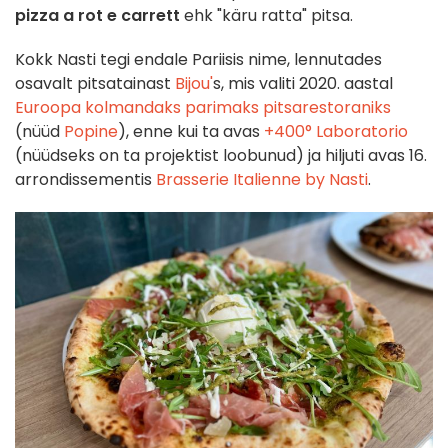
pizza a rot e carrett
ehk "käru ratta" pitsa.
Kokk Nasti tegi endale Pariisis nime, lennutades
osavalt pitsatainast
Bijou'
s, mis valiti 2020. aastal
Euroopa kolmandaks parimaks pitsarestoraniks
(nüüd
Popine
), enne kui ta avas
+400° Laboratorio
(nüüdseks on ta projektist loobunud) ja hiljuti avas 16.
arrondissementis
Brasserie Italienne by Nasti
.