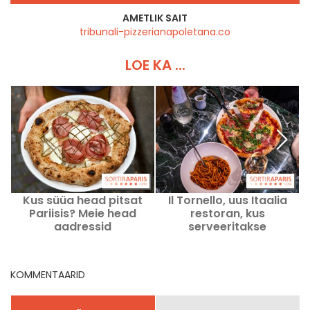
AMETLIK SAIT
tribunali-pizzerianapoletana.co
LOE KA ...
Kus süüa head pitsat
Il Tornello, uus Itaalia
B
Pariisis? Meie head
restoran, kus
aadressid
serveeritakse
traditsioonilisi pastasid
ja pizzo, valmistatud
vanaaegsetest jahudest
KOMMENTAARID
ja hapendatud tainast