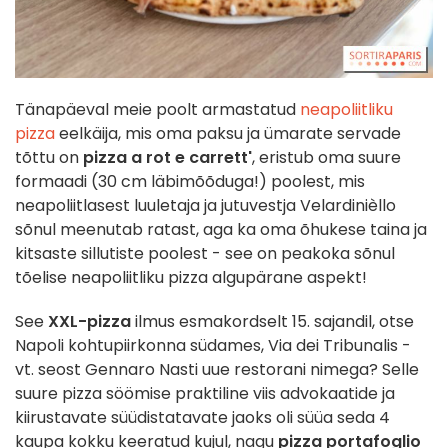
Tänapäeval meie poolt armastatud
neapoliitliku
pizza
eelkäija, mis oma paksu ja ümarate servade
tõttu on
pizza a rot e carrett'
, eristub oma suure
formaadi (30 cm läbimõõduga!) poolest, mis
neapoliitlasest luuletaja ja jutuvestja Velardinièllo
sõnul meenutab ratast, aga ka oma õhukese taina ja
kitsaste sillutiste poolest - see on peakoka sõnul
tõelise neapoliitliku pizza algupärane aspekt!
See
XXL-pizza
ilmus esmakordselt 15. sajandil, otse
Napoli kohtupiirkonna südames, Via dei Tribunalis -
vt. seost Gennaro Nasti uue restorani nimega? Selle
suure pizza söömise praktiline viis advokaatide ja
kiirustavate süüdistatavate jaoks oli süüa seda 4
kaupa kokku keeratud kujul, nagu
pizza portafoglio