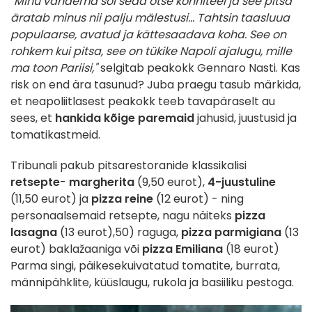
"Minu vanaema sõi seda otse kõnniteel ja see pitsa
äratab minus nii palju mälestusi... Tahtsin taasluua
populaarse, avatud ja kättesaadava koha. See on
rohkem kui pitsa, see on tükike Napoli ajalugu, mille
ma toon Pariisi,"
selgitab peakokk Gennaro Nasti. Kas
risk on end ära tasunud? Juba praegu tasub märkida,
et neapoliitlasest peakokk teeb tavapäraselt au
sees, et
hankida kõige paremaid
jahusid, juustusid ja
tomatikastmeid.
Tribunali pakub pitsarestoranide klassikalisi
retsepte
-
margherita
(9,50 eurot),
4-juustuline
(11,50 eurot) ja
pizza reine
(12 eurot) - ning
personaalsemaid retsepte, nagu näiteks
pizza
lasagna
(13 eurot),50) raguga,
pizza parmigiana
(13
eurot) baklažaaniga või
pizza Emiliana
(18 eurot)
Parma singi, päikesekuivatatud tomatite, burrata,
männipähklite, küüslaugu, rukola ja basiiliku pestoga.