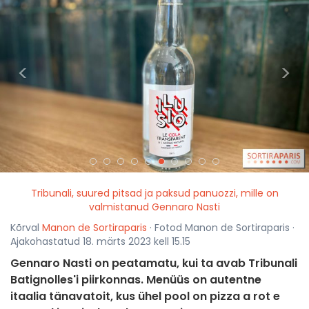
<
>
Tribunali, suured pitsad ja paksud panuozzi, mille on
valmistanud Gennaro Nasti
Kõrval
Manon de Sortiraparis
· Fotod Manon de Sortiraparis ·
Ajakohastatud 18. märts 2023 kell 15.15
Gennaro Nasti on peatamatu, kui ta avab Tribunali
Batignolles'i piirkonnas. Menüüs on autentne
itaalia tänavatoit, kus ühel pool on pizza a rot e