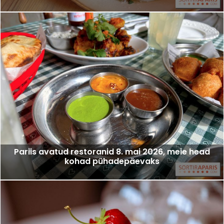
Pariis avatud restoranid 8. mai 2026, meie head
kohad pühadepäevaks