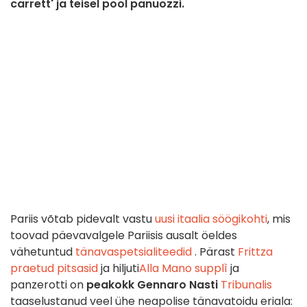
carrett' ja teisel pool panuozzi.
Pariis võtab pidevalt vastu
uusi itaalia söögikohti
, mis
toovad päevavalgele Pariisis ausalt öeldes
vähetuntud
tänavaspetsialiteedid
. Pärast
Frittza
praetud pitsasid
ja hiljuti
Alla Mano
supplì
ja
panzerotti on
peakokk Gennaro Nasti
Tribunalis
taaselustanud veel ühe neapolise tänavatoidu eriala: