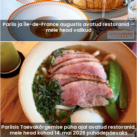
Pariis ja Île-de-France augustis avatud restoranid —
meie head valikud
Pariisis Taevakõrgemise püha ajal avatud restoranid,
meie head kohad 14. mai 2026 pühadepäevaks