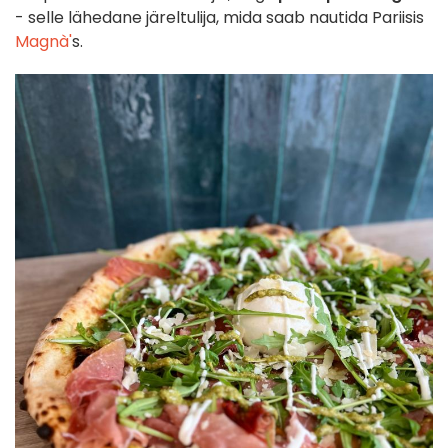
- selle lähedane järeltulija, mida saab nautida Pariisis
Magnà'
s.