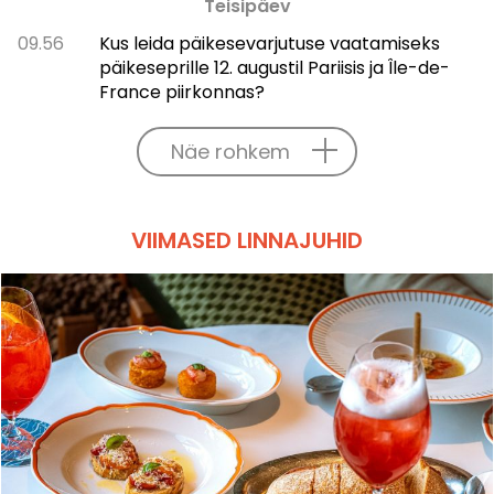
Teisipäev
09.56
Kus leida päikesevarjutuse vaatamiseks
päikeseprille 12. augustil Pariisis ja Île-de-
France piirkonnas?
Näe rohkem
VIIMASED LINNAJUHID