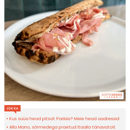
LOE KA
Kus süüa head pitsat Pariisis? Meie head aadressid
Alla Mano, sõrmedega praetud Itaalia tänavatoit