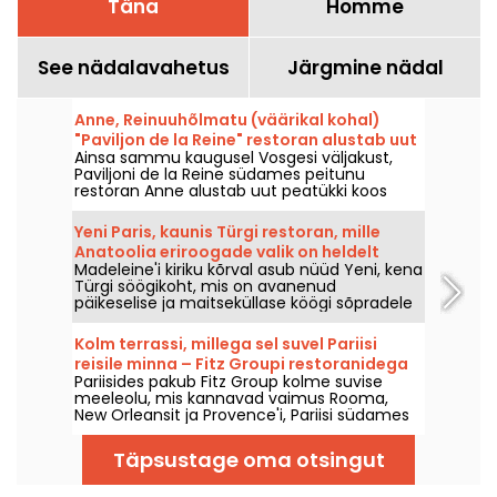
Täna
Homme
See nädalavahetus
Järgmine nädal
Anne, Reinuuhõlmatu (väärikal kohal)
"Paviljon de la Reine" restoran alustab uut
Ainsa sammu kaugusel Vosgesi väljakust,
peatükki koos kokk Thibault
Paviljoni de la Reine südames peitunu
Sombardieriga
restoran Anne alustab uut peatükki koos
peakokaga Thibault Sombardier’ga. Siin
pakutakse klassikalist, kuid elutervet kööki,
Yeni Paris, kaunis Türgi restoran, mille
mille elegantsus ei ole end ilustades
Anatoolia eriroogade valik on heldelt
esiletõstetud.
Madeleine'i kiriku kõrval asub nüüd Yeni, kena
rikkalik, Madeleine'i kvartalis
Türgi söögikoht, mis on avanenud
päikeselise ja maitseküllase köögi sõpradele
alates 2025. aasta lõpust. Sõbralik laud,
ideaalne õhtuseks apéro’ks mezzede ümber,
Kolm terrassi, millega sel suvel Pariisi
kus võõrustamine on sama soe kui taldrikud.
reisile minna – Fitz Groupi restoranidega
Pariisides pakub Fitz Group kolme suvise
meeleolu, mis kannavad vaimus Rooma,
New Orleansit ja Provence'i, Pariisi südames
– Ooperist Eiffeli torni vahele. Iga asukoht,
oma terrassiga, pakub täieõiguslikku
Täpsustage oma otsingut
peatuspaika, ilma pealinnast lahkumata.