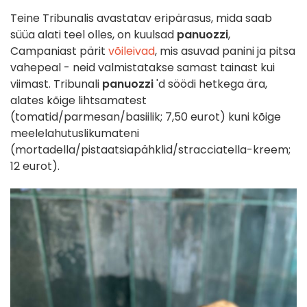
Teine Tribunalis avastatav eripärasus, mida saab
süüa alati teel olles, on kuulsad
panuozzi
,
Campaniast pärit
võileivad
, mis asuvad panini ja pitsa
vahepeal - neid valmistatakse samast tainast kui
viimast. Tribunali
panuozzi
'd söödi hetkega ära,
alates kõige lihtsamatest
(tomatid/parmesan/basiilik; 7,50 eurot) kuni kõige
meelelahutuslikumateni
(mortadella/pistaatsiapähklid/stracciatella-kreem;
12 eurot).