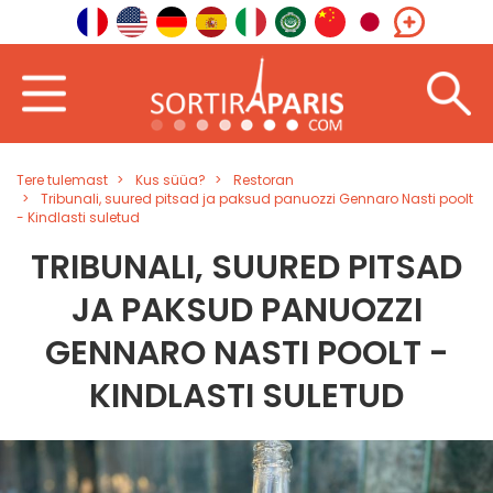
Tere tulemast
Kus süüa?
Restoran
Tribunali, suured pitsad ja paksud panuozzi Gennaro Nasti poolt
- Kindlasti suletud
TRIBUNALI, SUURED PITSAD
JA PAKSUD PANUOZZI
GENNARO NASTI POOLT -
KINDLASTI SULETUD