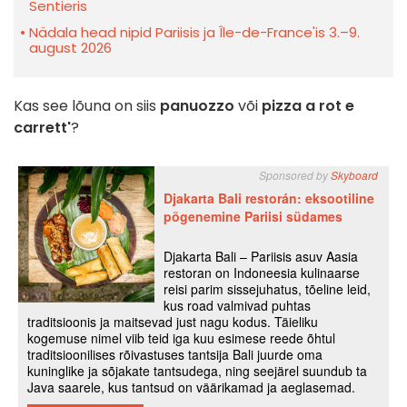
Sentieris
Nädala head nipid Pariisis ja Île-de-France'is 3.–9.
august 2026
Kas see lõuna on siis
panuozzo
või
pizza a rot e
carrett'
?