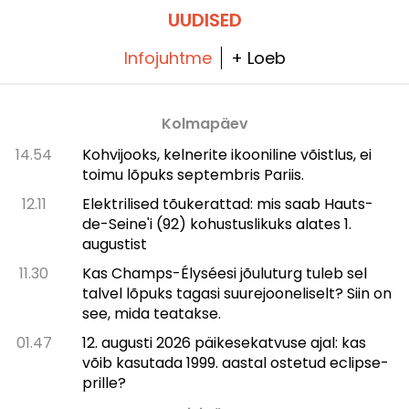
UUDISED
Infojuhtme
+ Loeb
Kolmapäev
14.54
Kohvijooks, kelnerite ikooniline võistlus, ei
toimu lõpuks septembris Pariis.
12.11
Elektrilised tõukerattad: mis saab Hauts-
de-Seine'i (92) kohustuslikuks alates 1.
augustist
11.30
Kas Champs-Élysée­si jõuluturg tuleb sel
talvel lõpuks tagasi suurejooneliselt? Siin on
see, mida teatakse.
01.47
12. augusti 2026 päikesekatvuse ajal: kas
võib kasutada 1999. aastal ostetud eclipse-
prille?