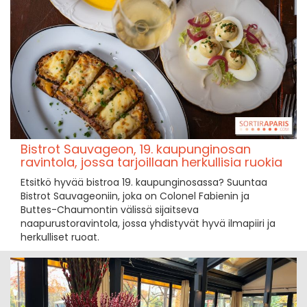
Bistrot Sauvageon, 19. kaupunginosan
ravintola, jossa tarjoillaan herkullisia ruokia
Etsitkö hyvää bistroa 19. kaupunginosassa? Suuntaa
Bistrot Sauvageoniin, joka on Colonel Fabienin ja
Buttes-Chaumontin välissä sijaitseva
naapurustoravintola, jossa yhdistyvät hyvä ilmapiiri ja
herkulliset ruoat.