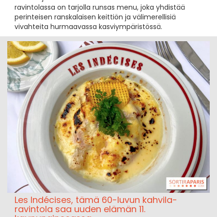
ravintolassa on tarjolla runsas menu, joka yhdistää
perinteisen ranskalaisen keittiön ja välimerellisiä
vivahteita hurmaavassa kasviympäristössä.
Les Indécises, tämä 60-luvun kahvila-
ravintola saa uuden elämän 11.