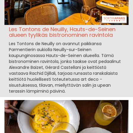
Les Tontons de Neuilly, Hauts-de-Seinen
alueen tyylikäs bistronominen ravintola
Les Tontons de Neuilly on avannut paikkansa
Parmentierin aukiolla Neuilly-sur-Seinen
kaupunginosassa Hauts-de-Seinen alueella. Tämä
bistronominen ravintola, jonka taakse ovat pedaalinut
Alexandre Baizet, Gérard Castellani ja keittiöstä
vastaava Rachid Djillali, tarjoaa runsasta ranskalaista
keittiötä huolellisesti toteutetussa art deco -
sisustuksessa, tilavan, miellyttävän salin ja upean
terassin lämpiminä päivinä.