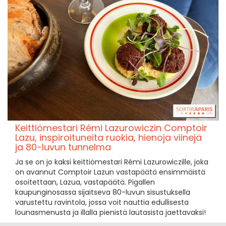
Keittiömestari Rémi Lazurowiczin Comptoir
Lazu, inspiroituneita ruokia, hienoja viinejä
ja 80-luvun tunnelma
Ja se on jo kaksi keittiömestari Rémi Lazurowiczille, joka
on avannut Comptoir Lazun vastapäätä ensimmäistä
osoitettaan, Lazua, vastapäätä. Pigallen
kaupunginosassa sijaitseva 80-luvun sisustuksella
varustettu ravintola, jossa voit nauttia edullisesta
lounasmenusta ja illalla pienistä lautasista jaettavaksi!