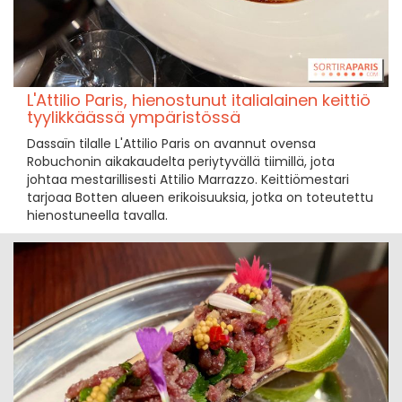
L'Attilio Paris, hienostunut italialainen keittiö
tyylikkäässä ympäristössä
Dassaïn tilalle L'Attilio Paris on avannut ovensa
Robuchonin aikakaudelta periytyvällä tiimillä, jota
johtaa mestarillisesti Attilio Marrazzo. Keittiömestari
tarjoaa Botten alueen erikoisuuksia, jotka on toteutettu
hienostuneella tavalla.