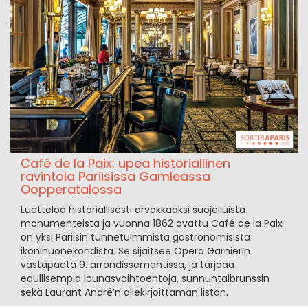
Café de la Paix: upea historiallinen
ravintola Pariisissa Gamleassa
Oopperatalossa
Luetteloa historiallisesti arvokkaaksi suojelluista
monumenteista ja vuonna 1862 avattu Café de la Paix
on yksi Pariisin tunnetuimmista gastronomisista
ikonihuonekohdista. Se sijaitsee Opera Garnierin
vastapäätä 9. arrondissementissa, ja tarjoaa
edullisempia lounasvaihtoehtoja, sunnuntaibrunssin
sekä Laurant André’n allekirjoittaman listan.