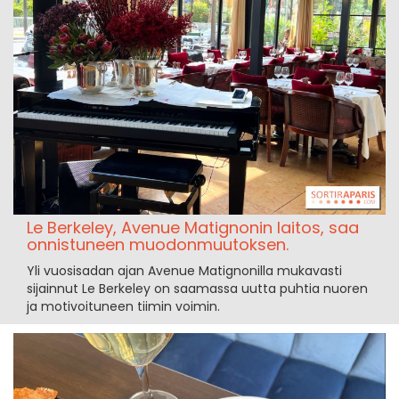
Le Berkeley, Avenue Matignonin laitos, saa
onnistuneen muodonmuutoksen.
Yli vuosisadan ajan Avenue Matignonilla mukavasti
sijainnut Le Berkeley on saamassa uutta puhtia nuoren
ja motivoituneen tiimin voimin.