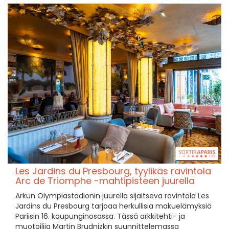
Les Jardins du Presbourg, tyylikäs ravintola
Arc de Triomphe -mahtipisteen juurella
Arkun Olympiastadionin juurella sijaitseva ravintola Les
Jardins du Presbourg tarjoaa herkullisia makuelämyksiä
Pariisin 16. kaupunginosassa. Tässä arkkitehti- ja
muotoilija Martin Brudnizkin suunnittelemassa