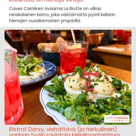
Caves Carrièren avaama La Riotte on vilkas
ranskalainen bistro, joka väistämättä pyörii kellarin
hienojen vuosikerrosten ympärillä.
Bistrot Darsy, viehättävä (ja herkullinen)
vanhan tyylin ravintola Ménilmontantissa.