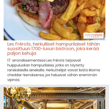
Les Frérots, herkulliset hampurilaiset tähän
suosittuun 1700-luvun bistroon, joka kerää
paljon kehuja
17. arrondissementissa Les Frérots tarjoavat
huippuluokan hampurilaisia, jotka on täytetty
ranskalaisilla aineksilla. Herkuttelijat voivat lisätä ikioma
cheddar-kerroksensa, jos haluavat vähän enemmän
vipinää.