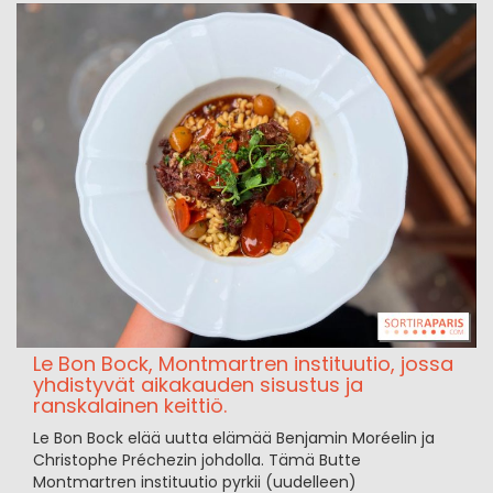
Le Bon Bock, Montmartren instituutio, jossa
yhdistyvät aikakauden sisustus ja
ranskalainen keittiö.
Le Bon Bock elää uutta elämää Benjamin Moréelin ja
Christophe Préchezin johdolla. Tämä Butte
Montmartren instituutio pyrkii (uudelleen)