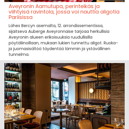
Aveyronin Aamutupa, perinteikäs ja
viihtyisä ravintola, jossa voi nauttia aligotia
Pariisissa
Lähes Bercyn asemalta, 12. arrondissementissa,
sijaitseva Auberge Aveyronnaise tarjoaa herkullisia
Aveyronin alueen erikoisuuksia ruudullisilla
pöytäliinoillaan, mukaan lukien tunnettu aligot. Ruoka-
ja juomasisältöä täydentää lämmin ja ystävällinen
tunnelma.