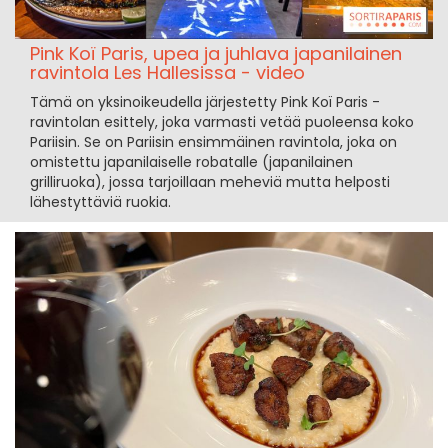
Pink Koï Paris, upea ja juhlava japanilainen
ravintola Les Hallesissa - video
Tämä on yksinoikeudella järjestetty Pink Koï Paris -
ravintolan esittely, joka varmasti vetää puoleensa koko
Pariisin. Se on Pariisin ensimmäinen ravintola, joka on
omistettu japanilaiselle robatalle (japanilainen
grilliruoka), jossa tarjoillaan meheviä mutta helposti
lähestyttäviä ruokia.