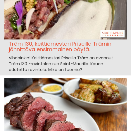
Trâm 130, keittiömestari Priscilla Trâmin
jännittävä ensimmäinen pöytä.
Vihdoinkin! Keittiömestari Priscilla Trâm on avannut
Trâm 130 -ravintolan rue Saint-Maurilla. Kauan
odotettu ravintola. Mikä on tuomio?