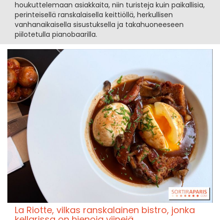
houkuttelemaan asiakkaita, niin turisteja kuin paikallisia,
perinteisellä ranskalaisella keittiöllä, herkullisen
vanhanaikaisella sisustuksella ja takahuoneeseen
piilotetulla pianobaarilla.
La Riotte, vilkas ranskalainen bistro, jonka
kellarissa on hienoja viinejä.