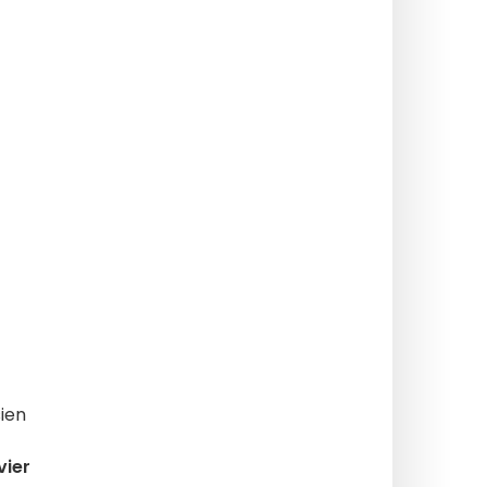
ien
vier