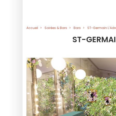
Accueil
Soirées & Bars
Bars
ST-Germain L’Adre
ST-GERMAIN