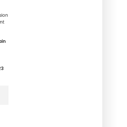
sion
ont
in
23