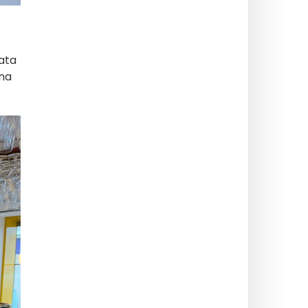
rata
una