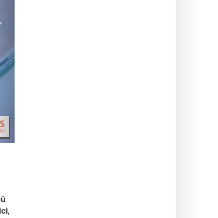
>
iù
ci,