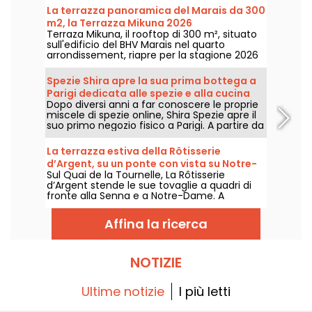
La terrazza panoramica del Marais da 300
m2, la Terrazza Mikuna 2026
Terraza Mikuna, il rooftop di 300 m², situato
sull'edificio del BHV Marais nel quarto
arrondissement, riapre per la stagione 2026
con una carta reinventata, una nuova
proposta pranzo e cocktail sfiziosi.
Spezie Shira apre la sua prima bottega a
Parigi dedicata alle spezie e alla cucina
Dopo diversi anni a far conoscere le proprie
mediterranea
miscele di spezie online, Shira Spezie apre il
suo primo negozio fisico a Parigi. A partire da
settembre 2026, l’insegna entra al Marché
Saint-Martin, nel decimo arrondissement,
La terrazza estiva della Rôtisserie
con una bottega alimentare, un’offerta di
d’Argent, su un ponte con vista su Notre-
piatti mediterranei da asporto e una
Sul Quai de la Tournelle, La Rôtisserie
Dame - recensioni e foto
selezione di prodotti fini provenienti da tutto
d’Argent stende le sue tovaglie a quadri di
il mondo.
fronte alla Senna e a Notre-Dame. A
mezzogiorno o di sera, questa terrazza
estiva serve i grandi classici del bistrot
Affina la ricerca
rivisitati dallo chef Romuald Sinnan, in un
arredamento da cartolina che, per una
volta, non sacrifica il piatto alla vista.
NOTIZIE
Ultime notizie
I più letti