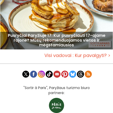
Pusryčiai Paryžiuje 17: Kur pusryčiauti 17-ajame
rajone? Mūsų rekomenduojamos vietos ir
mėgstamiausios
Visi vadovai : Kur pavalgyti? >
"Sortir à Paris", Paryžiaus turizmo biuro
partnerė: