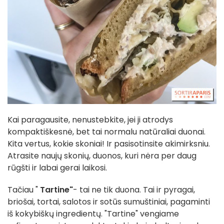
Kai paragausite, nenustebkite, jei ji atrodys
kompaktiškesnė, bet tai normalu natūraliai duonai.
Kita vertus, kokie skoniai! Ir pasisotinsite akimirksniu.
Atrasite naujų skonių, duonos, kuri nėra per daug
rūgšti ir labai gerai laikosi.
Tačiau "
Tartine"
- tai ne tik duona. Tai ir pyragai,
briošai, tortai, salotos ir sotūs sumuštiniai, pagaminti
iš kokybiškų ingredientų. "Tartine" vengiame