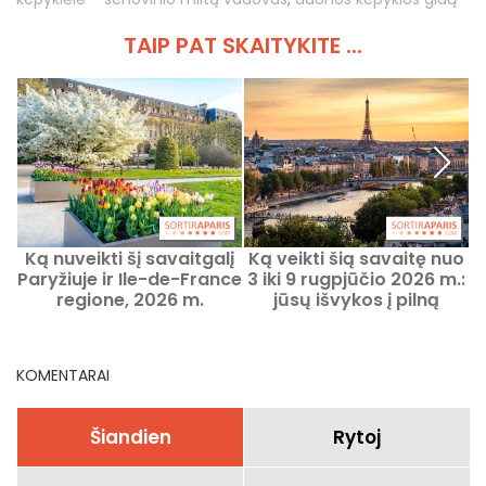
TAIP PAT SKAITYKITE ...
Ką nuveikti šį savaitgalį
Ką veikti šią savaitę nuo
G
Paryžiuje ir Ile-de-France
3 iki 9 rugpjūčio 2026 m.:
m
regione, 2026 m.
jūsų išvykos į pilną
rugpjūčio 7–9 d.
nuotykių savaitę
Paryžiuje
KOMENTARAI
Šiandien
Rytoj