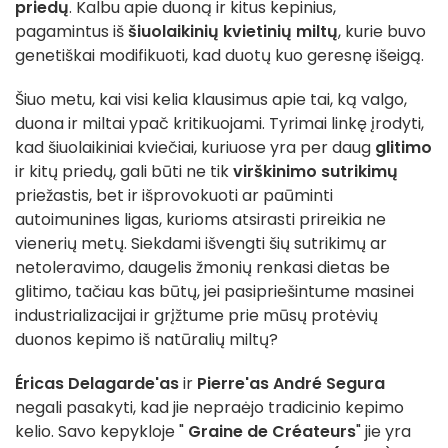
priedų
. Kalbu apie duoną ir kitus kepinius,
pagamintus iš
šiuolaikinių kvietinių miltų
, kurie buvo
genetiškai modifikuoti, kad duotų kuo geresnę išeigą.
Šiuo metu, kai visi kelia klausimus apie tai, ką valgo,
duona ir miltai ypač kritikuojami. Tyrimai linkę įrodyti,
kad šiuolaikiniai kviečiai, kuriuose yra per daug
glitimo
ir kitų priedų, gali būti ne tik
virškinimo sutrikimų
priežastis, bet ir išprovokuoti ar paūminti
autoimunines ligas, kurioms atsirasti prireikia ne
vienerių metų. Siekdami išvengti šių sutrikimų ar
netoleravimo, daugelis žmonių renkasi dietas be
glitimo, tačiau kas būtų, jei pasipriešintume masinei
industrializacijai ir grįžtume prie mūsų protėvių
duonos kepimo iš natūralių miltų?
Éricas Delagarde'as
ir
Pierre'as André Segura
negali pasakyti, kad jie nepraėjo tradicinio kepimo
kelio. Savo kepykloje "
Graine de Créateurs
" jie yra