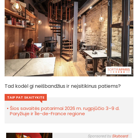
Tad kodėl gi neišbandžius ir neįsitikinus patiems?
TAIP PAT SKAITYKITE
Šios savaitės patarimai 2026 m. rugpjūčio 3–9 d.
Paryžiuje ir Île-de-France regione