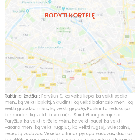
RODYTI KORTELĘ
Raktiniai žodžiai :
Paryžius 9
,
ką veikti liepą
,
ką veikti spalio
mėn.
,
ką veikti lapkritį
,
Skrudinti
,
ką veikti balandžio mėn.
,
ką
veikti gruodžio mėn.
,
ką veikti gegužę
,
Patikrinta redakcijos
komandos
,
ką veikti kovo mėn.
,
Saint Georges rajonas
,
Paryžius
,
ką veikti birželio mėn.
,
ką veikti sausį
,
ką veikti
vasario mėn.
,
ką veikti rugpjūtį
,
ką veikti rugsėjį
,
Sviestainių
receptų vadovas
,
Veselas citrinos pyrago vadovas
,
duonos
kepyklėlė – senovinio miltų vadovas
,
duonos kepyklos gidą