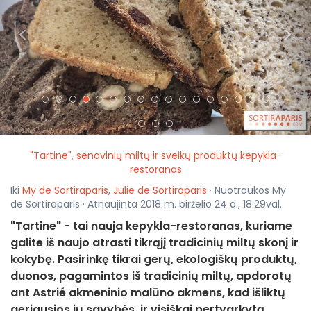
<
>
"Tartine", senovinių miltų ir sveikų produktų kepykla-
restoranas
Iki
My de Sortiraparis
,
Julie de Sortiraparis
· Nuotraukos My
de Sortiraparis · Atnaujinta 2018 m. birželio 24 d., 18:29val.
"Tartine" - tai nauja kepykla-restoranas, kuriame
galite iš naujo atrasti tikrąjį tradicinių miltų skonį ir
kokybę. Pasirinkę tikrai gerų, ekologiškų produktų,
duonos, pagamintos iš tradicinių miltų, apdorotų
ant Astrié akmeninio malūno akmens, kad išliktų
geriausios jų savybės, ir visiškai pertvarkytą