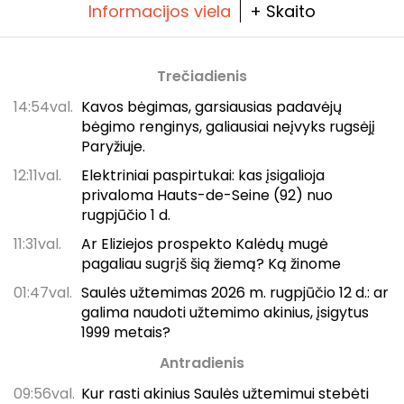
Informacijos viela
+ Skaito
Trečiadienis
14:54val.
Kavos bėgimas, garsiausias padavėjų
bėgimo renginys, galiausiai neįvyks rugsėjį
Paryžiuje.
12:11val.
Elektriniai paspirtukai: kas įsigalioja
privaloma Hauts-de-Seine (92) nuo
rugpjūčio 1 d.
11:31val.
Ar Eliziejos prospekto Kalėdų mugė
pagaliau sugrįš šią žiemą? Ką žinome
01:47val.
Saulės užtemimas 2026 m. rugpjūčio 12 d.: ar
galima naudoti užtemimo akinius, įsigytus
1999 metais?
Antradienis
09:56val.
Kur rasti akinius Saulės užtemimui stebėti