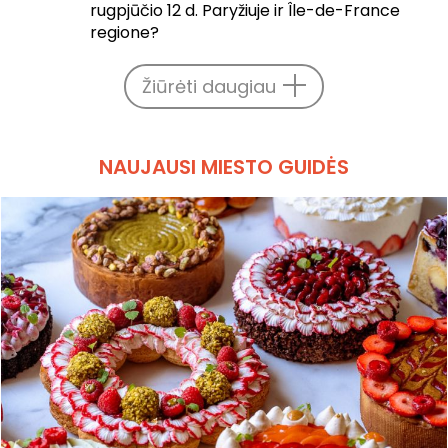
rugpjūčio 12 d. Paryžiuje ir Île-de-France
regione?
Žiūrėti daugiau
NAUJAUSI MIESTO GUIDĖS