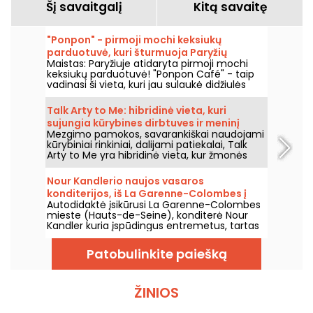
Šį savaitgalį
Kitą savaitę
"Ponpon" - pirmoji mochi keksiukų
parduotuvė, kuri šturmuoja Paryžių
Maistas: Paryžiuje atidaryta pirmoji mochi
keksiukų parduotuvė! "Ponpon Café" - taip
vadinasi ši vieta, kuri jau sulaukė didžiulės
sėkmės ir traukia visą Paryžių. Mes ją
išbandėme ir mums labai patinka!
Talk Arty to Me: hibridinė vieta, kuri
sujungia kūrybines dirbtuves ir meninį
Mezgimo pamokos, savarankiškai naudojami
restoraną Marė.
kūrybiniai rinkiniai, dalijami patiekalai, Talk
Arty to Me yra hibridinė vieta, kur žmonės
ateina tiek kurti, tiek mėgautis skanėstais,
tarp dailės dirbtuvių ir atsipalaidavusio
Nour Kandlerio naujos vasaros
sezoniško restorano.
konditerijos, iš La Garenne-Colombes į
Autodidaktė įsikūrusi La Garenne-Colombes
Paryžių, ir jos dirbtuvės
mieste (Hauts-de-Seine), konditerė Nour
Kandler kuria įspūdingus entremetus, tartas
ir flanėlius – viską visiškai namų gamybos,
užsakyti pagal poreikius. Išbandėme jos
Patobulinkite paiešką
naują vaisinę vasaros kolekciją 2026 metų
vasarai ir kviečiame jus ją pažinti.
ŽINIOS