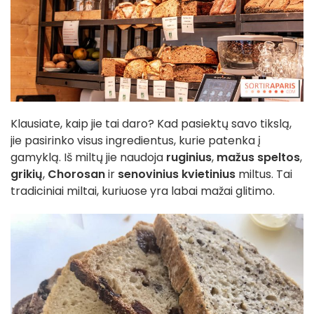
Klausiate, kaip jie tai daro? Kad pasiektų savo tikslą,
jie pasirinko visus ingredientus, kurie patenka į
gamyklą. Iš miltų jie naudoja
ruginius
,
mažus speltos
,
grikių
,
Chorosan
ir
senovinius kvietinius
miltus. Tai
tradiciniai miltai, kuriuose yra labai mažai glitimo.