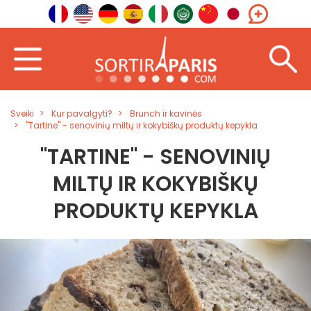
Sveiki
Kur pavalgyti?
Brunch ir kavinės
"Tartine" - senovinių miltų ir kokybiškų produktų kepykla
"TARTINE" - SENOVINIŲ
MILTŲ IR KOKYBIŠKŲ
PRODUKTŲ KEPYKLA