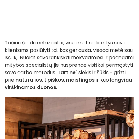
Tačiau šie du entuziastai, visuomet siekiantys savo
klientams pasiūlyti tai, kas geriausia, visada metė sau
iššūkį. Nuolat savarankiškai mokydamiesi ir padedami
mitybos specialistų, jie nusprendė visiškai permąstyti
savo darbo metodus.
Tartine
" siekis ir šūkis - grįžti
prie
natūralios
,
tipiškos
,
maistingos
ir kuo
lengviau
virškinamos
duonos
.