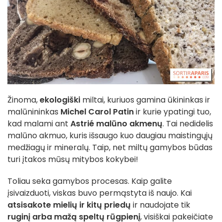
Žinoma,
ekologiški
miltai, kuriuos gamina ūkininkas ir
malūnininkas
Michel Carol Patin
ir kurie ypatingi tuo,
kad malami ant
Astrié malūno akmenų
. Tai nedidelis
malūno akmuo, kuris išsaugo kuo daugiau maistingųjų
medžiagų ir mineralų. Taip, net miltų gamybos būdas
turi įtakos mūsų mitybos kokybei!
Toliau seka gamybos procesas. Kaip galite
įsivaizduoti, viskas buvo permąstyta iš naujo. Kai
atsisakote mielių ir kitų priedų
ir naudojate tik
ruginį arba mažą speltų rūgpienį
, visiškai pakeičiate