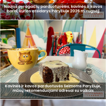
Naujos pyragaičių parduotuvėlės, kavinės ir kavos
barai, kurios atsidarys Paryžiuje 2026 m. rugsėjį
Kavinės ir kavos parduotuvės šeimoms Paryžiuje,
mūsų rekomenduojami adresai su vaikais