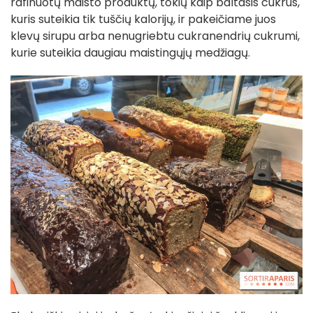
rafinuotų maisto produktų, tokių kaip baltasis cukrus,
kuris suteikia tik tuščių kalorijų, ir pakeičiame juos
klevų sirupu arba nenugriebtu cukranendrių cukrumi,
kurie suteikia daugiau maistingųjų medžiagų.