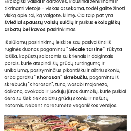
Ekologiški vaisiai ir daržovės, kiaušiniai ženklinami ir
tikrinami vietoje - viskas atsekama, todėl galite žinoti
viską apie tai, ką valgote, kilmę. Čia taip pat yra
šviežiai spaustų vaisių sulčių
ir puikus
ekologiškų
arbatų bei kavos
pasirinkimas.
Iš siūlomų pasirinkimų leiskite sau pasivaišinti iš
ruginės duonos pagamintu "
Sécale tartine"
; rūkyta
lašiša, kopūstų salotomis su krienais ir daigintais
porais, kurie atspindi šių grūdų turtingumą ir
unikalumą, pasižyminčius pikantišku ir aštriu skoniu,
arba gardžiu "
Khorosan" skrebučiu,
pagamintu iš
skrebučių "Khorasan", tuno, wasabi majonezo,
daikono, avokado ir juodųjų jūros dumblių, kurie puikiai
dera su šiek tiek saldžiu grūdų skoniu ir riešutų
natomis. Nebent norėtumėte veganiškos versijos.