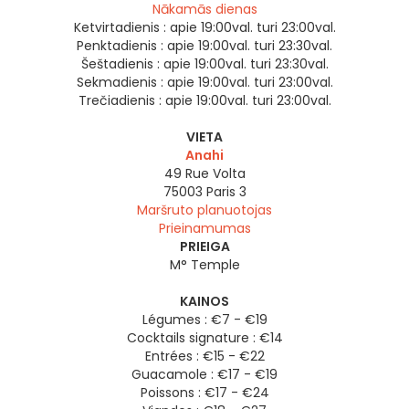
Nākamās dienas
Ketvirtadienis :
apie 19:00val. turi 23:00val.
Penktadienis :
apie 19:00val. turi 23:30val.
Šeštadienis :
apie 19:00val. turi 23:30val.
Sekmadienis :
apie 19:00val. turi 23:00val.
Trečiadienis :
apie 19:00val. turi 23:00val.
VIETA
Anahi
49 Rue Volta
75003
Paris 3
Maršruto planuotojas
Prieinamumas
PRIEIGA
M° Temple
KAINOS
Légumes : €7 - €19
Cocktails signature : €14
Entrées : €15 - €22
Guacamole : €17 - €19
Poissons : €17 - €24