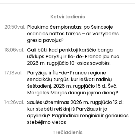
Ketvirtadienis
20:50val.
Plaukimo čempionatas: po Seinosoje
esančios naftos taršos – ar varžyboms
gresia pavojus?
18:06val.
Gali būti, kad penktoji karščio banga
užklups Paryžių ir Île-de-France jau nuo
2026 m. rugpjūčio 10-osios savaitės.
17:18val.
Paryžiuje ir Île-de-France regione
sendaikčių turgūs: kur ieškoti radinių
šeštadienį, 2026 m. rugpjūčio 15 d., Švč.
Mergelės Marijos dangun įėjimo dieną?
14:26val.
Saulės užtemimas 2026 m. rugpjūčio 12 d.:
kur stebėti reiškinį iš Paryžiaus ir jo
apylinkių? Pagrindiniai renginiai ir geriausios
stebėjimo vietos
Trečiadienis