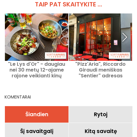
TAIP PAT SKAITYKITE ...
"Le Lys d'Or" - daugiau
"Pizz'Aria", Riccardo
nei 30 metų 12-ajame
Giraudi meniškas
rajone veikianti kinų
"Sentier" adresas
įstaiga
KOMENTARAI
Šiandien
Rytoj
Šį savaitgalį
Kitą savaitę