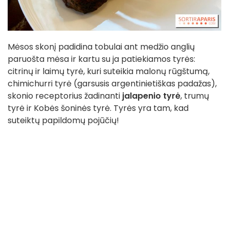
Mėsos skonį padidina tobulai ant medžio anglių
paruošta mėsa ir kartu su ja patiekiamos tyrės:
citrinų ir laimų tyrė, kuri suteikia malonų rūgštumą,
chimichurri tyrė (garsusis argentinietiškas padažas),
skonio receptorius žadinanti
jalapenio tyrė
, trumų
tyrė ir Kobės šoninės tyrė. Tyrės yra tam, kad
suteiktų papildomų pojūčių!