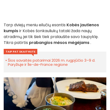
Tarp dviejų meniu eilučių esantis
Kobės jautienos
kumpis
ir Kobės šonkauliukų tataki žada naujų
atradimų, jei tik šiek tiek pralaušite savo taupyklę.
Tikra patirtis
prabangios mėsos mėgėjams
.
TAIP PAT SKAITYKITE
Šios savaitės patarimai 2026 m. rugpjūčio 3–9 d.
Paryžiuje ir Île-de-France regione