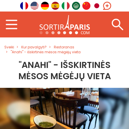
Sveiki
Kur pavalgyti?
Restoranas
"Anahi" - išskirtinės mėsos mėgėjų vieta
"ANAHI" - IŠSKIRTINĖS
MĖSOS MĖGĖJŲ VIETA