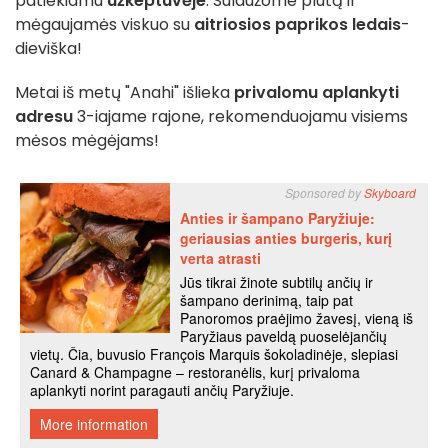
patiekiamu
užkeptuvėje
. Sulaužome plutą ir
mėgaujamės viskuo su
aitriosios paprikos ledais
-
dieviška!
Metai iš metų "Anahi" išlieka
privalomu aplankyti
adresu
3-iajame rajone, rekomenduojamu visiems
mėsos mėgėjams!