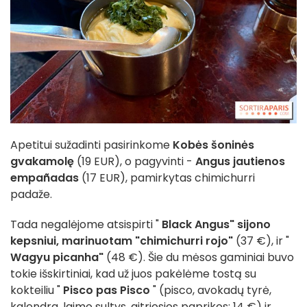
Apetitui sužadinti pasirinkome
Kobės šoninės
gvakamolę
(19 EUR), o pagyvinti -
Angus jautienos
empañadas
(17 EUR), pamirkytas chimichurri
padaže.
Tada negalėjome atsispirti "
Black Angus" sijono
kepsniui, marinuotam "chimichurri rojo"
(37 €), ir "
Wagyu picanha"
(48 €). Šie du mėsos gaminiai buvo
tokie išskirtiniai, kad už juos pakėlėme tostą su
kokteiliu "
Pisco pas Pisco
" (pisco, avokadų tyrė,
kalendra, laimo sultys, aitriosios paprikos; 14 €) ir