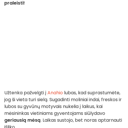
praleisti!
Užtenka pažvelgti į
Anahio
lubas, kad suprastumėte,
jog ši vieta turi sielą. Sugadinti moliniai indai, freskos ir
lubos su gyvūnų motyvais nukelia į laikus, kai
mėsininkas vietiniams gyventojams siūlydavo
geriausią mėsą
. Laikas sustojo, bet noras aptarnauti
išliko.