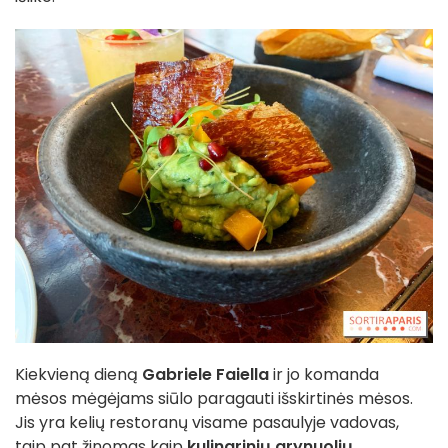
Kiekvieną dieną
Gabriele Faiella
ir jo komanda
mėsos mėgėjams siūlo paragauti išskirtinės mėsos.
Jis yra kelių restoranų visame pasaulyje vadovas,
taip pat žinomas kaip
kulinarinių grynuolių