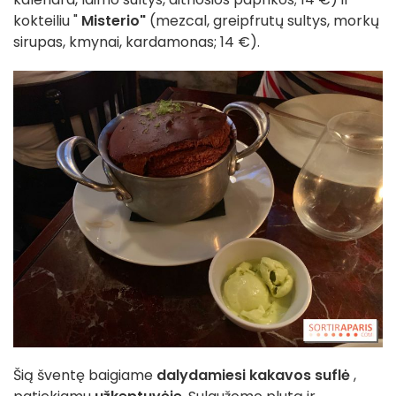
kokteiliu "
Misterio"
(mezcal, greipfrutų sultys, morkų
sirupas, kmynai, kardamonas; 14 €).
Šią šventę baigiame
dalydamiesi kakavos suflė
,