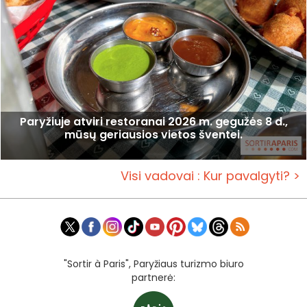
Paryžiuje atviri restoranai 2026 m. gegužės 8 d.,
mūsų geriausios vietos šventei.
Visi vadovai : Kur pavalgyti? >
"Sortir à Paris", Paryžiaus turizmo biuro
partnerė: