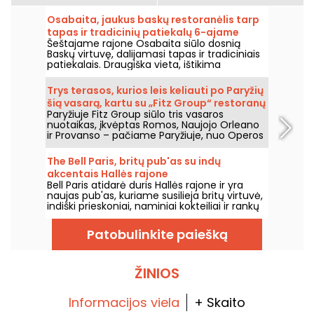
Osabaita, jaukus baskų restoranėlis tarp
tapas ir tradicinių patiekalų 6-ajame
Šeštajame rajone Osabaita siūlo dosnią
rajone.
Baskų virtuvę, dalijamasi tapas ir tradiciniais
patiekalais. Draugiška vieta, ištikima
Pietvakarių Vakarų regiono gaminiams ir
vertybėms.
Trys terasos, kurios leis keliauti po Paryžių
šią vasarą, kartu su „Fitz Group“ restoranų
Paryžiuje Fitz Group siūlo tris vasaros
grupe.
nuotaikas, įkvėptas Romos, Naujojo Orleano
ir Provanso – pačiame Paryžiuje, nuo Operos
iki Eifelio bokšto. Kiekviena vieta, su savo
terasa, siūlo visavertę sustojimą, neišeinant
The Bell Paris, britų pub'as su indų
iš sostinės.
akcentais Hallės rajone
Bell Paris atidarė duris Hallės rajone ir yra
naujas pub'as, kuriame susilieja britų virtuvė,
indiški prieskoniai, naminiai kokteiliai ir rankų
darbo alūs, o interjerą kūrė dizaineris Jim
Hamilton.
Patobulinkite paiešką
ŽINIOS
Informacijos viela
+ Skaito