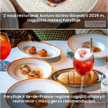
2 nauji restoranai, kuriuos būtina išbandyti 2026 m.
rugpjūčio mėnesį Paryžiuje
Paryžiuje ir Ile-de-France regione rugpjūtį atidaryti
restoranai – mūsų geros rekomendacijos