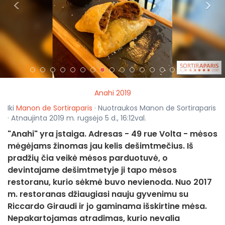
<
>
Anahi 2019
Iki
Manon de Sortiraparis
· Nuotraukos Manon de Sortiraparis
· Atnaujinta 2019 m. rugsėjo 5 d., 16:12val.
"Anahi" yra įstaiga. Adresas - 49 rue Volta - mėsos
mėgėjams žinomas jau kelis dešimtmečius. Iš
pradžių čia veikė mėsos parduotuvė, o
devintajame dešimtmetyje ji tapo mėsos
restoranu, kurio sėkmė buvo nevienoda. Nuo 2017
m. restoranas džiaugiasi nauju gyvenimu su
Riccardo Giraudi ir jo gaminama išskirtine mėsa.
Nepakartojamas atradimas, kurio nevalia