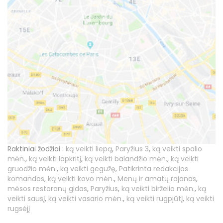
Raktiniai žodžiai :
ką veikti liepą
,
Paryžius 3
,
ką veikti spalio
mėn.
,
ką veikti lapkritį
,
ką veikti balandžio mėn.
,
ką veikti
gruodžio mėn.
,
ką veikti gegužę
,
Patikrinta redakcijos
komandos
,
ką veikti kovo mėn.
,
Menų ir amatų rajonas
,
mėsos restoranų gidas
,
Paryžius
,
ką veikti birželio mėn.
,
ką
veikti sausį
,
ką veikti vasario mėn.
,
ką veikti rugpjūtį
,
ką veikti
rugsėjį