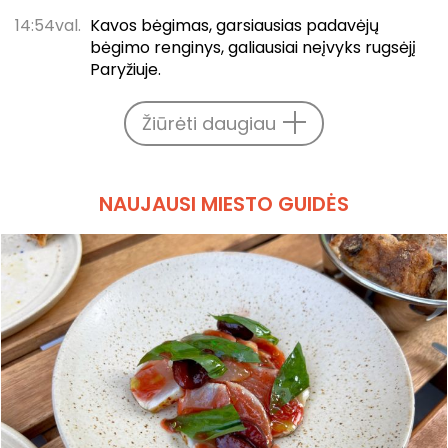
14:54val.
Kavos bėgimas, garsiausias padavėjų
bėgimo renginys, galiausiai neįvyks rugsėjį
Paryžiuje.
Žiūrėti daugiau
NAUJAUSI MIESTO GUIDĖS