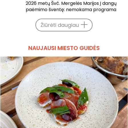
2026 metų Švč. Mergelės Marijos Į dangų
paėmimo šventę: nemokama programa
Žiūrėti daugiau
NAUJAUSI MIESTO GUIDĖS