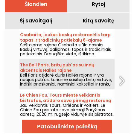
Šiandien
Rytoj
Šį savaitgalį
Kitą savaitę
Osabaita, jaukus baskų restoranėlis tarp
tapas ir tradicinių patiekalų 6-ajame
Šeštajame rajone Osabaita siūlo dosnią
rajone.
Baskų virtuvę, dalijamasi tapas ir tradiciniais
patiekalais. Draugiška vieta, ištikima
Pietvakarių Vakarų regiono gaminiams ir
vertybėms.
The Bell Paris, britų pub'as su indų
akcentais Hallės rajone
Bell Paris atidarė duris Hallės rajone ir yra
naujas pub'as, kuriame susilieja britų virtuvė,
indiški prieskoniai, naminiai kokteiliai ir rankų
darbo alūs, o interjerą kūrė dizaineris Jim
Hamilton.
Le Chien Fou, Tours mieste veikiantis
bistrotas, atidaro savo pirmąjį restoraną
Jau veikiantis Tours, Orléans ir Poitiers, Le
Paryžiuje
Chien Fou pristato savo pirmąjį Paryžiaus
adresą. 2026 m. rugsėjo viduryje šis bištrotas,
garsėjantis namų gamybos virtuve,
dalijimosi patiekalais ir vynų rūsiu, atvers
Patobulinkite paiešką
duris Rue Feydeau gatvėje Paryžiaus
antrajame rajone.