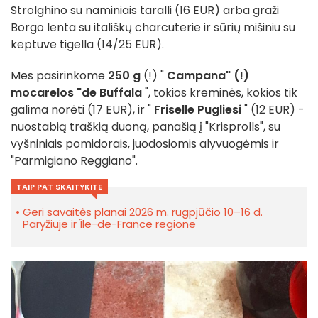
Strolghino su naminiais taralli (16 EUR) arba graži
Borgo lenta su itališkų charcuterie ir sūrių mišiniu su
keptuve tigella (14/25 EUR).
Mes pasirinkome
250 g
(!) "
Campana" (!)
mocarelos "de Buffala
", tokios kreminės, kokios tik
galima norėti (17 EUR), ir "
Friselle Pugliesi
" (12 EUR) -
nuostabią traškią duoną, panašią į "Krisprolls", su
vyšniniais pomidorais, juodosiomis alyvuogėmis ir
"Parmigiano Reggiano".
TAIP PAT SKAITYKITE
Geri savaitės planai 2026 m. rugpjūčio 10–16 d.
Paryžiuje ir Île-de-France regione