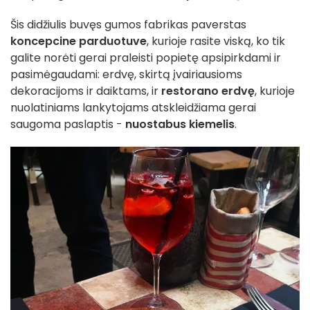
Šis didžiulis buvęs gumos fabrikas paverstas
koncepcine parduotuve
, kurioje rasite viską, ko tik
galite norėti gerai praleisti popietę apsipirkdami ir
pasimėgaudami: erdvę, skirtą įvairiausioms
dekoracijoms ir daiktams, ir
restorano erdvę
, kurioje
nuolatiniams lankytojams atskleidžiama gerai
saugoma paslaptis -
nuostabus kiemelis
.