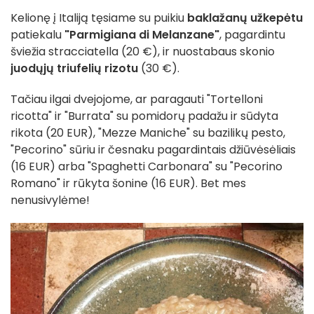
Kelionę į Italiją tęsiame su puikiu
baklažanų užkepėtu
patiekalu
"Parmigiana di Melanzane"
, pagardintu
šviežia stracciatella (20 €), ir nuostabaus skonio
juodųjų triufelių rizotu
(30 €).
Tačiau ilgai dvejojome, ar paragauti "Tortelloni
ricotta" ir "Burrata" su pomidorų padažu ir sūdyta
rikota (20 EUR), "Mezze Maniche" su bazilikų pesto,
"Pecorino" sūriu ir česnaku pagardintais džiūvėsėliais
(16 EUR) arba "Spaghetti Carbonara" su "Pecorino
Romano" ir rūkyta šonine (16 EUR). Bet mes
nenusivylėme!