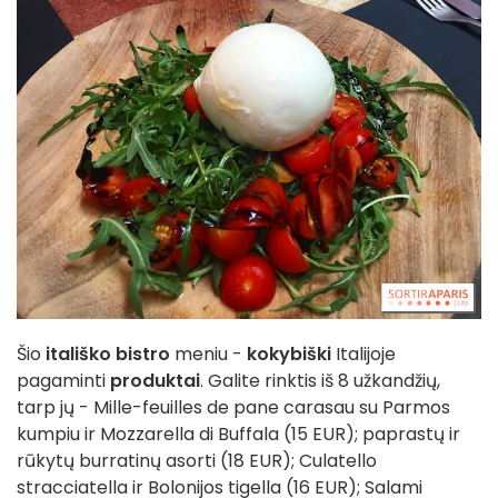
Šio
itališko bistro
meniu -
kokybiški
Italijoje
pagaminti
produktai
. Galite rinktis iš 8 užkandžių,
tarp jų - Mille-feuilles de pane carasau su Parmos
kumpiu ir Mozzarella di Buffala (15 EUR); paprastų ir
rūkytų burratinų asorti (18 EUR); Culatello
stracciatella ir Bolonijos tigella (16 EUR); Salami