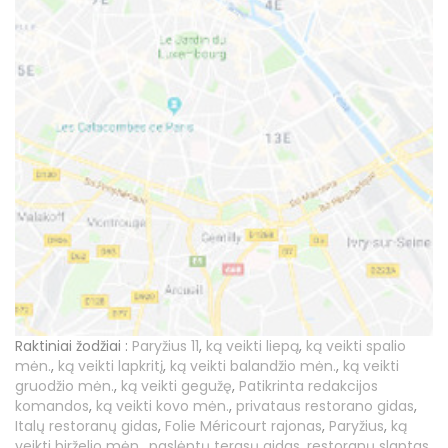
Raktiniai žodžiai :
Paryžius 11
,
ką veikti liepą
,
ką veikti spalio
mėn.
,
ką veikti lapkritį
,
ką veikti balandžio mėn.
,
ką veikti
gruodžio mėn.
,
ką veikti gegužę
,
Patikrinta redakcijos
komandos
,
ką veikti kovo mėn.
,
privataus restorano gidas
,
Italų restoranų gidas
,
Folie Méricourt rajonas
,
Paryžius
,
ką
veikti birželio mėn.
,
paslėptų terasų gidas
,
restoranų slaptas