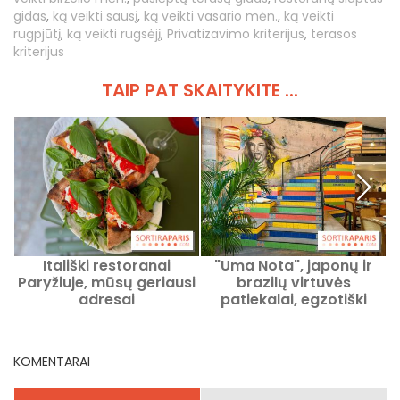
gidas
,
ką veikti sausį
,
ką veikti vasario mėn.
,
ką veikti
rugpjūtį
,
ką veikti rugsėjį
,
Privatizavimo kriterijus
,
terasos
kriterijus
TAIP PAT SKAITYKITE ...
Itališki restoranai
"Uma Nota", japonų ir
Paryžiuje, mūsų geriausi
brazilų virtuvės
adresai
patiekalai, egzotiški
kokteiliai ir siautulingi
vakarėliai
KOMENTARAI