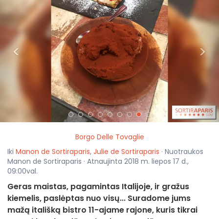
<
>
Borgo Delle Tovaglie
Iki
Manon de Sortiraparis
,
Julie de Sortiraparis
· Nuotraukos
Manon de Sortiraparis · Atnaujinta 2018 m. liepos 17 d.,
09:00val.
Geras maistas, pagamintas Italijoje, ir gražus
kiemelis, paslėptas nuo visų... Suradome jums
mažą itališką bistro 11-ajame rajone, kuris tikrai