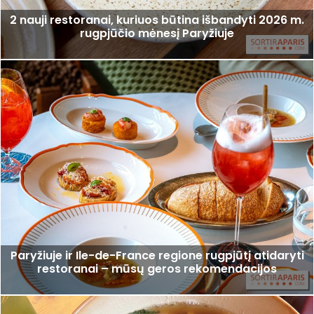
2 nauji restoranai, kuriuos būtina išbandyti 2026 m.
rugpjūčio mėnesį Paryžiuje
Paryžiuje ir Ile-de-France regione rugpjūtį atidaryti
restoranai – mūsų geros rekomendacijos