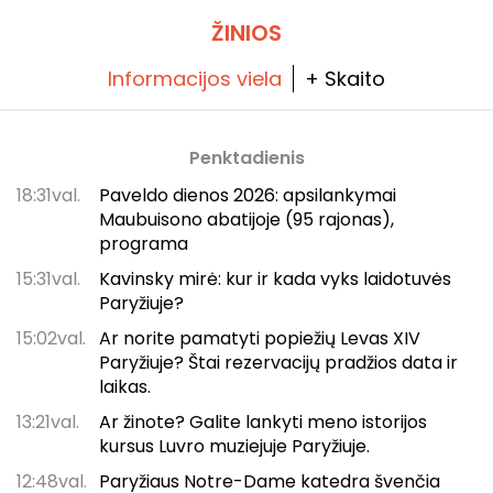
ŽINIOS
Informacijos viela
+ Skaito
Penktadienis
18:31val.
Paveldo dienos 2026: apsilankymai
Maubuisono abatijoje (95 rajonas),
programa
15:31val.
Kavinsky mirė: kur ir kada vyks laidotuvės
Paryžiuje?
15:02val.
Ar norite pamatyti popiežių Levas XIV
Paryžiuje? Štai rezervacijų pradžios data ir
laikas.
13:21val.
Ar žinote? Galite lankyti meno istorijos
kursus Luvro muziejuje Paryžiuje.
12:48val.
Paryžiaus Notre-Dame katedra švenčia