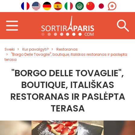
Sveiki
Kur pavalgyti?
Restoranas
"Borgo Delle Tovaglie", boutique, itališkas restoranas ir paslėpta
terasa
"BORGO DELLE TOVAGLIE",
BOUTIQUE, ITALIŠKAS
RESTORANAS IR PASLĖPTA
TERASA