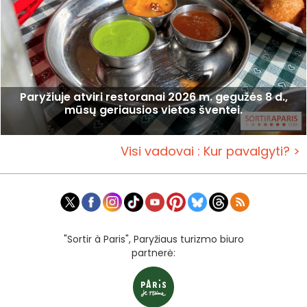
Paryžiuje atviri restoranai 2026 m. gegužės 8 d.,
mūsų geriausios vietos šventei.
Visi vadovai : Kur pavalgyti? >
"Sortir à Paris", Paryžiaus turizmo biuro
partnerė: