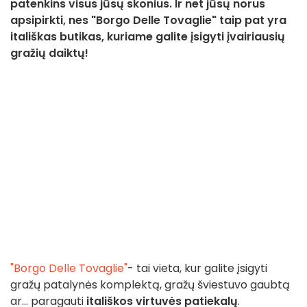
patenkins visus jūsų skonius. Ir net jūsų norus
apsipirkti, nes "Borgo Delle Tovaglie" taip pat yra
itališkas butikas, kuriame galite įsigyti įvairiausių
gražių daiktų!
"Borgo Delle Tovaglie"
- tai vieta, kur galite įsigyti
gražų patalynės komplektą, gražų šviestuvo gaubtą
ar... paragauti
itališkos virtuvės patiekalų
.