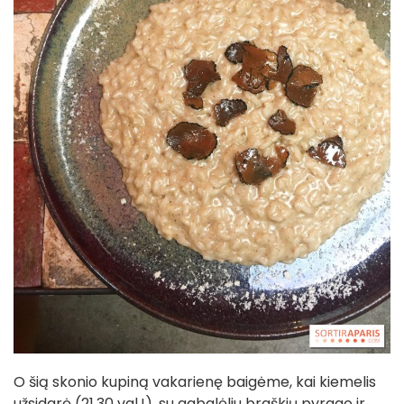
O šią skonio kupiną vakarienę baigėme, kai kiemelis
užsidarė (21.30 val.!), su gabalėliu braškių pyrago ir