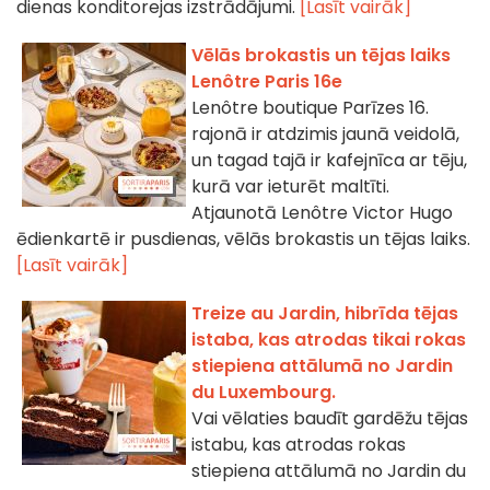
dienas konditorejas izstrādājumi.
[Lasīt vairāk]
Vēlās brokastis un tējas laiks
Lenôtre Paris 16e
Lenôtre boutique Parīzes 16.
rajonā ir atdzimis jaunā veidolā,
un tagad tajā ir kafejnīca ar tēju,
kurā var ieturēt maltīti.
Atjaunotā Lenôtre Victor Hugo
ēdienkartē ir pusdienas, vēlās brokastis un tējas laiks.
[Lasīt vairāk]
Treize au Jardin, hibrīda tējas
istaba, kas atrodas tikai rokas
stiepiena attālumā no Jardin
du Luxembourg.
Vai vēlaties baudīt gardēžu tējas
istabu, kas atrodas rokas
stiepiena attālumā no Jardin du