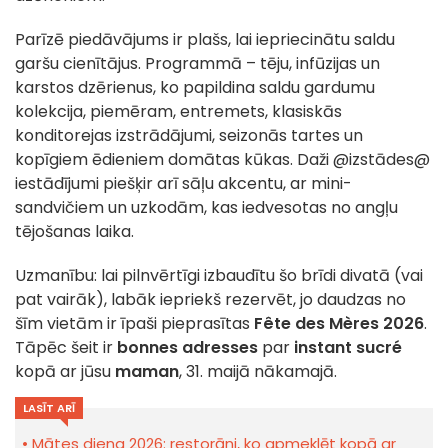
Parīzē piedāvājums ir plašs, lai iepriecinātu saldu
garšu cienītājus. Programmā – tēju, infūzijas un
karstos dzērienus, ko papildina saldu gardumu
kolekcija, piemēram, entremets, klasiskās
konditorejas izstrādājumi, seizo­nās tartes un
kopīgiem ēdieniem domātas kūkas. Daži @izstādes@
iestādījumi piešķir arī sāļu akcentu, ar mini-
sandvičiem un uzkodām, kas iedvesotas no angļu
tējošanas laika.
Uzmanību: lai pilnvērtīgi izbaudītu šo brīdi divatā (vai
pat vairāk), labāk iepriekš rezervēt, jo daudzas no
šīm vietām ir īpaši pieprasītas
Fête des Mères 2026
.
Tāpēc šeit ir
bonnes adresses
par
instant sucré
kopā ar jūsu
maman
, 31. maijā nākamajā.
LASĪT ARĪ
Mātes diena 2026: restorāni, ko apmeklēt kopā ar