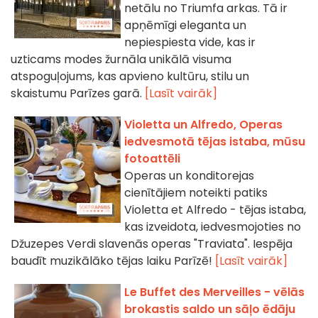
netālu no Triumfa arkas. Tā ir
apņēmīgi eleganta un
nepiespiesta vide, kas ir
uzticams modes žurnāla unikālā visuma
atspoguļojums, kas apvieno kultūru, stilu un
skaistumu Parīzes garā.
[Lasīt vairāk]
Violetta un Alfredo, Operas
iedvesmotā tējas istaba, mūsu
fotoattēli
Operas un konditorejas
cienītājiem noteikti patiks
Violetta et Alfredo - tējas istaba,
kas izveidota, iedvesmojoties no
Džuzepes Verdi slavenās operas "Traviata". Iespēja
baudīt muzikālāko tējas laiku Parīzē!
[Lasīt vairāk]
Le Buffet des Merveilles - vēlās
brokastis saldo un sāļo ēdāju