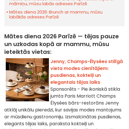
māmiņu, mūsu labās adreses Parīzē
Mātes diena 2026: Brunch ar mammu, mūsu
labākās adreses Parīzē
Mātes diena 2026 Parīzē — tējas pauze
un uzkodas kopā ar mammu, mūsu
ieteiktās vietas:
Jenny, Champs-Élysées stilīgā
vieta modes cienītājiem:
pusdienas, kokteiļi un
elegantais tējas laiks
Sponsorēts - Pie ikoniskā stikla
jumta Paris Marriott Champs
Élysées bārs-restorāns Jenny
atklāj unikālu pieredzi, kur savijas modes mantojums
ar mūsdienu gastronomiju. Izsmalcinātas pusdienas,
elegants tējas laiks, paraksta kokteiļi un