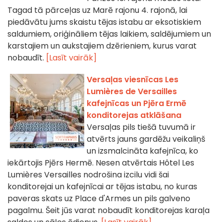
Tagad tā pārceļas uz Marē rajonu 4. rajonā, lai
piedāvātu jums skaistu tējas istabu ar eksotiskiem
saldumiem, oriģināliem tējas laikiem, saldējumiem un
karstajiem un aukstajiem dzērieniem, kurus varat
nobaudīt.
[Lasīt vairāk]
Versaļas viesnīcas Les
Lumières de Versailles
kafejnīcas un Pjēra Ermē
konditorejas atklāšana
Versaļas pils tiešā tuvumā ir
atvērts jauns gardēžu veikaliņš
un izsmalcināta kafejnīca, ko
iekārtojis Pjērs Hermē. Nesen atvērtais Hôtel Les
Lumières Versailles nodrošina izcilu vidi šai
konditorejai un kafejnīcai ar tējas istabu, no kuras
paveras skats uz Place d'Armes un pils galveno
pagalmu. Šeit jūs varat nobaudīt konditorejas karaļa