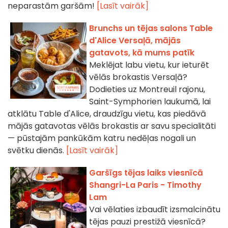
neparastām garšām!
[Lasīt vairāk]
Brunchs un tējas salons Table
d'Alice Versaļā, mājās
gatavots, kā mums patīk
Meklējat labu vietu, kur ieturēt
vēlās brokastis Versaļā?
Dodieties uz Montreuil rajonu,
Saint-Symphorien laukumā, lai
atklātu Table d'Alice, draudzīgu vietu, kas piedāvā
mājās gatavotas vēlās brokastis ar savu specialitāti
— pūstajām pankūkām katru nedēļas nogali un
svētku dienās.
[Lasīt vairāk]
Garšīgs tējas laiks viesnīcā
Shangri-La Paris - Timothy
Lam
Vai vēlaties izbaudīt izsmalcinātu
tējas pauzi prestižā viesnīcā?