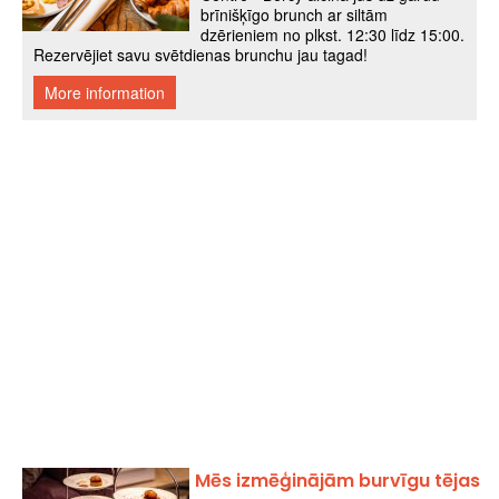
Mēs izmēģinājām burvīgu tējas