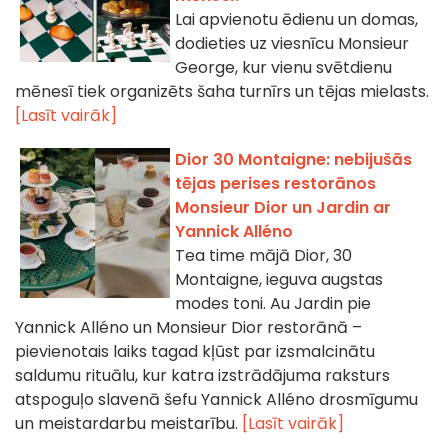
Lai apvienotu ēdienu un domas,
dodieties uz viesnīcu Monsieur
George, kur vienu svētdienu
mēnesī tiek organizēts šaha turnīrs un tējas mielasts.
[Lasīt vairāk]
Dior 30 Montaigne: nebijušās
tējas perises restorānos
Monsieur Dior un Jardin ar
Yannick Alléno
Tea time mājā Dior, 30
Montaigne, ieguva augstas
modes toni. Au Jardin pie
Yannick Alléno un Monsieur Dior restorānā –
pievienotais laiks tagad kļūst par izsmalcinātu
saldumu rituālu, kur katra izstrādājuma raksturs
atspoguļo slavenā šefu Yannick Alléno drosmīgumu
un meistardarbu meistarību.
[Lasīt vairāk]