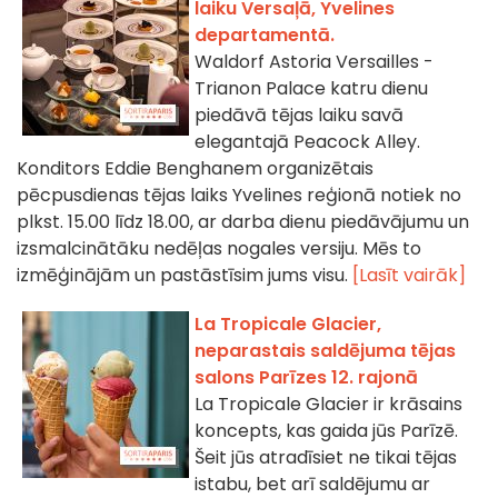
laiku Versaļā, Yvelines
departamentā.
Waldorf Astoria Versailles -
Trianon Palace katru dienu
piedāvā tējas laiku savā
elegantajā Peacock Alley.
Konditors Eddie Benghanem organizētais
pēcpusdienas tējas laiks Yvelines reģionā notiek no
plkst. 15.00 līdz 18.00, ar darba dienu piedāvājumu un
izsmalcinātāku nedēļas nogales versiju. Mēs to
izmēģinājām un pastāstīsim jums visu.
[Lasīt vairāk]
La Tropicale Glacier,
neparastais saldējuma tējas
salons Parīzes 12. rajonā
La Tropicale Glacier ir krāsains
koncepts, kas gaida jūs Parīzē.
Šeit jūs atradīsiet ne tikai tējas
istabu, bet arī saldējumu ar