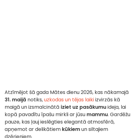
Atzīmējot šā gada Mātes dienu 2026, kas nākamajā
31. maijā
notiks,
uzkodas un tējas laiki
izvirzās kā
maigā un izsmalcinātā
iziet uz pasākumu
ideja, lai
kopā pavadītu īpašu mirkli ar jūsu
mammu
. Gardēžu
pauze, kas ļauj ieslēgties elegantā atmosfērā,
apņemot ar delikātiem
kūkiem
un siltajiem
dzērieniem.