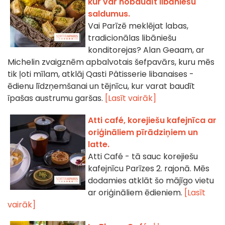
kur var nobaudīt libāniešu
saldumus.
Vai Parīzē meklējat labas,
tradicionālas libāniešu
konditorejas? Alan Geaam, ar
Michelin zvaigznēm apbalvotais šefpavārs, kuru mēs
tik ļoti mīlam, atklāj Qasti Pâtisserie libanaises -
ēdienu līdzņemšanai un tējnīcu, kur varat baudīt
īpašas austrumu garšas.
[Lasīt vairāk]
Atti café, korejiešu kafejnīca ar
oriģināliem pīrādziņiem un
latte.
Atti Café - tā sauc korejiešu
kafejnīcu Parīzes 2. rajonā. Mēs
dodamies atklāt šo mājīgo vietu
ar oriģināliem ēdieniem.
[Lasīt
vairāk]