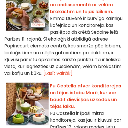
arrondissementā ar vēlām
brokastīm un tējas laikiem.
Emma Duvéré ir burvīga kaimiņu
kafejnīca un konditoreja, kas
paslēpta diskrētā Sedaine ielā
Parīzes 11. rajonā. Šī ekoloģiski atbildīgā adrese
Popincourt ciemata centrā, kas smaržo pēc labiem,
bioloģiskiem un mājās gatavotiem produktiem, ir
kļuvusi par īstu apkaimes karsto punktu. Tā ir lieliska
vieta, kur iegriezties uz pusdienām, vēlām brokastīm
vai kafiju un kūku.
[Lasīt vairāk]
Fu Castella atver konditorejas
un tējas istabu Marē, kur var
baudīt dievišķas uzkodas un
tējas laiku.
Fu Castella ir īpaši mitra
konditoreja, kas jau ir kļuvusi par
Parīzes 13. rajona modes lietu.