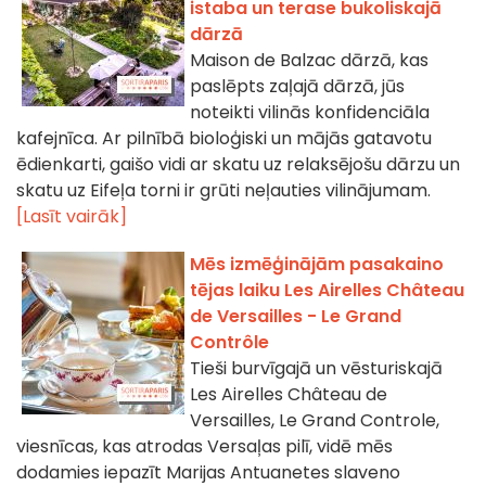
istaba un terase bukoliskajā
dārzā
Maison de Balzac dārzā, kas
paslēpts zaļajā dārzā, jūs
noteikti vilinās konfidenciāla
kafejnīca. Ar pilnībā bioloģiski un mājās gatavotu
ēdienkarti, gaišo vidi ar skatu uz relaksējošu dārzu un
skatu uz Eifeļa torni ir grūti neļauties vilinājumam.
[Lasīt vairāk]
Mēs izmēģinājām pasakaino
tējas laiku Les Airelles Château
de Versailles - Le Grand
Contrôle
Tieši burvīgajā un vēsturiskajā
Les Airelles Château de
Versailles, Le Grand Controle,
viesnīcas, kas atrodas Versaļas pilī, vidē mēs
dodamies iepazīt Marijas Antuanetes slaveno