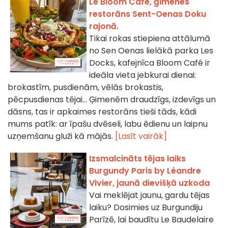
Le Bloom Café, ģimenes
restorāns Sent-Oenas Doku
rajonā.
Tikai rokas stiepiena attālumā
no Sen Oenas lielākā parka Les
Docks, kafejnīca Bloom Café ir
ideāla vieta jebkurai dienai:
brokastīm, pusdienām, vēlās brokastis,
pēcpusdienas tējai... Ģimenēm draudzīgs, izdevīgs un
dāsns, tas ir apkaimes restorāns tieši tāds, kādi
mums patīk: ar īpašu dvēseli, labu ēdienu un laipnu
uzņemšanu gluži kā mājās.
[Lasīt vairāk]
Izsmalcināts tējas laiks
Burgundy Paris by Léandre
Vivier, jaunā dievišķā uzkoda
Vai meklējat jaunu, gardu tējas
laiku? Dosimies uz Burgundiju
Parīzē, lai baudītu Le Baudelaire