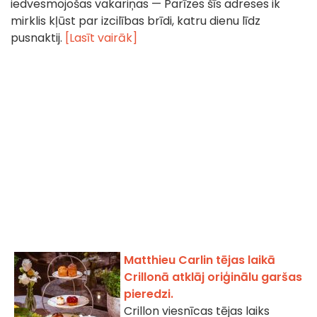
iedvesmojošas vakariņas — Parīzes šīs adreses ik
mirklis kļūst par izcilības brīdi, katru dienu līdz
pusnaktij.
[Lasīt vairāk]
Matthieu Carlin tējas laikā
Crillonā atklāj oriģinālu garšas
pieredzi.
Crillon viesnīcas tējas laiks