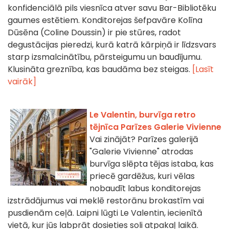
konfidenciālā pils viesnīca atver savu Bar-Bibliotēku
gaumes estētiem. Konditorejas šefpavāre Kolīna
Dūsēna (Coline Doussin) ir pie stūres, radot
degustācijas pieredzi, kurā katrā kārpiņā ir līdzsvars
starp izsmalcinātību, pārsteigumu un baudījumu.
Klusināta greznība, kas baudāma bez steigas.
[Lasīt
vairāk]
Le Valentin, burvīga retro
tējnīca Parīzes Galerie Vivienne
Vai zinājāt? Parīzes galerijā
"Galerie Vivienne" atrodas
burvīga slēpta tējas istaba, kas
priecē gardēžus, kuri vēlas
nobaudīt labus konditorejas
izstrādājumus vai meklē restorānu brokastīm vai
pusdienām ceļā. Laipni lūgti Le Valentin, iecienītā
vietā, kur jūs labprāt dosieties soli atpakaļ laikā.