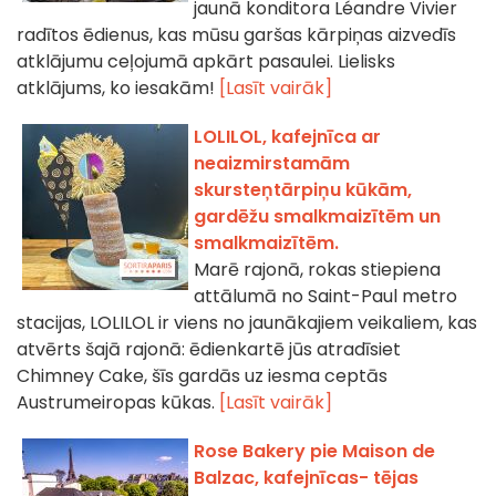
jaunā konditora Léandre Vivier
radītos ēdienus, kas mūsu garšas kārpiņas aizvedīs
atklājumu ceļojumā apkārt pasaulei. Lielisks
atklājums, ko iesakām!
[Lasīt vairāk]
LOLILOL, kafejnīca ar
neaizmirstamām
skursteņtārpiņu kūkām,
gardēžu smalkmaizītēm un
smalkmaizītēm.
Marē rajonā, rokas stiepiena
attālumā no Saint-Paul metro
stacijas, LOLILOL ir viens no jaunākajiem veikaliem, kas
atvērts šajā rajonā: ēdienkartē jūs atradīsiet
Chimney Cake, šīs gardās uz iesma ceptās
Austrumeiropas kūkas.
[Lasīt vairāk]
Rose Bakery pie Maison de
Balzac, kafejnīcas- tējas