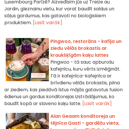
Luxembourg Parīzē? Aizvedīsim jūs uz Treize au
Jardin, gleznainu vietu, kur varat baudīt saldus un
sāļus gardumus, kas gatavoti no bioloģiskiem
produktiem.
[Lasīt vairāk]
Pingwoo, restorāns - kafija un
ziedu vēlās brokastis ar
kraukšķīgām kaķu lattes
Pingwoo - tā sauc apburošu
kafejnīcu, kuru vērts izmēģināt.
Tā ir kafejnīca-kafejnīca ar
brīvdienu vēlās brokastis, pilna
ar ziediem, kas piedāvā īstus mājās gatavotus fusion
ēdienus un gardus konditorejas izstrādājumus, ko
baudīt kopā ar slaveno kaķu latte.
[Lasīt vairāk]
Alan Geaam konditoreja un
tējnīca Qasti - gardēžu vieta,