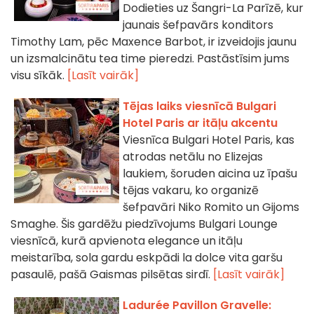
Dodieties uz Šangri-La Parīzē, kur
jaunais šefpavārs konditors
Timothy Lam, pēc Maxence Barbot, ir izveidojis jaunu
un izsmalcinātu tea time pieredzi. Pastāstīsim jums
visu sīkāk.
[Lasīt vairāk]
Tējas laiks viesnīcā Bulgari
Hotel Paris ar itāļu akcentu
Viesnīca Bulgari Hotel Paris, kas
atrodas netālu no Elizejas
laukiem, šoruden aicina uz īpašu
tējas vakaru, ko organizē
šefpavāri Niko Romito un Gijoms
Smaghe. Šis gardēžu piedzīvojums Bulgari Lounge
viesnīcā, kurā apvienota elegance un itāļu
meistarība, sola gardu eskpādi la dolce vita garšu
pasaulē, pašā Gaismas pilsētas sirdī.
[Lasīt vairāk]
Ladurée Pavillon Gravelle: