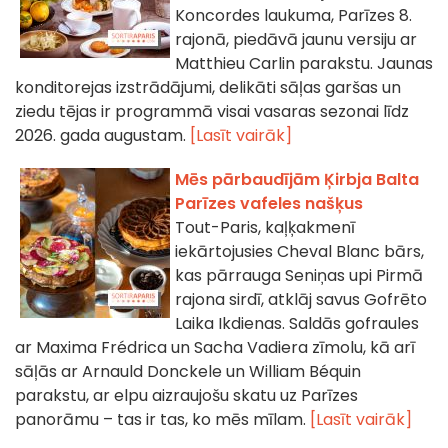
Koncordes laukuma, Parīzes 8.
rajonā, piedāvā jaunu versiju ar
Matthieu Carlin parakstu. Jaunas
konditorejas izstrādājumi, delikāti sāļas garšas un
ziedu tējas ir programmā visai vasaras sezonai līdz
2026. gada augustam.
[Lasīt vairāk]
Mēs pārbaudījām Ķirbja Balta
Parīzes vafeles našķus
Tout-Paris, kaļķakmenī
iekārtojusies Cheval Blanc bārs,
kas pārrauga Seniņas upi Pirmā
rajona sirdī, atklāj savus Gofrēto
Laika Ikdienas. Saldās gofraules
ar Maxima Frédrica un Sacha Vadiera zīmolu, kā arī
sāļās ar Arnauld Donckele un William Béquin
parakstu, ar elpu aizraujošu skatu uz Parīzes
panorāmu – tas ir tas, ko mēs mīlam.
[Lasīt vairāk]