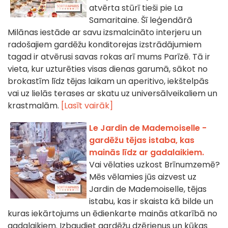
atvērta stūrī tieši pie La
Samaritaine. Šī leģendārā
Milānas iestāde ar savu izsmalcināto interjeru un
radošajiem gardēžu konditorejas izstrādājumiem
tagad ir atvērusi savas rokas arī mums Parīzē. Tā ir
vieta, kur uzturēties visas dienas garumā, sākot no
brokastīm līdz tējas laikam un aperitivo, iekštelpās
vai uz lielās terases ar skatu uz universālveikaliem un
krastmalām.
[Lasīt vairāk]
Le Jardin de Mademoiselle -
gardēžu tējas istaba, kas
mainās līdz ar gadalaikiem.
Vai vēlaties uzkost Brīnumzemē?
Mēs vēlamies jūs aizvest uz
Jardin de Mademoiselle, tējas
istabu, kas ir skaista kā bilde un
kuras iekārtojums un ēdienkarte mainās atkarībā no
gadalaikiem. Izbaudiet gardēžu dzērienus un kūkas