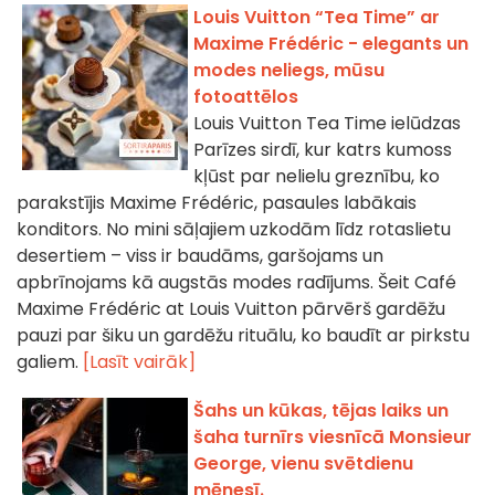
Louis Vuitton “Tea Time” ar
Maxime Frédéric - elegants un
modes neliegs, mūsu
fotoattēlos
Louis Vuitton Tea Time ielūdzas
Parīzes sirdī, kur katrs kumoss
kļūst par nelielu greznību, ko
parakstījis Maxime Frédéric, pasaules labākais
konditors. No mini sāļajiem uzkodām līdz rotaslietu
desertiem – viss ir baudāms, garšojams un
apbrīnojams kā augstās modes radījums. Šeit Café
Maxime Frédéric at Louis Vuitton pārvērš gardēžu
pauzi par šiku un gardēžu rituālu, ko baudīt ar pirkstu
galiem.
[Lasīt vairāk]
Šahs un kūkas, tējas laiks un
šaha turnīrs viesnīcā Monsieur
George, vienu svētdienu
mēnesī.