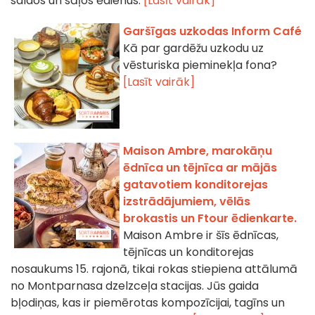
saldos un sāļos ēdienus.
[Lasīt vairāk]
Garšīgas uzkodas Inform Café
Kā par gardēžu uzkodu uz
vēsturiska pieminekļa fona?
[Lasīt vairāk]
Maison Ambre, marokāņu
ēdnīca un tējnīca ar mājās
gatavotiem konditorejas
izstrādājumiem, vēlās
brokastis un Ftour ēdienkarte.
Maison Ambre ir šīs ēdnīcas,
tējnīcas un konditorejas
nosaukums 15. rajonā, tikai rokas stiepiena attālumā
no Montparnasa dzelzceļa stacijas. Jūs gaida
bļodiņas, kas ir piemērotas kompozīcijai, tagīns un