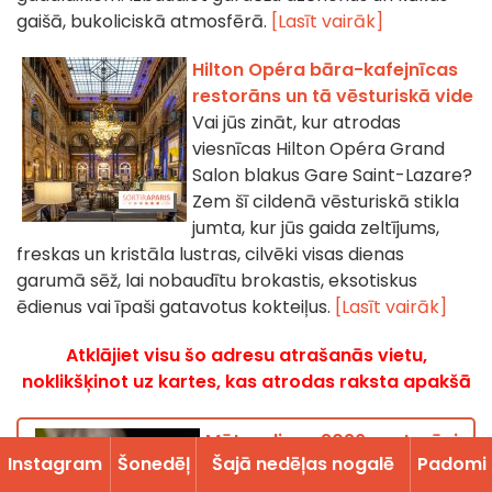
gaišā, bukoliciskā atmosfērā.
[Lasīt vairāk]
Hilton Opéra bāra-kafejnīcas
restorāns un tā vēsturiskā vide
Vai jūs zināt, kur atrodas
viesnīcas Hilton Opéra Grand
Salon blakus Gare Saint-Lazare?
Zem šī cildenā vēsturiskā stikla
jumta, kur jūs gaida zeltījums,
freskas un kristāla lustras, cilvēki visas dienas
garumā sēž, lai nobaudītu brokastis, eksotiskus
ēdienus vai īpaši gatavotus kokteiļus.
[Lasīt vairāk]
Atklājiet visu šo adresu atrašanās vietu,
noklikšķinot uz kartes, kas atrodas raksta apakšā
Mātes diena 2026: restorāni,
Instagram
Šonedēļ
Šajā nedēļas nogalē
Padomi
ko apmeklēt kopā ar