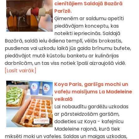
cienītājiem Saldajā Bazārā
Parīzē.
Ģimenēm ar saldumu apetīti
piedāvājam konceptu, kas
noteikti iepriecinās. Saldajā
Bazārā, saldā ielu ēdiena templī, vēlās brokastis,
pusdienas vai uzkodu laikā jūs gaida brīnumu bufete,
piedāvājot mutē kūstošu banketu ar kulinārijas
darbnīcām, un tas viss notiek īpaši aizraujošā vidē.
[Lasīt vairāk]
Koya Paris, garšīgs mochi un
vafeļu maisījums La Madeleine
veikalā
Lai nobaudītu gardēžu uzkodas
ar pārsteidzošām garšām,
dodieties uz Koya - kafejnīcu
Madeleine rajonā, kurā tiek
miksēti moki un vafeles. Saldas un maigas uzkodas,