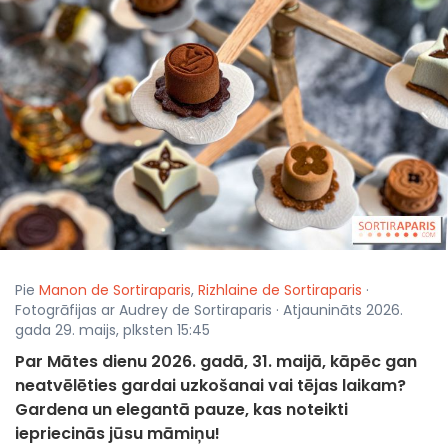
Pie
Manon de Sortiraparis
,
Rizhlaine de Sortiraparis
·
Fotogrāfijas ar Audrey de Sortiraparis · Atjaunināts 2026.
gada 29. maijs, plksten 15:45
Par Mātes dienu 2026. gadā, 31. maijā, kāpēc gan
neatvēlēties gardai uzkošanai vai tējas laikam?
Gardena un elegantā pauze, kas noteikti
iepriecinās jūsu māmiņu!