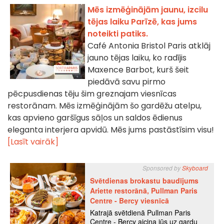
Mēs izmēģinājām jaunu, izcilu
tējas laiku Parīzē, kas jums
noteikti patiks.
Café Antonia Bristol Paris atklāj
jauno tējas laiku, ko radījis
Maxence Barbot, kurš šeit
piedāvā savu pirmo
pēcpusdienas tēju šim greznajam viesnīcas
restorānam. Mēs izmēģinājām šo gardēžu atelpu,
kas apvieno garšīgus sāļos un saldos ēdienus
eleganta interjera apvidū. Mēs jums pastāstīsim visu!
[Lasīt vairāk]