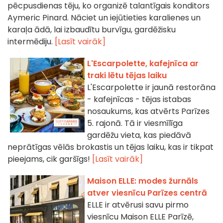
pēcpusdienas tēju, ko organizē talantīgais konditors
Aymeric Pinard. Nāciet un iejūtieties karalienes un
karaļa ādā, lai izbaudītu burvīgu, gardēžisku
intermēdiju.
[Lasīt vairāk]
L'Escarpolette, kafejnīca ar
traki lētu tējas laiku
L'Escarpolette ir jaunā restorāna
- kafejnīcas - tējas istabas
nosaukums, kas atvērts Parīzes
5. rajonā. Tā ir viesmīlīga
gardēžu vieta, kas piedāvā
neprātīgas vēlās brokastis un tējas laiku, kas ir tikpat
pieejams, cik garšīgs!
[Lasīt vairāk]
Maison ELLE: modes žurnāls
atver viesnīcu Parīzes centrā
ELLE ir atvērusi savu pirmo
viesnīcu Maison ELLE Parīzē,