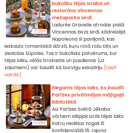
bukoliku tējas istaba un
restorāns Vincennas
mežaparka sirdī.
Ladurée Gravelle atrodas pašā
Vincennas birzs sirdī, kādreizējā
Napoleona III paviljonā, kas
ieskauts romantiskā dārzā, kuru rotā rožu tilts un
ziedošas šūpoles. Tas ir bukolisks patvērums, kur
tējas laiku, vēlās brokastis un pusdienas (uz
zaļumiem) var baudīt kā burvīgu eskadriju.
[Lasīt
vairāk]
Elegants tējas laiks, ko baudīt
Parīzes privātmājas mājīgajā
bibliotēkā
Aiz Parīzes Svētā Jēkaba
vārtiem slēpjas izcils tējas laiks.
Katru nedēļas nogali šī
konfidenciālā 16. rajona