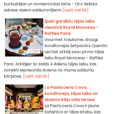
burbuļtējas un nomierinošas latte - tā ir lieliska
adrese visiem saldummīļiem!
[Lasīt vairāk]
Īpaši gardēžu tējas laiks
viesnīcā Royal Monceau -
Raffles Paris
Gourmet trauksme, draugi:
konditorejas šefpavārs Quentin
Lechat atklāj savu pirmo tējas
laiku Royal Monceau - Raffles
Paris. Atklājiet šo saldo 4 ēdienu tējas laiku, kas
noteikti iepriecinās ikviena no mums saldumu
kārpiņas.
[Lasīt vairāk]
La Pasticceria Cova,
konditoreja, tējas laiks un
skaista itāļu stila terase
La Pasticceria Cova ir jauna
kafejnīca ar tējas istabu, kas