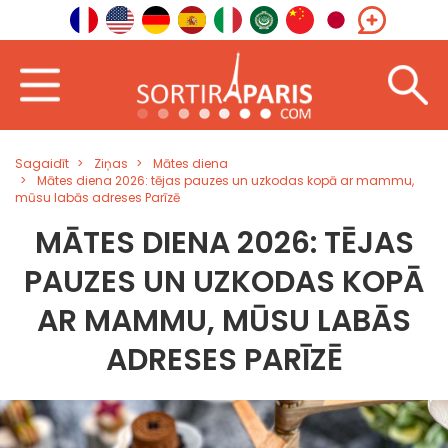
Sagaidīt
Ziņas
Mātes diena
Mātes diena 2026: tējas pauzes un uzkodas kopā ar mammu,
mūsu labās adreses Parīzē
MĀTES DIENA 2026: TĒJAS
PAUZES UN UZKODAS KOPĀ
AR MAMMU, MŪSU LABĀS
ADRESES PARĪZĒ