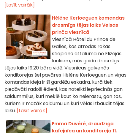
[Lasīt vairāk]
Hélène Kerloeguen komandas
drosmīgs tējas laiks Velsas
prinča viesnīcā
Viesnīcā Hôtel du Prince de
Galles, kas atrodas rokas
stiepiena attālumā no Elizejas
laukiem, mūs gaida drosmīgs
tējas laiks 19.20 bāra vidē. Viesnīcas galvenās
konditorejas šefpavāres Hélène Kerloeguen un viņas
komandas ideja ir šī gardēžu eskadra, kurā tiek
piedāvāti radoši ēdieni, kas noteikti iepriecinās gan
saldummīļus, kuri meklē kaut ko neierastu, gan tos,
kuriem ir mazāk saldumu un kuri vēlas izbaudīt tējas
laiku.
[Lasīt vairāk]
Emma Duvéré, draudzīgā
kafejnīca un konditoreja 11.