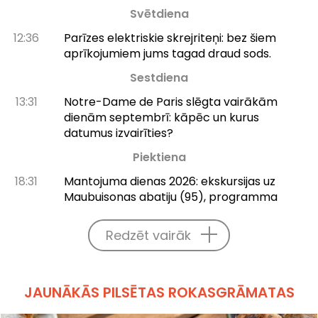
Svētdiena
12:36
Parīzes elektriskie skrejriteņi: bez šiem
aprīkojumiem jums tagad draud sods.
Sestdiena
13:31
Notre-Dame de Paris slēgta vairākām
dienām septembrī: kāpēc un kurus
datumus izvairīties?
Piektiena
18:31
Mantojuma dienas 2026: ekskursijas uz
Maubuisonas abatiju (95), programma
Redzēt vairāk
JAUNĀKĀS PILSĒTAS ROKASGRĀMATAS