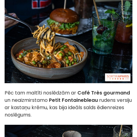
Pēc tam maltīti noslēdzām ar
Café Très gourmand
un neaizmirstamo
Petit Fontainebleau
rudens versiju
ar kastaņu krēmu, kas bija ideāls salds ēdienreizes
noslēgums.