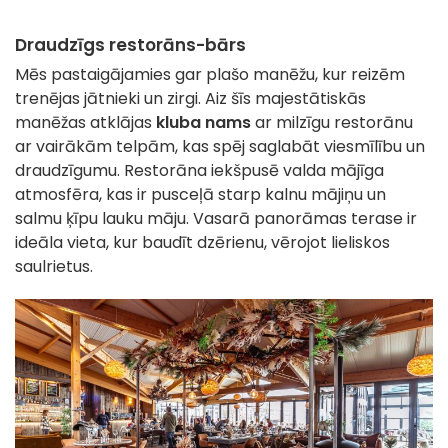
Draudzīgs restorāns-bārs
Mēs pastaigājamies gar plašo manēžu, kur reizēm
trenējas jātnieki un zirgi. Aiz šīs majestātiskās
manēžas atklājas
kluba nams
ar milzīgu restorānu
ar vairākām telpām, kas spēj saglabāt viesmīlību un
draudzīgumu. Restorāna iekšpusē valda mājīga
atmosfēra, kas ir pusceļā starp kalnu mājiņu un
salmu ķīpu lauku māju. Vasarā panorāmas terase ir
ideāla vieta, kur baudīt dzērienu, vērojot lieliskos
saulrietus.