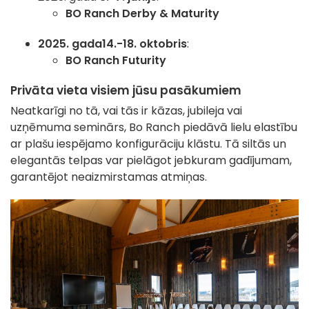
BO Ranch Derby & Maturity
2025. gada
14.-18. oktobris
:
BO Ranch Futurity
Privāta vieta visiem jūsu pasākumiem
Neatkarīgi no tā, vai tās ir kāzas, jubileja vai
uzņēmuma seminārs, Bo Ranch piedāvā lielu elastību
ar plašu iespējamo konfigurāciju klāstu. Tā siltās un
elegantās telpas var pielāgot jebkuram gadījumam,
garantējot neaizmirstamas atmiņas.