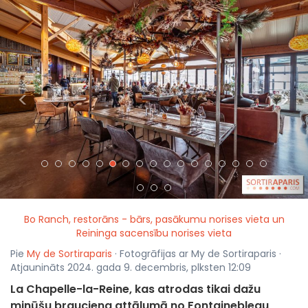
<
>
Bo Ranch, restorāns - bārs, pasākumu norises vieta un
Reininga sacensību norises vieta
Pie
My de Sortiraparis
· Fotogrāfijas ar My de Sortiraparis ·
Atjaunināts 2024. gada 9. decembris, plksten 12:09
La Chapelle-la-Reine, kas atrodas tikai dažu
minūšu brauciena attālumā no Fontainebleau,