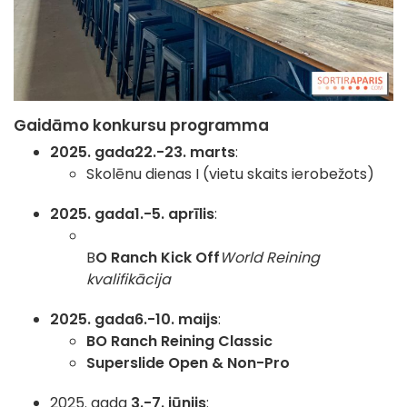
Gaidāmo konkursu programma
2025. gada
22.-23. marts
:
Skolēnu dienas I (vietu skaits ierobežots)
2025. gada
1.-5. aprīlis
:
B
O Ranch Kick Off
World Reining
kvalifikācija
2025. gada
6.-10. maijs
:
BO Ranch Reining Classic
Superslide Open & Non-Pro
2025. gada
3.-7. jūnijs
: