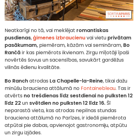
Neatkarīgi no tā, vai meklējat
romantiskas
pusdienas
,
ģimenes izbraucienu
vai vietu
privātam
pasākumam,
piemēram, kāzām vai semināram,
Bo
Rančā
ir kas piemērots ikvienam. Zirgu mīļotāji īpaši
novērtēs šovus un sacensības, savukārt gardēžus
vilinās ēdienu kvalitāte.
Bo Ranch
atrodas
La Chapelle-la-Reine
, tikai dažu
minūšu brauciena attālumā no
Fontainebleau
. Tas ir
atvērts
no trešdienas līdz sestdienai no pulksten 12
līdz 22
un
svētdien no pulksten 12 līdz 16.
Šī
neparastā vieta, kas atrodas nepilnas stundas
brauciena attālumā no Parīzes, ir ideāli piemērota
atpūtai pie dabas, apvienojot gastronomiju, atpūtu
un zirgu izjādes.