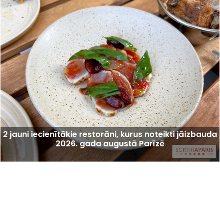
2 jauni iecienītākie restorāni, kurus noteikti jāizbauda
2026. gada augustā Parīzē