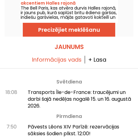
akcentiem Halles rajonā
The Bell Paris, kas atvēra durvis Halles rajonā,
ir jauns pub, kurā saplūst britu ēdiena garšas,
indiešu garšvielas, mājās gatavoti kokteilī un
amatnieku alus, visu veido Džims Hāmiltons.
Precizējiet meklēšanu
JAUNUMS
Informācijas vads
+ Lasa
Svētdiena
18:08
Transports Île-de-France: traucējumi un
darbi šajā nedēļas nogalē 15. un 16. augustā
2026.
Pirmdiena
7:50
Pāvests Lēons XIV Parīzē: rezervācijas
sāksies šodien plkst. 12:00!