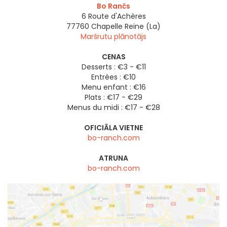
Bo Rančs
6 Route d'Achères
77760
Chapelle Reine (La)
Maršrutu plānotājs
CENAS
Desserts : €3 - €11
Entrées : €10
Menu enfant : €16
Plats : €17 - €29
Menus du midi : €17 - €28
OFICIĀLA VIETNE
bo-ranch.com
ATRUNA
bo-ranch.com