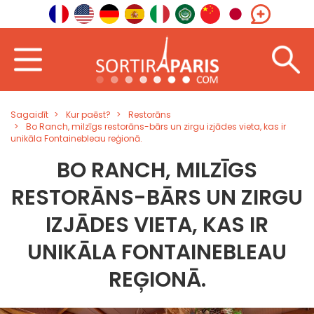
Sagaidīt
Kur paēst?
Restorāns
Bo Ranch, milzīgs restorāns-bārs un zirgu izjādes vieta, kas ir
unikāla Fontainebleau reģionā.
BO RANCH, MILZĪGS
RESTORĀNS-BĀRS UN ZIRGU
IZJĀDES VIETA, KAS IR
UNIKĀLA FONTAINEBLEAU
REĢIONĀ.