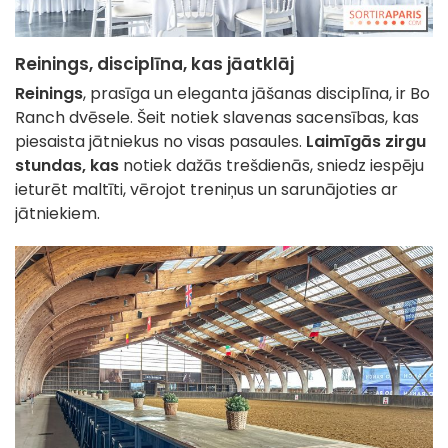
Reinings, disciplīna, kas jāatklāj
Reinings
, prasīga un eleganta jāšanas disciplīna, ir Bo
Ranch dvēsele. Šeit notiek slavenas sacensības, kas
piesaista jātniekus no visas pasaules.
Laimīgās zirgu
stundas, kas
notiek dažās trešdienās, sniedz iespēju
ieturēt maltīti, vērojot treniņus un sarunājoties ar
jātniekiem.