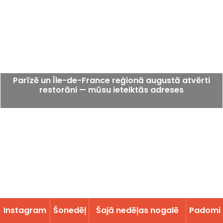
Parīzē un Île-de-France reģionā augustā atvērti
restorāni — mūsu ieteiktās adreses
Instagram
Šonedēļ
Šajā nedēļas nogalē
Padomi