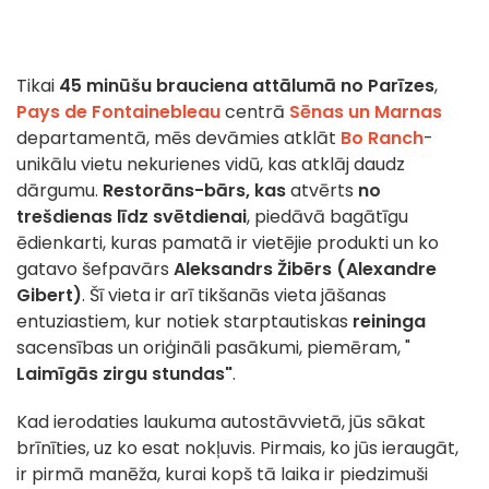
Tikai
45 minūšu brauciena attālumā no Parīzes
,
Pays de Fontainebleau
centrā
Sēnas un Marnas
departamentā, mēs devāmies atklāt
Bo Ranch
-
unikālu vietu nekurienes vidū, kas atklāj daudz
dārgumu.
Restorāns-bārs, kas
atvērts
no
trešdienas līdz svētdienai
, piedāvā bagātīgu
ēdienkarti, kuras pamatā ir vietējie produkti un ko
gatavo šefpavārs
Aleksandrs Žibērs (Alexandre
Gibert)
. Šī vieta ir arī tikšanās vieta jāšanas
entuziastiem, kur notiek starptautiskas
reininga
sacensības un oriģināli pasākumi, piemēram, "
Laimīgās zirgu stundas"
.
Kad ierodaties laukuma autostāvvietā, jūs sākat
brīnīties, uz ko esat nokļuvis. Pirmais, ko jūs ieraugāt,
ir pirmā manēža, kurai kopš tā laika ir piedzimuši