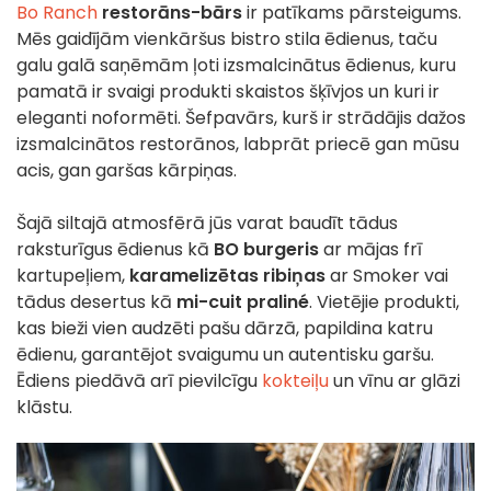
Bo Ranch
restorāns-bārs
ir patīkams pārsteigums.
Mēs gaidījām vienkāršus bistro stila ēdienus, taču
galu galā saņēmām ļoti izsmalcinātus ēdienus, kuru
pamatā ir svaigi produkti skaistos šķīvjos un kuri ir
eleganti noformēti. Šefpavārs, kurš ir strādājis dažos
izsmalcinātos restorānos, labprāt priecē gan mūsu
acis, gan garšas kārpiņas.
Šajā siltajā atmosfērā jūs varat baudīt tādus
raksturīgus ēdienus kā
BO burgeris
ar mājas frī
kartupeļiem,
karamelizētas ribiņas
ar Smoker vai
tādus desertus kā
mi-cuit praliné
. Vietējie produkti,
kas bieži vien audzēti pašu dārzā, papildina katru
ēdienu, garantējot svaigumu un autentisku garšu.
Ēdiens piedāvā arī pievilcīgu
kokteiļu
un vīnu ar glāzi
klāstu.