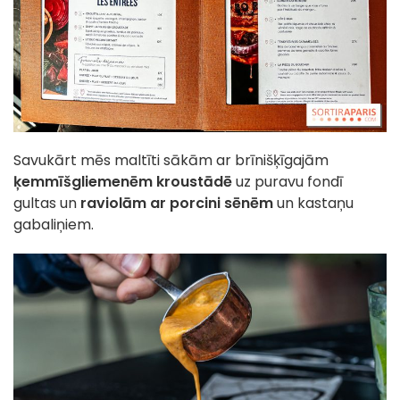
Savukārt mēs maltīti sākām ar brīnišķīgajām
ķemmīšgliemenēm kroustādē
uz puravu fondī
gultas un
raviolām ar porcini sēnēm
un kastaņu
gabaliņiem.