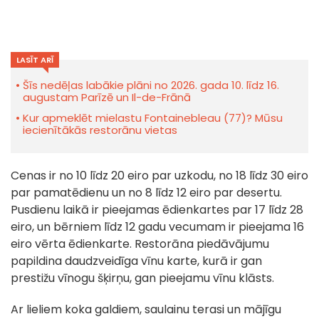
LASĪT ARĪ
Šīs nedēļas labākie plāni no 2026. gada 10. līdz 16.
augustam Parīzē un Il-de-Frānā
Kur apmeklēt mielastu Fontainebleau (77)? Mūsu
iecienītākās restorānu vietas
Cenas ir no 10 līdz 20 eiro par uzkodu, no 18 līdz 30 eiro
par pamatēdienu un no 8 līdz 12 eiro par desertu.
Pusdienu laikā ir pieejamas ēdienkartes par 17 līdz 28
eiro, un bērniem līdz 12 gadu vecumam ir pieejama 16
eiro vērta ēdienkarte. Restorāna piedāvājumu
papildina daudzveidīga vīnu karte, kurā ir gan
prestižu vīnogu šķirņu, gan pieejamu vīnu klāsts.
Ar lieliem koka galdiem, saulainu terasi un mājīgu