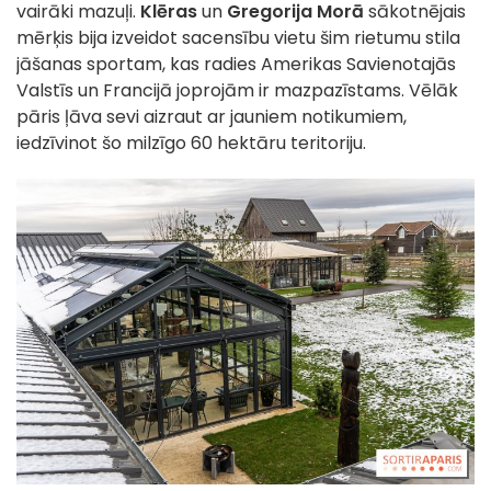
vairāki mazuļi.
Klēras
un
Gregorija Morā
sākotnējais
mērķis bija izveidot sacensību vietu šim rietumu stila
jāšanas sportam, kas radies Amerikas Savienotajās
Valstīs un Francijā joprojām ir mazpazīstams. Vēlāk
pāris ļāva sevi aizraut ar jauniem notikumiem,
iedzīvinot šo milzīgo 60 hektāru teritoriju.