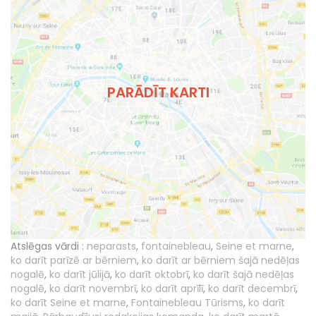
PARĀDĪT KARTI
Atslēgas vārdi :
neparasts
,
fontainebleau
,
Seine et marne
,
ko darīt parīzē ar bērniem
,
ko darīt ar bērniem šajā nedēļas
nogalē
,
ko darīt jūlijā
,
ko darīt oktobrī
,
ko darīt šajā nedēļas
nogalē
,
ko darīt novembrī
,
ko darīt aprīlī
,
ko darīt decembrī
,
ko darīt Seine et marne
,
Fontainebleau Tūrisms
,
ko darīt