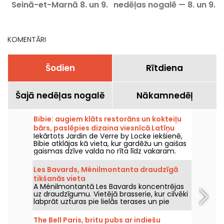
Seinā-et-Marnā 8. un 9.
nedēļas nogalē — 8. un 9.
augustā 2026. gadā - 77
augustā, 2026. gadā
(77)
KOMENTĀRI
Šodien
Rītdiena
Šajā nedēļas nogalē
Nākamnedēļ
Bibie: augiem klāts restorāns un kokteiļu
bārs, paslēpies dizaina viesnīcā Latīņu
Iekārtots Jardin de Verre by Locke iekšienē,
kvartālā
Bibie atklājas kā vieta, kur gardēžu un gaišas
gaismas dzīve valda no rīta līdz vakaram.
Starp gaismas pilno restorānu un skaistu
zaļu terasi šī adrese piedāvā hibrīdisku
Les Bavards, Ménilmontanta draudzīgā
patvērumu netālu no Lutēcas arēnām.
tikšanās vieta
A Ménilmontantā Les Bavards koncentrējas
uz draudzīgumu. Vietējā brasserie, kur cilvēki
labprāt uzturas pie lielās terases un pie
aperitīva, daudz vairāk nekā pie tās bistrot
stila virtuves, kas joprojām ir ļoti klasiskā.
The Bell Paris, britu pubs ar indiešu