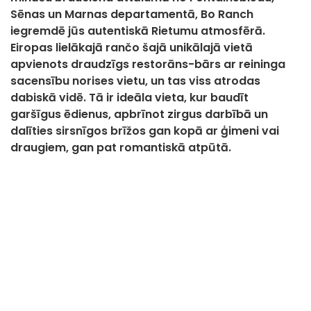
Sēnas un Marnas departamentā, Bo Ranch
iegremdē jūs autentiskā Rietumu atmosfērā.
Eiropas lielākajā rančo šajā unikālajā vietā
apvienots draudzīgs restorāns-bārs ar reininga
sacensību norises vietu, un tas viss atrodas
dabiskā vidē. Tā ir ideāla vieta, kur baudīt
garšīgus ēdienus, apbrīnot zirgus darbībā un
dalīties sirsnīgos brīžos gan kopā ar ģimeni vai
draugiem, gan pat romantiskā atpūtā.