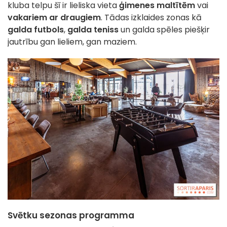
kluba telpu šī ir lieliska vieta
ģimenes maltītēm
vai
vakariem ar draugiem
. Tādas izklaides zonas kā
galda futbols
,
galda teniss
un galda spēles piešķir
jautrību gan lieliem, gan maziem.
Svētku sezonas programma