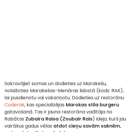
Sakravājiet somas un dodieties uz Marakešu,
nolaižoties Marakešas-Menāras lidostā (kods: RAK),
lai pusdienotu vai vakariņotu. Dodieties uz restorānu
Coderak
, kas specializējas
Marokas stila burgeru
gatavošanā. Tas ir jauna restorāna vadītāja no
Rabātas
Zubaira Raisa (Zoubair Rais
) ideja, kurš jau
vairākus gadus vēlas
atdot cieņu savām saknēm,