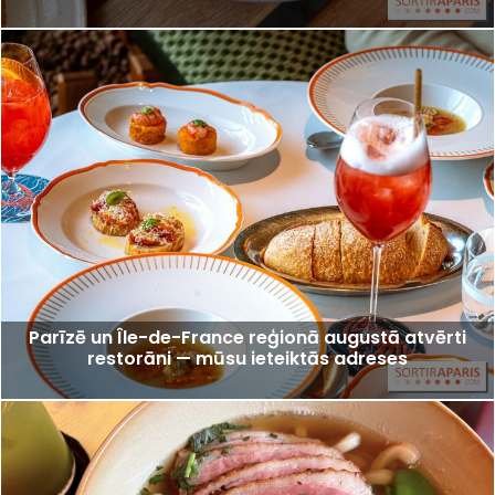
Parīzē un Île-de-France reģionā augustā atvērti
restorāni — mūsu ieteiktās adreses