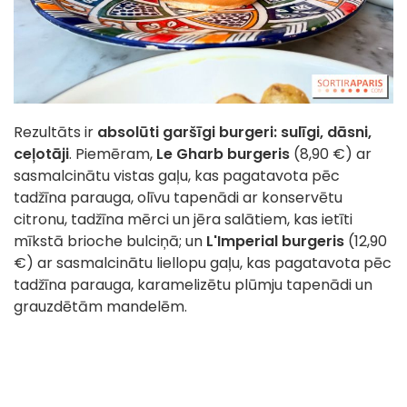
Rezultāts ir
absolūti garšīgi burgeri: sulīgi, dāsni,
ceļotāji
. Piemēram,
Le Gharb burgeris
(8,90 €) ar
sasmalcinātu vistas gaļu, kas pagatavota pēc
tadžīna parauga, olīvu tapenādi ar konservētu
citronu, tadžīna mērci un jēra salātiem, kas ietīti
mīkstā brioche bulciņā; un
L'Imperial burgeris
(12,90
€) ar sasmalcinātu liellopu gaļu, kas pagatavota pēc
tadžīna parauga, karamelizētu plūmju tapenādi un
grauzdētām mandelēm.