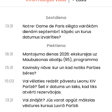
Sestdiena
13:31
Notre-Dame de Paris slēgta vairākām
dienām septembrī: kāpēc un kurus
datumus izvairīties?
Piektiena
18:31
Mantojuma dienas 2026: ekskursijas uz
Maubuisonas abatiju (95), programma
15:31
Kavinsky nāve: kur un kad notiks Parīzes
bēres?
15:03
Vai vēlaties redzēt pāvestu Leonu XIV
Parīzē? Šeit ir datums un laiks, kad tiks
atvērti rezervācijas.
13:21
Vai zinājāt? Jūs varat apgūt mākslas
vēstures kursus Luvrā Parīzē.