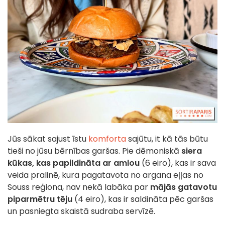
Jūs sākat sajust īstu
komforta
sajūtu, it kā tās būtu
tieši no jūsu bērnības garšas. Pie dēmoniskā
siera
kūkas, kas papildināta ar amlou
(6 eiro), kas ir sava
veida pralinē, kura pagatavota no argana eļļas no
Souss reģiona, nav nekā labāka par
mājās gatavotu
piparmētru tēju
(4 eiro), kas ir saldināta pēc garšas
un pasniegta skaistā sudraba servīzē.