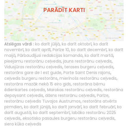
PARĀDĪT KARTI
Atslēgas vārdi :
ko darīt jūlijā
,
ko darīt oktobrī
,
ko darīt
novembrī
,
ko darīt aprīlī
,
Parīze 10
,
ko darīt decembrī
,
ko darīt
maijā
,
Pārbaudījusi redakcijas komanda
,
ko darīt martā
,
pieejamu restorānu ceļvedis
,
jauns restorānu ceļvedis
,
Vidusjūras restorānu ceļvedis
,
terases burgeru ceļvedis
,
restorāns gare de l est guide
,
Porte Saint Denis rajons
,
ceļvedis burgeru restorāns
,
mierinošs restorānu ceļvedis
,
restorāns mazāk nekā 15 eiro gids
,
restorāna bērnu
ēdienkartes ceļvedis
,
Marokas restorānu ceļvedis
,
restorāna
depaysant ceļvedis
,
dāsns restorānu ceļvedis
,
Parīze
,
restorānu ceļvedis Tuvajos Austrumos
,
restorāns atvērts
pirmdien
,
ko darīt jūnijā
,
ko darīt janvārī
,
ko darīt februārī
,
ko
darīt augustā
,
ko darīt septembrī
,
labāko restorānu 2025
ceļvedis
,
eksotisko pasaules burgeru restorānu ceļvedis
,
siera kūka ceļvedis