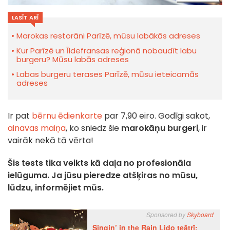
LASĪT ARĪ
Marokas restorāni Parīzē, mūsu labākās adreses
Kur Parīzē un Īldefransas reģionā nobaudīt labu
burgeru? Mūsu labās adreses
Labas burgeru terases Parīzē, mūsu ieteicamās
adreses
Ir pat
bērnu ēdienkarte
par 7,90 eiro. Godīgi sakot,
ainavas maiņa
, ko sniedz šie
marokāņu burgeri
, ir
vairāk nekā tā vērta!
Šis tests tika veikts kā daļa no profesionāla
ielūguma. Ja jūsu pieredze atšķiras no mūsu,
lūdzu, informējiet mūs.