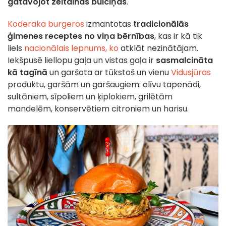
gatavojot zeltainas bulciņas
.
Koderaka
burgeros
izmantotas
tradicionālās
ģimenes receptes no viņa bērnības
, kas ir kā tik
liels
nacionālais lepnums, ko
atklāt nezinātājam.
Iekšpusē liellopu gaļa un vistas gaļa ir
sasmalcināta
kā tagīnā
un garšota ar tūkstoš un vienu
Vidusjūras
produktu, garšām un garšaugiem: olīvu tapenādi,
sultāniem, sīpoliem un ķiplokiem, grilētām
mandelēm, konservētiem citroniem un harisu.