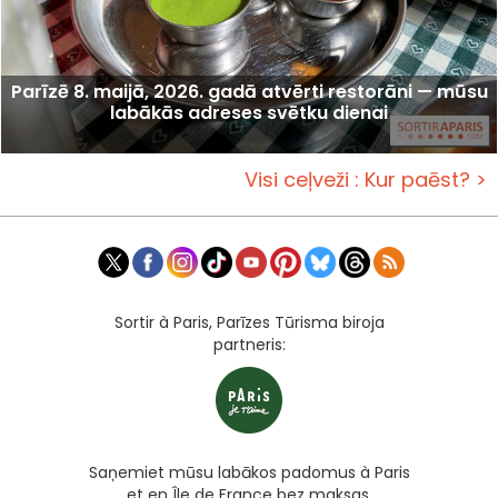
Parīzē 8. maijā, 2026. gadā atvērti restorāni — mūsu
labākās adreses svētku dienai
Visi ceļveži : Kur paēst? >
Sortir à Paris, Parīzes Tūrisma biroja
partneris:
Saņemiet mūsu labākos padomus à Paris
et en Île de France bez maksas,