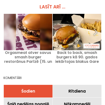
LASĪT ARĪ ...
Orgasmeat atver savus
Back to back, smash
smash burger
burgers kā 90. gados
l
restorānus Parīzē (15. un
iekārtojas blakus Gare
17. rajonā)
de l'Est.
KOMENTĀRI
Šodien
Rītdiena
Šajā nedēļas nogalē
Nākamnedēļ