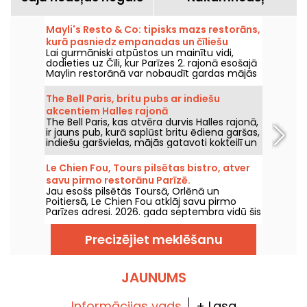
Mayli's Resto & Co: tipisks mazs restorāns,
kurā pasniedz empanadas un čīliešu
Lai gurmāniski atpūstos un mainītu vidi,
ēdienus.
dodieties uz Čīli, kur Parīzes 2. rajonā esošajā
Maylin restorānā var nobaudīt gardas mājās
gatavotas empanadas un Latīņamerikas
ēdienus.
The Bell Paris, britu pubs ar indiešu
akcentiem Halles rajonā
The Bell Paris, kas atvēra durvis Halles rajonā,
ir jauns pub, kurā saplūst britu ēdiena garšas,
indiešu garšvielas, mājās gatavoti kokteilī un
amatnieku alus, visu veido Džims Hāmiltons.
Le Chien Fou, Tours pilsētas bistro, atver
savu pirmo restorānu Parīzē.
Jau esošs pilsētās Toursā, Orlēnā un
Poitiersā, Le Chien Fou atklāj savu pirmo
Parīzes adresi. 2026. gada septembra vidū šis
bistro, kas ir slavens ar mājās gatavoto
virtuvi, dalāmajiem ēdieniem un vīnu
Precizējiet meklēšanu
pagrabu, atvērs durvis Feydeau ielā Parīzes 2.
rajonā.
JAUNUMS
Informācijas vads
+ Lasa