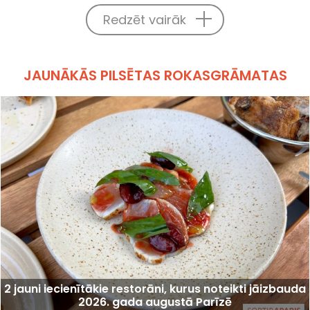
Redzēt vairāk
JAUNĀKĀS PILSĒTAS ROKASGRĀMATAS
2 jauni iecienītākie restorāni, kurus noteikti jāizbauda
2026. gada augustā Parīzē