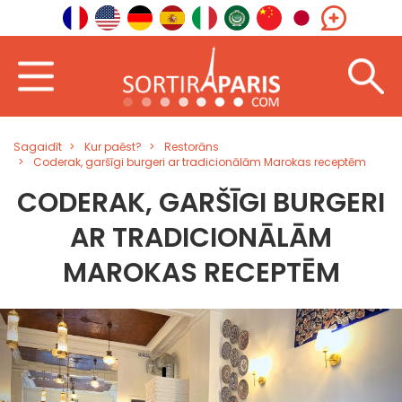
Sagaidīt
Kur paēst?
Restorāns
Coderak, garšīgi burgeri ar tradicionālām Marokas receptēm
CODERAK, GARŠĪGI BURGERI
AR TRADICIONĀLĀM
MAROKAS RECEPTĒM