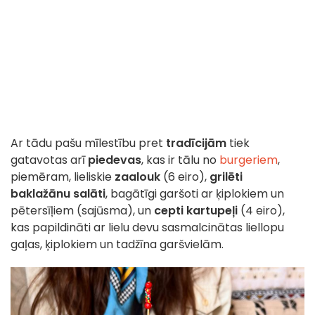
Ar tādu pašu mīlestību pret
tradīcijām
tiek
gatavotas arī
piedevas
, kas ir tālu no
burgeriem
,
piemēram, lieliskie
zaalouk
(6 eiro),
grilēti
baklažānu salāti
, bagātīgi garšoti ar ķiplokiem un
pētersīļiem (sajūsma), un
cepti kartupeļi
(4 eiro),
kas papildināti ar lielu devu sasmalcinātas liellopu
gaļas, ķiplokiem un tadžīna garšvielām.