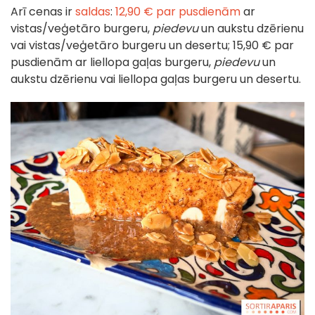
Arī cenas ir
saldas
:
12,90 € par pusdienām
ar
vistas/veģetāro burgeru,
piedevu
un aukstu dzērienu
vai vistas/veģetāro burgeru un desertu; 15,90 € par
pusdienām ar liellopa gaļas burgeru,
piedevu
un
aukstu dzērienu vai liellopa gaļas burgeru un desertu.