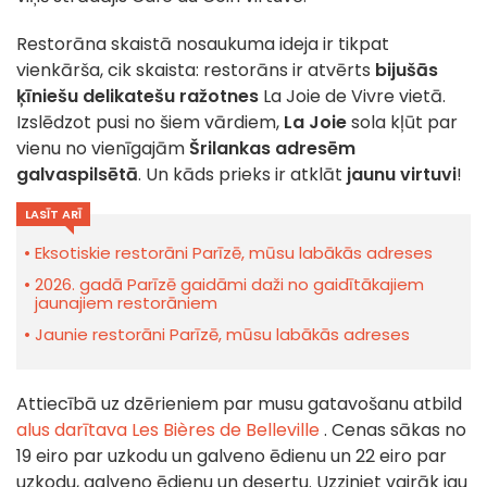
Restorāna skaistā nosaukuma ideja ir tikpat
vienkārša, cik skaista: restorāns ir atvērts
bijušās
ķīniešu delikatešu ražotnes
La Joie de Vivre vietā.
Izslēdzot pusi no šiem vārdiem,
La Joie
sola kļūt par
vienu no vienīgajām
Šrilankas adresēm
galvaspilsētā
. Un kāds prieks ir atklāt
jaunu virtuvi
!
LASĪT ARĪ
Eksotiskie restorāni Parīzē, mūsu labākās adreses
2026. gadā Parīzē gaidāmi daži no gaidītākajiem
jaunajiem restorāniem
Jaunie restorāni Parīzē, mūsu labākās adreses
Attiecībā uz dzērieniem par musu gatavošanu atbild
alus darītava Les Bières de Belleville
. Cenas sākas no
19 eiro par uzkodu un galveno ēdienu un 22 eiro par
uzkodu, galveno ēdienu un desertu. Uzziniet vairāk jau