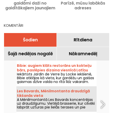
gaidāmi daži no
Parīzē, mūsu labākās
gaidītākajiem jaunajiem
adreses
restorāniem
KOMENTĀRI
Šodien
Rītdiena
Šajā nedēļas nogalē
Nākamnedēļ
Bibie: augiem klāts restorāns un kokteiļu
bārs, paslēpies dizaina viesnīcā Latīņu
Iekārtots Jardin de Verre by Locke iekšienē,
kvartālā
Bibie atklājas kā vieta, kur gardēžu un gaišas
gaismas dzīve valda no rīta līdz vakaram.
Starp gaismas pilno restorānu un skaistu
zaļu terasi šī adrese piedāvā hibrīdisku
Les Bavards, Ménilmontanta draudzīgā
patvērumu netālu no Lutēcas arēnām.
tikšanās vieta
A Ménilmontantā Les Bavards koncentrējas
uz draudzīgumu. Vietējā brasserie, kur cilvēki
labprāt uzturas pie lielās terases un pie
aperitīva, daudz vairāk nekā pie tās bistrot