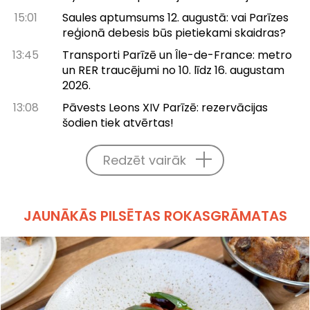
15:01
Saules aptumsums 12. augustā: vai Parīzes
reģionā debesis būs pietiekami skaidras?
13:45
Transporti Parīzē un Île-de-France: metro
un RER traucējumi no 10. līdz 16. augustam
2026.
13:08
Pāvests Leons XIV Parīzē: rezervācijas
šodien tiek atvērtas!
Redzēt vairāk
JAUNĀKĀS PILSĒTAS ROKASGRĀMATAS