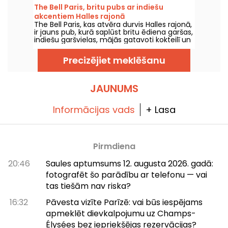
stila virtuves, kas joprojām ir ļoti klasiskā.
The Bell Paris, britu pubs ar indiešu
akcentiem Halles rajonā
The Bell Paris, kas atvēra durvis Halles rajonā,
ir jauns pub, kurā saplūst britu ēdiena garšas,
indiešu garšvielas, mājās gatavoti kokteilī un
amatnieku alus, visu veido Džims Hāmiltons.
Precizējiet meklēšanu
JAUNUMS
Informācijas vads
+ Lasa
Pirmdiena
20:46
Saules aptumsums 12. augusta 2026. gadā:
fotografēt šo parādību ar telefonu — vai
tas tiešām nav riska?
16:32
Pāvesta vizīte Parīzē: vai būs iespējams
apmeklēt dievkalpojumu uz Champs-
Élysées bez iepriekšējas rezervācijas?