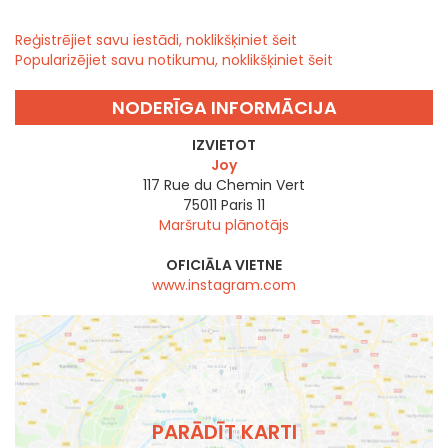
Reģistrējiet savu iestādi, noklikšķiniet šeit
Popularizējiet savu notikumu, noklikšķiniet šeit
NODERĪGA INFORMĀCIJA
IZVIETOT
Joy
117 Rue du Chemin Vert
75011
Paris 11
Maršrutu plānotājs
OFICIĀLA VIETNE
www.instagram.com
PARĀDĪT KARTI