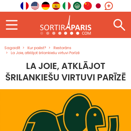
Sagaidīt
Kur paēst?
Restorāns
La Joie, atklājot šrilankiešu virtuvi Parīzē
LA JOIE, ATKLĀJOT
ŠRILANKIEŠU VIRTUVI PARĪZĒ