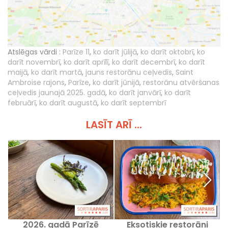
Atslēgas vārdi :
Parīze 11
,
ko darīt jūlijā
,
ko darīt oktobrī
,
ko
darīt novembrī
,
ko darīt aprīlī
,
ko darīt decembrī
,
ko darīt
maijā
,
ko darīt martā
,
jauns restorānu ceļvedis
,
Saint
Ambroise rajons
,
Parīze
,
ko darīt jūnijā
,
restorānu atvēršanas
ceļvedis jaunajā 2025. gadā
,
ko darīt janvārī
,
ko darīt
februārī
,
ko darīt augustā
,
ko darīt septembrī
LASĪT ARĪ ...
2026. gadā Parīzē
Eksotiskie restorāni