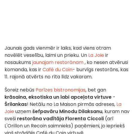
Jaunais gads vienmēr ir laiks, kad viens otram
novēlēt veselību, laimi un prieku. Un
La Joie
ir
nosaukums
jaunajam restorānam
, ko nesen atvērusi
komanda, kas ir
Café du Coin
- burvīgs restorāns, kas
11. rajonā atvērts no rīta līdz vakaram.
Šoreiz nebūs
Parīzes bistronomijas
, bet gan
krāsaina, eksotiska un labi apceļota virtuve
-
Šrilankas
! Netālu no La Maison pirmās adreses,
La
Joie
uzņem
šefpavāru Minodu Dilaksanu
, kuram nav
sveši
restorāna vadītāja Florenta Ciccoli
(arī
L'Orillon un Recoin saimnieks) paņēmieni, jo iepriekš
viņš strādājis Café du Coin virtuvē.