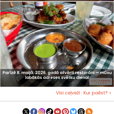
Parīzē 8. maijā, 2026. gadā atvērti restorāni — mūsu
labākās adreses svētku dienai
Visi ceļveži : Kur paēst? >