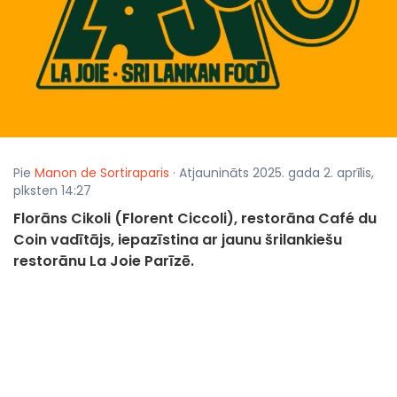
Pie
Manon de Sortiraparis
· Atjaunināts 2025. gada 2. aprīlis,
plksten 14:27
Florāns Cikoli (Florent Ciccoli), restorāna Café du
Coin vadītājs, iepazīstina ar jaunu šrilankiešu
restorānu La Joie Parīzē.