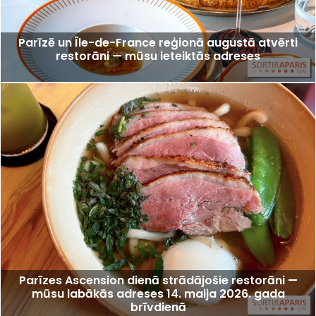
Parīzē un Île-de-France reģionā augustā atvērti
restorāni — mūsu ieteiktās adreses
Parīzes Ascension dienā strādājošie restorāni —
mūsu labākās adreses 14. maija 2026. gada
brīvdienā