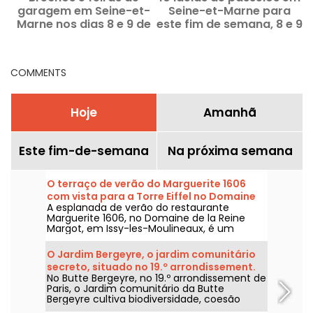
garagem em Seine-et-
Seine-et-Marne para
Marne nos dias 8 e 9 de
este fim de semana, 8 e 9
agosto de 2026 - 77
de agosto de 2026 (77)
COMMENTS
Hoje
Amanhã
Este fim-de-semana
Na próxima semana
O terraço de verão do Marguerite 1606
com vista para a Torre Eiffel no Domaine
A esplanada de verão do restaurante
de la Reine Margot
Marguerite 1606, no Domaine de la Reine
Margot, em Issy-les-Moulineaux, é um
refúgio de paz nos arredores de Paris. Com
uma vista desimpedida para a Torre Eiffel,
O Jardim Bergeyre, o jardim comunitário
poderá saborear uma cozinha bistronómica
secreto, situado no 19.º arrondissement.
inspirada nos produtos do pomar e da horta,
No Butte Bergeyre, no 19.º arrondissement de
num ambiente de requinte que convida a
Paris, o Jardim comunitário da Butte
relaxar.
Bergeyre cultiva biodiversidade, coesão
social, plantas aromáticas e visitas