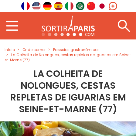
Início
Onde comer
Passeios gastronómicos
La Colheita de Nolongues, cestas repletas de iguarias em Seine-
et-Marne (77)
LA COLHEITA DE
NOLONGUES, CESTAS
REPLETAS DE IGUARIAS EM
SEINE-ET-MARNE (77)