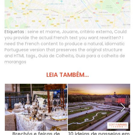
Etiquetas :
seine et marne
,
Jouarre
,
critério externo
,
Could
you provide the actual French text you want rewritten? I
need the French content to produce a natural, idiomatic
Portuguese version that preserves the original structure
and HTML tags.
,
Guia de Colheita
,
Guia para a colheita de
morangos
LEIA TAMBÉM...
Brechós e feiras de
10 ideias de passeios em