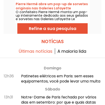
temáticas, com uma bela vista para
Pierre Hermé abre um pop-up de sorvetes
Montmartre.
originais nas Galeries Lafayette
O confeiteiro Pierre Hermé monta um pop-
up inteiramente dedicado aos seus gelados
e sorvetes nas Galeries Lafayette Le
Gourmet, no 9º arrondissement de Paris, de
2 de julho a 2 de setembro de 2026. Fomos
Refine a sua pesquisa
experimentar as suas brioche geladas
inéditas, cornetes com leite vegetal e as
bolas de gelado com sabores irresistíveis.
NOTÍCIAS
Últimas notícias
A maioria lida
Domingo
12h36
Patinetes elétricos em Paris: sem esses
equipamentos, você pode levar uma multa
Sábado
13h31
Notre-Dame de Paris fechada por vários
dias em setembro: por que e quais datas