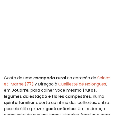
Gosta de uma
escapada rural
no coração de
Seine-
et-Marne (77)
? Direção à
Cueillette de Nolongues
,
em
Jouarre
, para colher você mesmo
frutos,
legumes da estação e flores campestres
, numa
quinta familiar
aberta ao ritmo das colheitas, entre
passeio útil e prazer
gastronômico
. Um endereço
como este de que gostamos, simples, familiar e bem