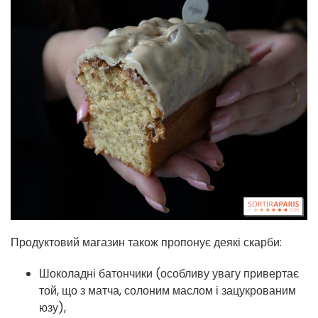
Продуктовий магазин також пропонує деякі скарби:
Шоколадні батончики (особливу увагу привертає
той, що з матча, солоним маслом і зацукрованим
юзу),