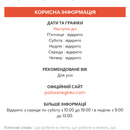
КОРИСНА ІНФОРМАЦІЯ
ДАТИ ТА ГРАФІКИ
Наступні дні
П’ятниця :
відкрито
Субота :
відкрито
Неділя :
відкрито
Середа :
відкрито
Четвер :
відкрито
РЕКОМЕНДОВАНЕ ВІК
Для усіх
ОФІЦІЙНИЙ САЙТ
patisserieginko.com
БІЛЬШЕ ІНФОРМАЦІЇ
Відкрито з середи по суботу з 10:00 до 19:00 і в неділю з 9:00
до 13:00.
Ключові слова :
що робити в липні
,
що робити в жовтні
,
що