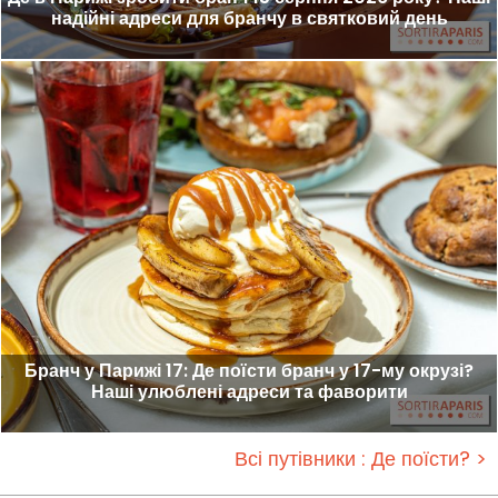
надійні адреси для бранчу в святковий день
Бранч у Парижі 17: Де поїсти бранч у 17-му окрузі?
Наші улюблені адреси та фаворити
Всі путівники : Де поїсти? >