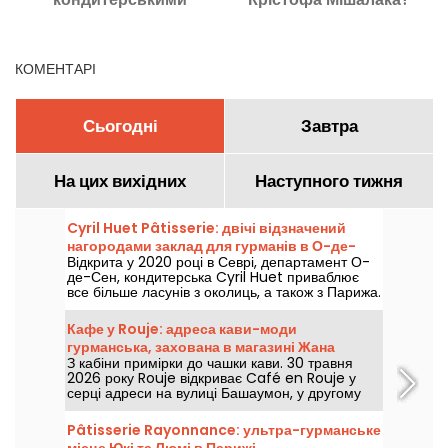
виробами в Парижі, наші
найкращі адреси
КОМЕНТАРІ
Сьогодні
Завтра
На цих вихідних
Наступного тижня
Cyril Huet Pâtisserie: двічі відзначений
нагородами заклад для гурманів в О-де-
Відкрита у 2020 році в Севрі, департамент О-
Сен
де-Сен, кондитерська Cyril Huet приваблює
все більше ласунів з околиць, а також з Парижа.
Варто зазначити, що цей гастрономічний
заклад отримав дві нагороди лише за три
Кафе у Rouje: адреса кави-моди
місяці!
гурманська, захована в магазині Жана
З кабіни примірки до чашки кави. 30 травня
Дамаса у Парижі
2026 року Rouje відкриває Café en Rouje у
серці адреси на вулиці Башаумон, у другому
окрузі Парижа. Від примірочних до прилавку,
від помади до глибокого чорного, Жан Дамас
Pâtisserie Rayonnance: ультра-гурманське
підписує нову зустріч, де мода смакують так