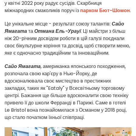
у квітні 2022 року радує сусідів. Скарбниця
міжнародних смаколиків поруч із
парком Бют-Шомон
.
Це унікальне місце - результат союзу талантів:
Сайо
Ямагата
та
Отмана Ель-Урауї
. Ці майстри з більш
ніж 20-річним досвідом роботи в цій галузі поєднали
своє бікультурне коріння та досвід, щоб створити меню,
яке є одночасно традиційним та інноваційним.
Сайо Ямагата
, американка японського походження,
розпочала свою кар'єру в Нью-Йорку, де
вдосконалювала своє мистецтво в престижних
закладах, таких як "Eataly" у Всесвітньому торговому
центрі. Бажання ще більше вдосконалити свою техніку
привело її до школи Ферранді в Парижі. Саме в готелі
Le Bristol вона познайомилася з Османом у 2018 році,
що стало початком їхньої співпраці.