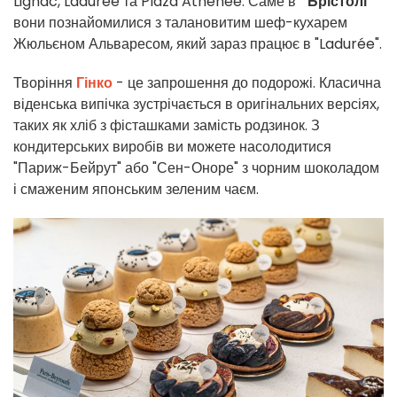
Lignac, Ladurée та Plaza Athénée. Саме в "
Брістолі
"
вони познайомилися з талановитим шеф-кухарем
Жюльєном Альваресом, який зараз працює в "Ladurée".
Творіння
Гінко
- це запрошення до подорожі. Класична
віденська випічка зустрічається в оригінальних версіях,
таких як хліб з фісташками замість родзинок. З
кондитерських виробів ви можете насолодитися
"Париж-Бейрут" або "Сен-Оноре" з чорним шоколадом
і смаженим японським зеленим чаєм.