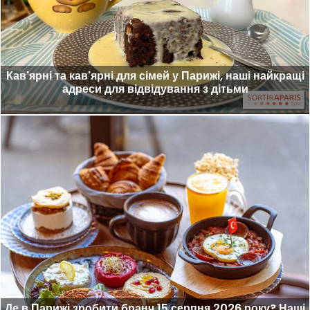
Кав'ярні та кав'ярні для сімей у Парижі, наші найкращі
адреси для відвідування з дітьми
Де в Парижі зробити бранч 15 серпня 2026 року? Наші