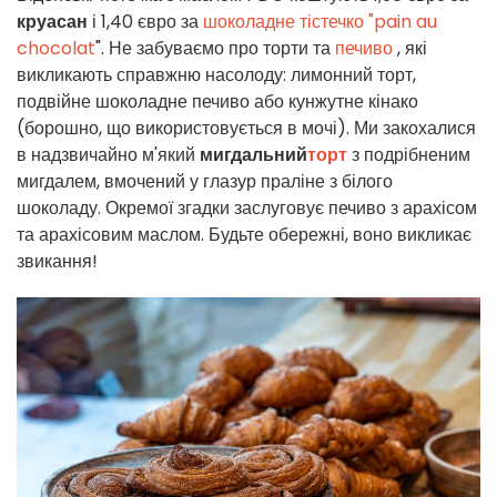
круасан
і 1,40 євро за
шоколадне тістечко "pain au
chocolat
". Не забуваємо про торти та
печиво
, які
викликають справжню насолоду: лимонний торт,
подвійне шоколадне печиво або кунжутне кінако
(борошно, що використовується в мочі). Ми закохалися
в надзвичайно м'який
мигдальний
торт
з подрібненим
мигдалем, вмочений у глазур праліне з білого
шоколаду. Окремої згадки заслуговує печиво з арахісом
та арахісовим маслом. Будьте обережні, воно викликає
звикання!