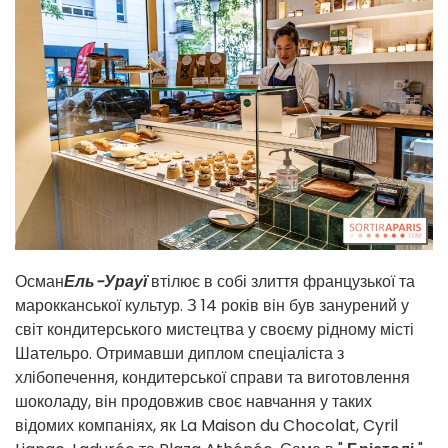
Осман
Ель-Урауї
втілює в собі злиття французької та
марокканської культур. З 14 років він був занурений у
світ кондитерського мистецтва у своєму рідному місті
Шательро. Отримавши диплом спеціаліста з
хлібопечення, кондитерської справи та виготовлення
шоколаду, він продовжив своє навчання у таких
відомих компаніях, як La Maison du Chocolat, Cyril