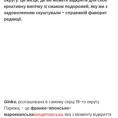
округу. Це місце, де ви можете відкрити для себе
креативну випічку зі смаком подорожей, яку ми з
задоволенням скуштували - справжній фаворит
редакції.
Ginko
, розташована в самому серці 19-го округу
Парижа, - це
франко-японсько-
марокканська
кондитерська
, яка з моменту відкриття