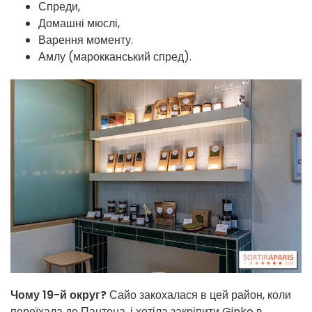
Спреди,
Домашні мюслі,
Варення моменту.
Амлу (марокканський спред).
Чому 19-й округ?
Сайо закохалася в цей район, коли
переїхала до Пантена, і хотіла закріпити Ginko в