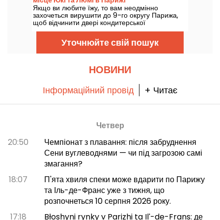
місце Юкі та Люмі в Парижі
само, як її носять.
Якщо ви любите їжу, то вам неодмінно
захочеться вирушити до 9-го округу Парижа,
щоб відчинити двері кондитерської
Rayonnance, найпершої паризької адреси від
Юкі Хаято та Лумі Хачія.
Уточнюйте свій пошук
НОВИНИ
Інформаційний провід
+ Читає
Четвер
20:50
Чемпіонат з плавання: після забруднення
Сени вуглеводнями — чи під загрозою самі
змагання?
18:07
П'ята хвиля спеки може вдарити по Парижу
та Іль-де-Франс уже з тижня, що
розпочнеться 10 серпня 2026 року.
17:18
Błoshyni rynky v Parizhi ta Ilʹ-de-Frans: де