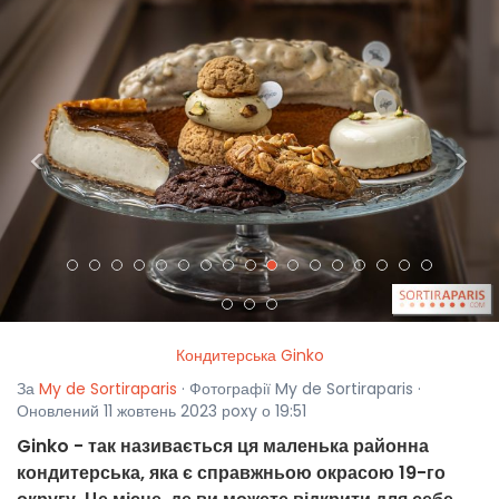
<
>
Кондитерська Ginko
За
My de Sortiraparis
· Фотографії My de Sortiraparis ·
Оновлений 11 жовтень 2023 рoxy о 19:51
Ginko - так називається ця маленька районна
кондитерська, яка є справжньою окрасою 19-го