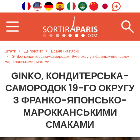
Вітати
Де поїсти?
Бранч і кав’ярні
Ginko, кондитерська-самородок 19-го округу з франко-японсько-
марокканськими смаками
GINKO, КОНДИТЕРСЬКА-
САМОРОДОК 19-ГО ОКРУГУ
З ФРАНКО-ЯПОНСЬКО-
МАРОККАНСЬКИМИ
СМАКАМИ