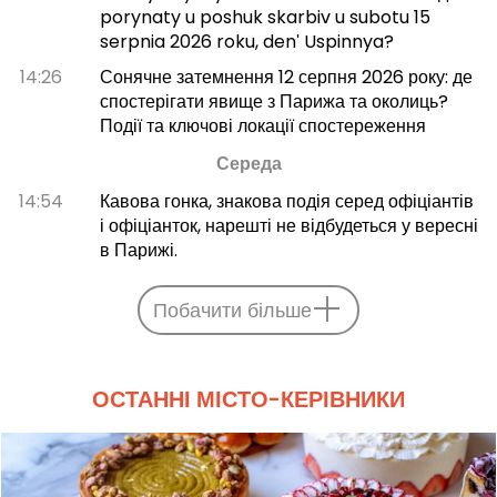
porynaty u poshuk skarbiv u subotu 15
serpnia 2026 roku, denʹ Uspinnya?
14:26
Сонячне затемнення 12 серпня 2026 року: де
спостерігати явище з Парижа та околиць?
Події та ключові локації спостереження
Середа
14:54
Кавова гонка, знакова подія серед офіціантів
і офіціанток, нарешті не відбудеться у вересні
в Парижі.
Побачити більше
ОСТАННІ МІСТО-КЕРІВНИКИ