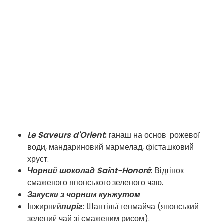
Le Saveurs d'Orient
:
ганаш на основі рожевої
води, мандариновий мармелад, фісташковий
хруст.
Чорний шоколад Saint-Honoré
: Відтінок
смаженого японського зеленого чаю.
Закуски з чорним кунжутом
Інжирний
пиріг
: Шантільї генмайча (японський
зелений чай зі смаженим рисом).