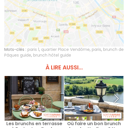
Mots-clés :
paris 1
,
quartier Place Vendôme
,
paris
,
brunch de
Pâques guide
,
brunch hôtel guide
À LIRE AUSSI...
Les brunchs en terrasse
Où faire un bon brunch
M