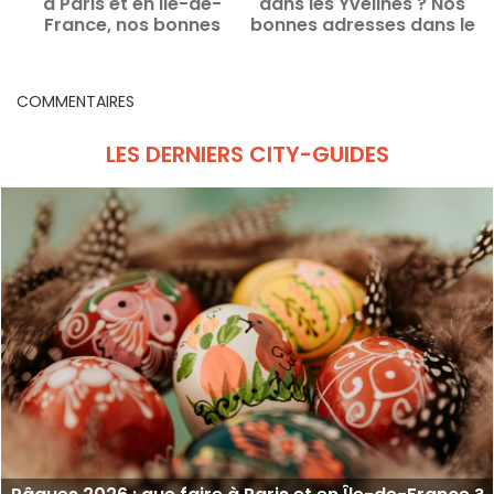
à Paris et en Ile-de-
dans les Yvelines ? Nos
r
France, nos bonnes
bonnes adresses dans le
adresses
78
COMMENTAIRES
LES DERNIERS CITY-GUIDES