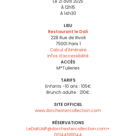
Le 21 avril 2025
À 12h15
À 14h30
LIEU
Restaurant le Dali
228 Rue de Rivoli
75001
Paris 1
Calcul d'itinéraire
Infos d’accessibilité
ACCÈS
M°Tuileries
TARIFS
Enfants -10 ans : 105€
Brunch adulte : 210€
SITE OFFICIEL
www.dorchestercollection.com
RÉSERVATIONS
LeDali.LMP@dorchestercollection.com+
00144581044