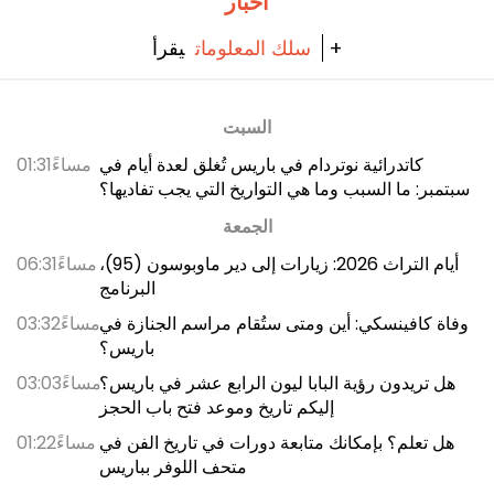
أخبار
يقرأ +
سلك المعلومات
السبت
كاتدرائية نوتردام في باريس تُغلق لعدة أيام في
01:31مساءً
سبتمبر: ما السبب وما هي التواريخ التي يجب تفاديها؟
الجمعة
أيام التراث 2026: زيارات إلى دير ماوبوسون (95)،
06:31مساءً
البرنامج
وفاة كافينسكي: أين ومتى ستُقام مراسم الجنازة في
03:32مساءً
باريس؟
هل تريدون رؤية البابا ليون الرابع عشر في باريس؟
03:03مساءً
إليكم تاريخ وموعد فتح باب الحجز
هل تعلم؟ بإمكانك متابعة دورات في تاريخ الفن في
01:22مساءً
متحف اللوفر بباريس