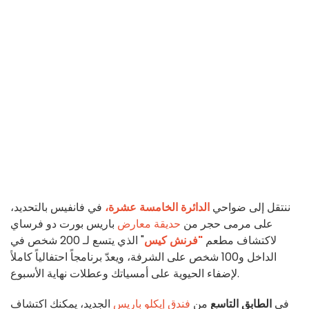
ننتقل إلى ضواحي
الدائرة الخامسة عشرة،
في فانفيس بالتحديد،
على مرمى حجر من
حديقة معارض
باريس بورت دو فرساي
لاكتشاف مطعم
"فرنش كيس
" الذي يتسع لـ 200 شخص في
الداخل و100 شخص على الشرفة، ويعدّ برنامجاً احتفالياً كاملاً
لإضفاء الحيوية على أمسياتك وعطلات نهاية الأسبوع.
في
الطابق التاسع
من
فندق إيكلو باريس
الجديد، يمكنك اكتشاف