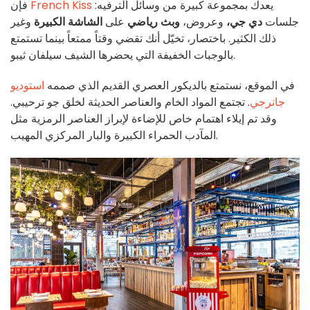
يعدك بمجموعة كبيرة من وسائل الترفيه:
French Kiss
فإن
جلسات
دي جي،
وعروض،
وبث رياضي
على
الشاشة الكبيرة
وغير
ذلك الكثير. باختصار، تخيّل أنك تقضي وقتاً ممتعاً بينما تستمتع
بالوجبات الخفيفة التي يحضرها الشيف سيلفان ثيبو.
في الموقع، نستمتع بالديكور العصري القديم الذي صممه
استوديو
جانرجي
. تجتمع المواد الخام والعناصر الحديثة لخلق جو ترحيبي.
وقد تم إيلاء اهتمام خاص للإضاءة لإبراز العناصر الرمزية مثل
المآدب الحمراء الكبيرة والبار المركزي المهيب.