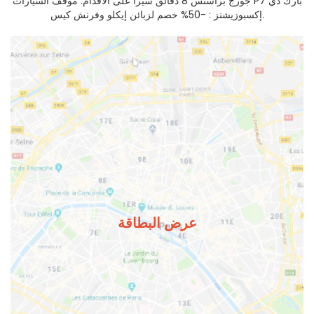
جورج براسنس 8 دقائق سيراً على الأقدام. موقف السيارات P7 بارك دي
إكسبوزيشنز : -50% خصم لزبائن إيكلو وفرنش كيس.
عرض البطاقة