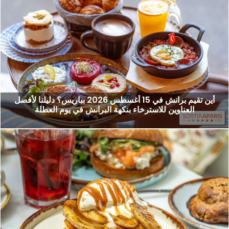
أين تقيم برانش في 15 أغسطس 2026 بباريس؟ دليلنا لأفضل
العناوين للاسترخاء بنكهة البرانش في يوم العطلة