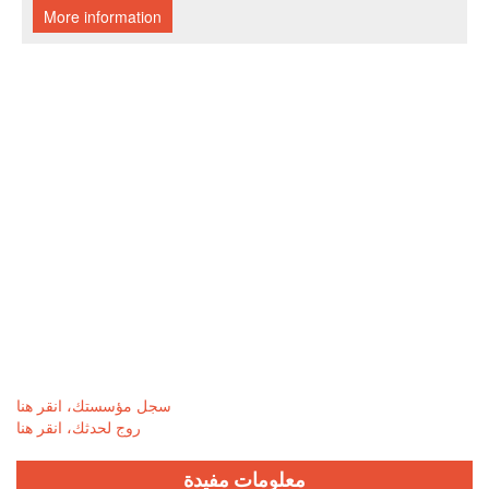
سجل مؤسستك، انقر هنا
روج لحدثك، انقر هنا
معلومات مفيدة