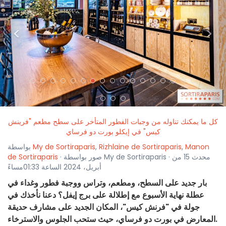
<
>
كل ما يمكنك تناوله من وجبات الفطور المتأخر على سطح مطعم "فرينش
كيس" في إيكلو بورت دو فرساي
Manon
,
Rizhlaine de Sortiraparis
,
My de Sortiraparis
بواسطة
· صور بواسطة My de Sortiraparis · محدث 15 من
de Sortiraparis
أبريل، 2024 الساعة 01:33مساءً
بار جديد على السطح، ومطعم، وتراس ووجبة فطور وغداء في
عطلة نهاية الأسبوع مع إطلالة على برج إيفل؟ دعنا نأخذك في
جولة في "فرنش كيس"، المكان الجديد على مشارف حديقة
المعارض في بورت دو فرساي، حيث ستحب الجلوس والاسترخاء.