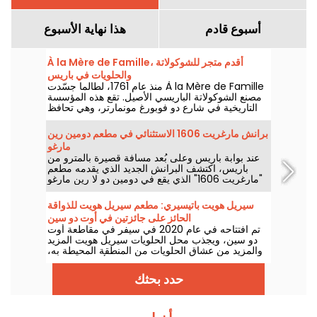
أسبوع قادم
هذا نهاية الأسبوع
À la Mère de Famille، أقدم متجر للشوكولاتة
والحلويات في باريس
منذ عام 1761، لطالما جسّدت À la Mère de Famille
مصنع الشوكولاتة الباريسي الأصيل. تقع هذه المؤسسة
التاريخية في شارع دو فوبورغ مونمارتر، وهي تحافظ
على حلويات العام الماضي بشغف وحرفية عالية.
برانش مارغريت 1606 الاستثنائي في مطعم دومين رين
مارغو
عند بوابة باريس وعلى بُعد مسافة قصيرة بالمترو من
باريس، اكتشف البرانش الجديد الذي يقدمه مطعم
"مارغريت 1606" الذي يقع في دومين دو لا رين مارغو
التاريخي. إنه مكان استثنائي للاستمتاع بفاصل ساحر
وأطباق مُعدّة بإتقان، لقد أحببنا هذا المطعم.
سيريل هويت باتيسيري: مطعم سيريل هويت للذواقة
الحائز على جائزتين في أوت دو سين
تم افتتاحه في عام 2020 في سيفر في مقاطعة أوت
دو سين، ويجذب محل الحلويات سيريل هويت المزيد
والمزيد من عشاق الحلويات من المنطقة المحيطة به،
وكذلك من باريس. وتجدر الإشارة إلى أن هذا المطعم
قد فاز بجائزتين في غضون ثلاثة أشهر فقط!
حدد بحثك