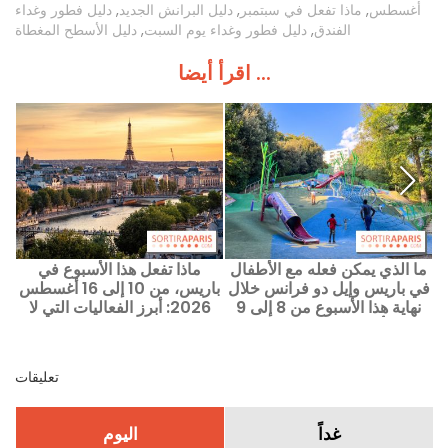
أغسطس
,
ماذا تفعل في سبتمبر
,
دليل البرانش الجديد
,
دليل فطور وغداء
الفندق
,
دليل فطور وغداء يوم السبت
,
دليل الأسطح المغطاة
اقرأ أيضا ...
 نهاية أسبوع 8
ما الذي يمكن فعله مع الأطفال
ماذا تفعل هذا الأسبوع في
طقة
في باريس وإيل دو فرانس خلال
باريس، من 10 إلى 16 أغسطس
نهاية هذا الأسبوع من 8 إلى 9
2026: أبرز الفعاليات التي لا
أغسطس 2026؟
تفوت
تعليقات
غداً
اليوم