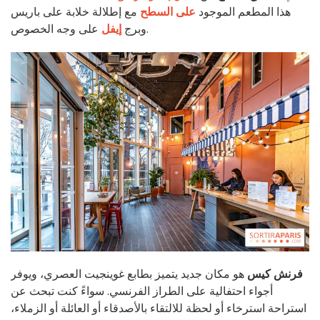
هذا المطعم الموجود
على السطح
مع إطلالة خلابة على باريس
على وجه الخصوص.
وبرج
إيفل
فرنش كيس
هو مكان جديد يتميز بطابع غوينجيت العصري، ويوفر
أجواء احتفالية على الطراز الفرنسي. سواءً كنت تبحث عن
استراحة استرخاء أو لحظة للالتقاء بالأصدقاء أو العائلة أو الزملاء،