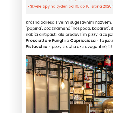
Skvělé tipy na týden od 10. do 16. srpna 2026 
Krásná adresa s velmi sugestivním názvem..
"popina", což znamená "hospoda, kabaret", 
nabízí antipasti, ale především pizzy, a že ji
Prosciutto e Funghi
a
Capricciosa
- to jsou
Pistacchio
- pizzy trochu extravagantnější!