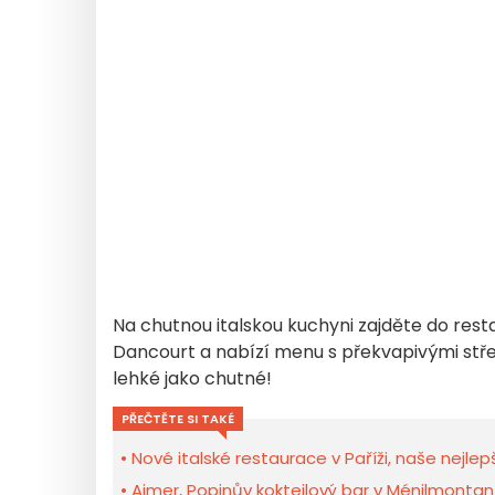
Na chutnou italskou kuchyni zajděte do res
Dancourt a nabízí menu s překvapivými st
lehké jako chutné!
PŘEČTĚTE SI TAKÉ
Nové italské restaurace v Paříži, naše nejlep
Aimer, Popinův koktejlový bar v Ménilmontan