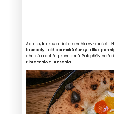
Adresa, kterou redakce mohla vyzkoušet... N
bresaoly
, talíř
parmské šunky
a
lilek parm
chutná a dobře provedená. Pak přišly na řad
Pistacchio
a
Bresaola
.