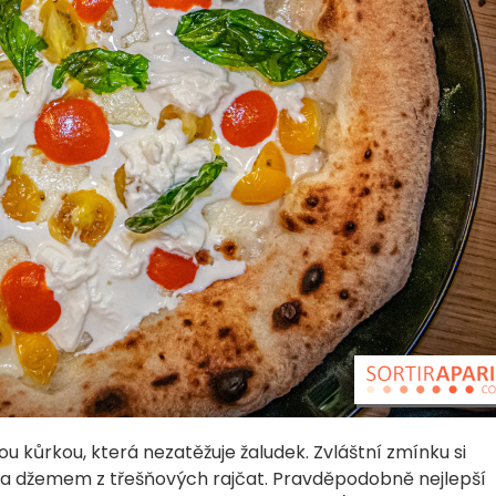
kou kůrkou, která nezatěžuje žaludek. Zvláštní zmínku si
a džemem z třešňových rajčat. Pravděpodobně nejlepší