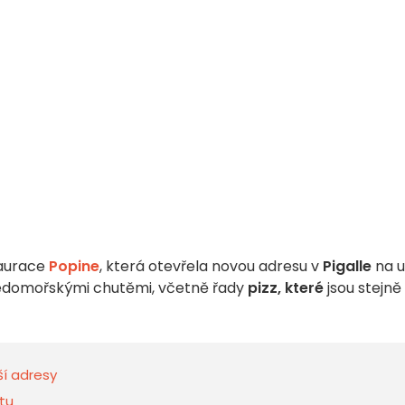
taurace
Popine
, která otevřela novou adresu v
Pigalle
na ul
ředomořskými chutěmi, včetně řady
pizz, které
jsou stejně
ší adresy
tu