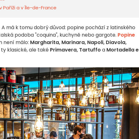
v Paříži a v Île-de-France
. A má k tomu dobrý důvod: popine pochází z latinského
italská podoba "coquina", kuchyně nebo gargote.
Popine
ch není málo:
Margharita, Marinara, Napoli, Diavola,
 ty klasické, ale také
Primavera, Tartuffo
a
Mortadella e