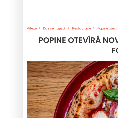
Vítejte
Kde se najíst?
Restaurace
Popine oteví
POPINE OTEVÍRÁ NOV
F