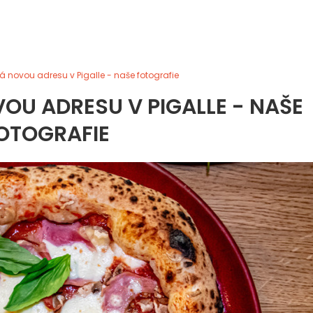
rá novou adresu v Pigalle - naše fotografie
OU ADRESU V PIGALLE - NAŠE
OTOGRAFIE