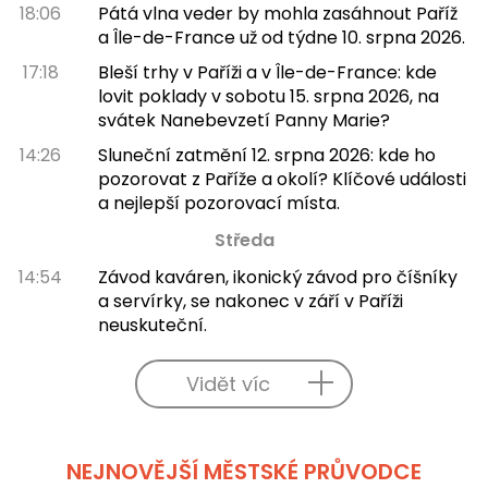
18:06
Pátá vlna veder by mohla zasáhnout Paříž
a Île-de-France už od týdne 10. srpna 2026.
17:18
Bleší trhy v Paříži a v Île-de-France: kde
lovit poklady v sobotu 15. srpna 2026, na
svátek Nanebevzetí Panny Marie?
14:26
Sluneční zatmění 12. srpna 2026: kde ho
pozorovat z Paříže a okolí? Klíčové události
a nejlepší pozorovací místa.
Středa
14:54
Závod kaváren, ikonický závod pro číšníky
a servírky, se nakonec v září v Paříži
neuskuteční.
Vidět víc
NEJNOVĚJŠÍ MĚSTSKÉ PRŮVODCE