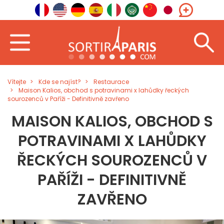
Vítejte
Kde se najíst?
Restaurace
Maison Kalios, obchod s potravinami x lahůdky řeckých
sourozenců v Paříži - Definitivně zavřeno
MAISON KALIOS, OBCHOD S
POTRAVINAMI X LAHŮDKY
ŘECKÝCH SOUROZENCŮ V
PAŘÍŽI - DEFINITIVNĚ
ZAVŘENO