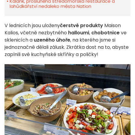
Kalank, prosluněná středomořská restaurace a
lahůdkářství nedaleko města Nation
V lednicích jsou uloženy
čerstvé produkty
Maison
Kalios, včetně nezbytného
halloumi
,
chobotnice
ve
sklenicích a
uzeného úhoře
, na kterého jsme si
jednoznačně dělali zálusk. Zkrátka dost na to, abyste
zaplnili své kuchyňské skříňky a poličky!