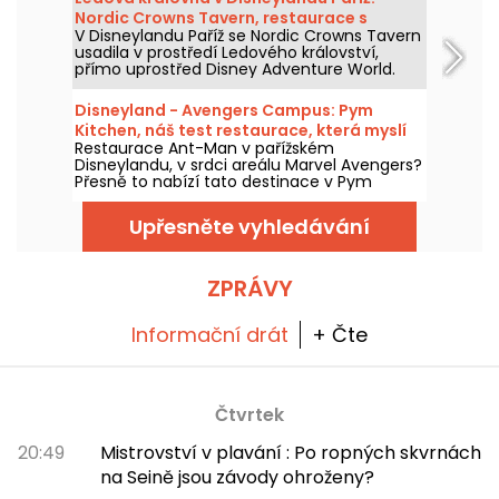
Nordic Crowns Tavern, restaurace s
V Disneylandu Paříž se Nordic Crowns Tavern
autentickými severskými specialitami
usadila v prostředí Ledového království,
přímo uprostřed Disney Adventure World.
Tento nový restaurant, laděný do
skandinávského stylu, nabízí návštěvníkům
Disneyland - Avengers Campus: Pym
pokračování zážitku z Arendelle
Kitchen, náš test restaurace, která myslí
prostřednictvím atmosféry, dekorací a
Restaurace Ant-Man v pařížském
ve velkém i v malém
speciální nabídky jídel připravené právě pro
Disneylandu, v srdci areálu Marvel Avengers?
tuto část parku. Vyzkoušeli jsme a máme
Přesně to nabízí tato destinace v Pym
vám co povědět!
Kitchen, novém bufetu "all-you-can-eat" s
neúměrně velkými produkty v obřích nebo
Upřesněte vyhledávání
miniaturních verzích. Je to zábavný a hravý
způsob, jak si vychutnat jídlo pro tuto
příležitost, s pohlcujícím zážitkem v jedné z
laboratoří doktora Hanka Pyma. Vyzkoušeli
ZPRÁVY
jsme to a všechno vám o tom povíme!
Informační drát
+ Čte
Čtvrtek
20:49
Mistrovství v plavání : Po ropných skvrnách
na Seině jsou závody ohroženy?