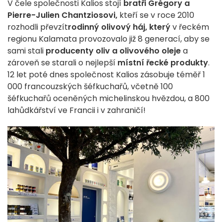
V čele společnosti Kalios stojí
bratři Grégory a
Pierre-Julien Chantziosovi,
kteří se v roce 2010
rozhodli převzít
rodinný olivový háj, který
v řeckém
regionu Kalamata provozovalo již 8 generací, aby se
sami stali
producenty oliv a olivového oleje
a
zároveň se starali o nejlepší
místní řecké produkty
.
12 let poté dnes společnost Kalios zásobuje téměř 1
000 francouzských šéfkuchařů, včetně 100
šéfkuchařů oceněných michelinskou hvězdou, a 800
lahůdkářství ve Francii i v zahraničí!