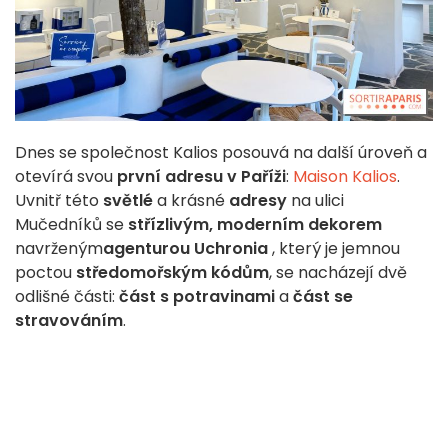
Dnes se společnost Kalios posouvá na další úroveň a
otevírá svou
první adresu v Paříži
:
Maison Kalios
.
Uvnitř této
světlé
a krásné
adresy
na ulici
Mučedníků se
střízlivým, moderním dekorem
navrženým
agenturou Uchronia
, který je jemnou
poctou
středomořským kódům
, se nacházejí dvě
odlišné části:
část s potravinami
a
část se
stravováním
.