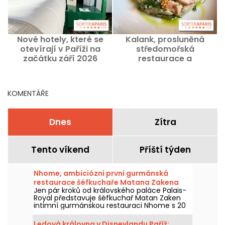
Nové hotely, které se
Kalank, prosluněná
otevírají v Paříži na
středomořská
začátku září 2026
restaurace a
lahůdkářství nedaleko
města Nation
KOMENTÁŘE
Dnes
Zítra
Tento víkend
Příští týden
Nhome, ambiciózní první gurmánská
restaurace šéfkuchaře Matana Zakena
Jen pár kroků od královského paláce Palais-
Royal představuje šéfkuchař Matan Zaken
intimní gurmánskou restauraci Nhome s 20
místy a jedinečným a ambiciózním
degustačním menu.
Ledová královna v Disneylandu Paříž: