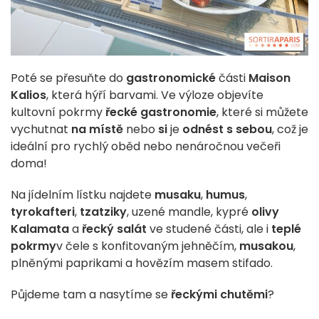
Poté se přesuňte do
gastronomické
části
Maison
Kalios
, která hýří barvami. Ve výloze objevíte
kultovní pokrmy
řecké gastronomie
, které si můžete
vychutnat
na místě
nebo
si
je
odnést s sebou
, což je
ideální pro rychlý oběd nebo nenáročnou večeři
doma!
Na jídelním lístku najdete
musaku
,
humus
,
tyrokafteri
,
tzatziky
, uzené mandle, kypré
olivy
Kalamata
a
řecký salát
ve studené části, ale i
teplé
pokrmy
v čele s konfitovaným jehněčím,
musakou
,
plněnými paprikami a hovězím masem stifado.
Půjdeme tam a nasytíme se
řeckými chutěmi
?