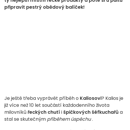
ty nejlepší místní řecké produkty a poté si u pultu
připravit pestrý obědový balíček!
Je ještě třeba vyprávět příběh o
Kaliosovi
? Kalios je
již více než 10 let součástí každodenního života
milovníků
řeckých chutí
i
špičkových šéfkuchařů
a
stal se skutečným
příběhem úspěchu
.