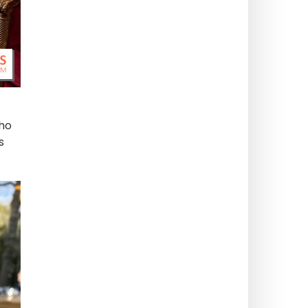
cho
s