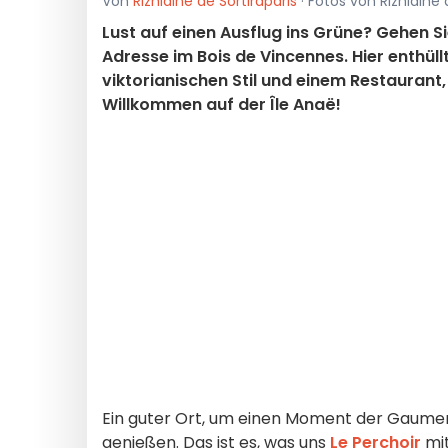
Von
Rizhlaine de Sortiraparis
· Fotos von Rizhlaine 
Lust auf einen Ausflug ins Grüne? Gehen S
Adresse im Bois de Vincennes. Hier enthül
viktorianischen Stil und einem Restauran
Willkommen auf der Île Anaë!
Ein guter Ort, um einen Moment der Gaume
genießen. Das ist es, was uns
Le Perchoir
mi