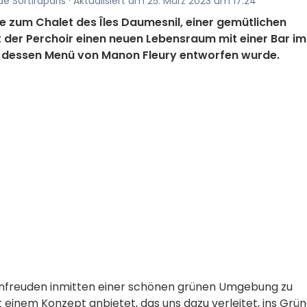
de Sortiraparis · Aktualisiert am 25. März 2023 um 17:24
ie zum Chalet des Îles Daumesnil, einer gemütlichen
lt der Perchoir einen neuen Lebensraum mit einer Bar im
t, dessen Menü von Manon Fleury entworfen wurde.
nfreuden inmitten einer schönen grünen Umgebung zu
t einem Konzept anbietet, das uns dazu verleitet, ins Grün