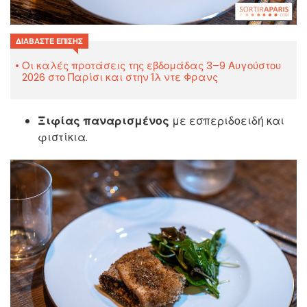
ΔΙΑΒΆΣΤΕ ΕΠΊΣΗΣ
Οι καλές προτάσεις της εβδομάδας 3–9 Αυγούστου
2026 στο Παρίσι και στην Ίλ ντε Φρανς
Ξιφίας παναρισμένος
με εσπεριδοειδή και
φιστίκια.