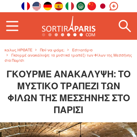
καλως ΗΡΘΑΤΕ
Πού να φάμε;
Εστιατόριο
Γκουρμέ ανακάλυψη: το μυστικό τραπέζι των Φίλων της Μεσσήνης
στο Παρίσι
ΓΚΟΥΡΜΈ ΑΝΑΚΆΛΥΨΗ: ΤΟ
ΜΥΣΤΙΚΌ ΤΡΑΠΈΖΙ ΤΩΝ
ΦΊΛΩΝ ΤΗΣ ΜΕΣΣΉΝΗΣ ΣΤΟ
ΠΑΡΊΣΙ