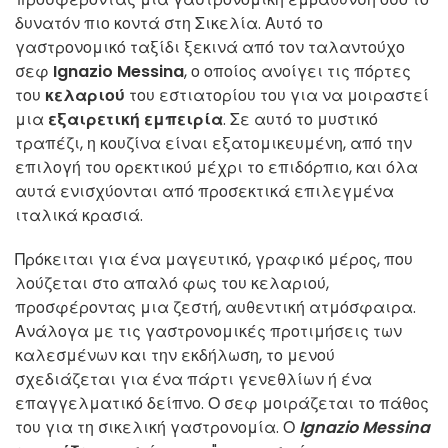
δυνατόν πιο κοντά στη Σικελία. Αυτό το
γαστρονομικό ταξίδι ξεκινά από τον ταλαντούχο
σεφ
Ignazio Messina
, ο οποίος ανοίγει τις πόρτες
του
κελαριού
του εστιατορίου του για να μοιραστεί
μια
εξαιρετική εμπειρία
. Σε αυτό το μυστικό
τραπέζι, η κουζίνα είναι εξατομικευμένη, από την
επιλογή του ορεκτικού μέχρι το επιδόρπιο, και όλα
αυτά ενισχύονται από προσεκτικά επιλεγμένα
ιταλικά κρασιά.
Πρόκειται για ένα μαγευτικό, γραφικό μέρος, που
λούζεται στο απαλό φως του κελαριού,
προσφέροντας μια ζεστή, αυθεντική ατμόσφαιρα.
Ανάλογα με τις γαστρονομικές προτιμήσεις των
καλεσμένων και την εκδήλωση, το μενού
σχεδιάζεται για ένα πάρτι γενεθλίων ή ένα
επαγγελματικό δείπνο. Ο σεφ μοιράζεται το πάθος
του για τη σικελική γαστρονομία. Ο
Ignazio Messina