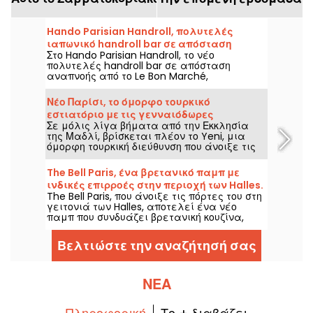
Hando Parisian Handroll, πολυτελές
ιαπωνικό handroll bar σε απόσταση
Στο Hando Parisian Handroll, το νέο
αναπνοής από το Le Bon Marché
πολυτελές handroll bar σε απόσταση
αναπνοής από το Le Bon Marché,
ανακαλύψτε τα handrolls, μια ιαπωνική
λιχουδιά που ήρθε από τις Ηνωμένες
Νέο Παρίσι, το όμορφο τουρκικό
Πολιτείες!
εστιατόριο με τις γενναιόδωρες
Σε μόλις λίγα βήματα από την Εκκλησία
ανατολικές σπεσιαλιτέ, στη γειτονιά
της Μαδλί, βρίσκεται πλέον το Yeni, μια
Μαδελίν
όμορφη τουρκική διεύθυνση που άνοιξε τις
πόρτες της στους λάτρεις αυτής της
κουζίνας γεμάτης ήλιο και γεύση από τα
The Bell Paris, ένα βρετανικό παμπ με
τέλη του 2025. Ένα φιλικό τραπέζι, ιδανικό
ινδικές επιρροές στην περιοχή των Halles.
για ένα ποτό γύρω από τα μεζέ το βράδυ,
The Bell Paris, που άνοιξε τις πόρτες του στη
όπου η εξυπηρέτηση είναι τόσο θερμή όσο
γειτονιά των Halles, αποτελεί ένα νέο
και οι πιάτες.
παμπ που συνδυάζει βρετανική κουζίνα,
ινδικά μπαχαρικά, σπιτικά κοκτέιλ και
χειροποίητες μπύρες σε ένα σκηνικό που
Βελτιώστε την αναζήτησή σας
υπογράφει ο Jim Hamilton.
ΝΈΑ