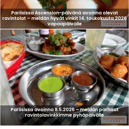
Pariisissa Ascension-päivänä avoinna olevat
ravintolat – meidän hyvät vinkit 14. toukokuuta 2026
vapaapäivälle
Pariisissa avoinna 8.5.2026 – meidän parhaat
ravintolavinkkimme pyhäpäivälle