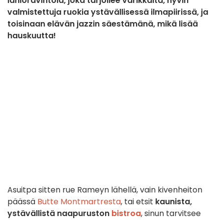
lähiöravintola, joka tarjoilee värikkäitä, hyvin
valmistettuja ruokia ystävällisessä ilmapiirissä, ja
toisinaan elävän jazzin säestämänä, mikä lisää
hauskuutta!
Asuitpa sitten rue Rameyn lähellä, vain kivenheiton
päässä
Butte Montmartresta
, tai etsit
kaunista,
ystävällistä naapuruston
bistroa
, sinun tarvitsee