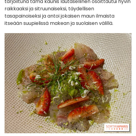
tarjoiltuna tämä kaunis lautasellinen osoittautui hyvin
raikkaaksi ja sitruunaiseksi, täydellisen
tasapainoiseksi ja antoi jokaisen maun ilmaista
itseään suupielissä makean ja suolaisen välillä.