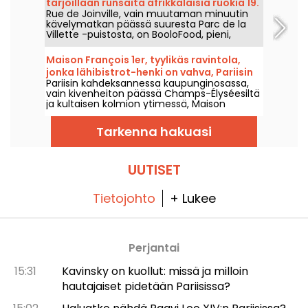
tarjoillaan runsaita afrikkalaisia ruokia 19.
Rue de Joinville, vain muutaman minuutin
kaupunginosassa.
kävelymatkan päässä suuresta Parc de la
Villette -puistosta, on BooloFood, pieni,
ystävällinen lähiöravintola, jossa on runsas
ruokalista, tasapainoinen keittiö ja edulliset
Maison François 1er, tyylikäs ravintola,
hinnat.
jonka lähibistrot-­henki on vahva, Pariisin
Pariisin kahdeksannessa kaupunginosassa,
kultaisen kolmion sydämessä.
vain kivenheiton päässä Champs-Élyséesiltä
ja kultaisen kolmion ytimessä, Maison
François 1er on osoite, jossa eleganssi kohtaa
ystävällisyyden. Paikallisen bistron henkeä
Tarkenna hakuasi
henkivä ravintola, 8e-tyylisesti!”
UUTISET
Tietojohto
+ Lukee
Perjantai
15:31
Kavinsky on kuollut: missä ja milloin
hautajaiset pidetään Pariisissa?