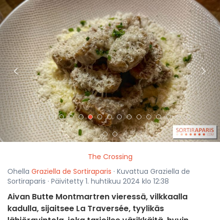
<
>
The Crossing
Ohella
Graziella de Sortiraparis
· Kuvattua Graziella de
Sortiraparis · Päivitetty 1. huhtikuu 2024 klo 12:38
Aivan Butte Montmartren vieressä, vilkkaalla
kadulla, sijaitsee La Traversée, tyylikäs