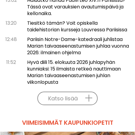
15:02
Haluatko nähdä Paavi Leo XIV:n Pariisissa?
Tässä ovat varauksien avautumispäivä ja
kellonaika.
13:20
Tiesitkö tämän? Voit opiskella
taidehistorian kursseja Louvressa Pariisissa
12:48
Pariisin Notre-Dame-katedraali juhlistaa
Marian taivaaseenastumisen juhlaa vuonna
2026: ilmainen ohjelma
11:52
Hyvä diili 15. elokuuta 2026 juhlapyhän
kunniaksi: 15 ilmaista retkeä nauttimaan
Marian taivaaseenastumisen juhlan
viikonlopusta
Katso lisää
VIIMEISIMMÄT KAUPUNKIOPETIT