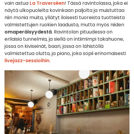
vain astua
La Traverséen
! Tässä ravintolassa, joka ei
näytä ulkopuolelta kovinkaan paljolta ja muistuttaa
niin monia muita, yllätyt iloisesti tuoreista tuotteista
valmistettujen ruokien laadusta, mutta myös niiden
omaperäisyydestä
. Ravintolan pituudessa on
erilaisia tunnelmia, ja siellä on intiimimpi takahuone,
jossa on kiviseinät, baari, jossa on lähistöllä
valmistettua olutta, ja piano, joka sopii erinomaisesti
livejazz-sessioihin
.