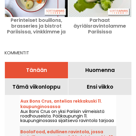
Perinteiset bouillons,
Parhaat
J
brasseries ja bistrot
äyriäisravintolamme
Pariisissa, vinkkimme ja
Pariisissa
hyvät osoitteet.
KOMMENTIT
Tänään
Huomenna
Tämä viikonloppu
Ensi viikko
Aux Bons Crus, antelias rekkakuski 11.
kaupunginosassa
Aux Bons Crus on yksi Pariisin viimeisistä
roadhouseista. Pääkaupungin 11.
kaupunginosassa sijaitseva ravintola tarjoaa
aitoa, lohdullista ja runsasta ranskalaista
ruokaa.
BooloFood, edullinen ravintola, jossa