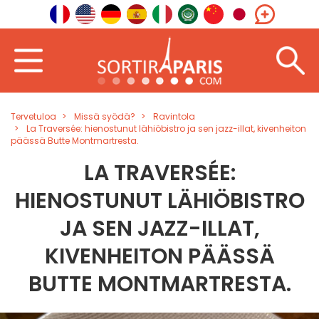
Tervetuloa
Missä syödä?
Ravintola
La Traversée: hienostunut lähiöbistro ja sen jazz-illat, kivenheiton
päässä Butte Montmartresta.
LA TRAVERSÉE:
HIENOSTUNUT LÄHIÖBISTRO
JA SEN JAZZ-ILLAT,
KIVENHEITON PÄÄSSÄ
BUTTE MONTMARTRESTA.