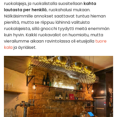
ruokalajeja, ja ruokalistalla suositellaan
kahta
lautasta per henkilö
, ruokahalusi mukaan.
Nälkäisimmille annokset saattavat tuntua hieman
pieniltä, mutta se riippuu lähinnä valituista
ruokalajeista, sillä gnocchi tyydytti meitä enemmän
kuin hyvin. Kaikki ruokavaliot on huomioitu, mutta
vierailumme aikaan ravintolassa oli etusijalla
tuore
kala
ja äyriäiset.