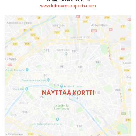
www.latraverseeparis.com
NÄYTTÄÄ KORTTI