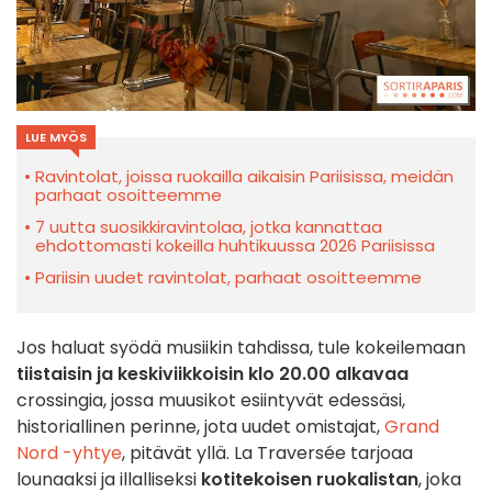
LUE MYÖS
Ravintolat, joissa ruokailla aikaisin Pariisissa, meidän
parhaat osoitteemme
7 uutta suosikkiravintolaa, jotka kannattaa
ehdottomasti kokeilla huhtikuussa 2026 Pariisissa
Pariisin uudet ravintolat, parhaat osoitteemme
Jos haluat syödä musiikin tahdissa, tule kokeilemaan
tiistaisin ja keskiviikkoisin klo 20.00 alkavaa
crossingia, jossa muusikot esiintyvät edessäsi,
historiallinen perinne, jota uudet omistajat,
Grand
Nord -yhtye
, pitävät yllä. La Traversée tarjoaa
lounaaksi ja illalliseksi
kotitekoisen ruokalistan
, joka