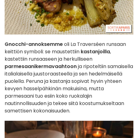
Gnocchi-annoksemme
oli La Traverséen runsaan
keittiön symboli: se maustettiin
kastanjoilla
,
kastettiin runsaaseen ja herkulliseen
parmesaanikermavaahtoon
ja ripoteltiin samaisella
italialaisella juustoraasteella ja sen hedelmäisellä
puolella. Peruna ja kastanja sopivat hyvin yhteen
kevyen hasselpähkinän makuisina, mutta
parmesaani tuo esiin koko ruokalajin
nautinnollisuuden ja tekee siitä koostumukseltaan
samettisen kokonaisuuden.