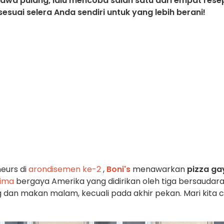
awa pulang, lalu mencoba salah satu dari empat rese
suai selera Anda sendiri untuk yang lebih berani!
neurs di
arondisemen ke-2
,
Boni's
menawarkan
pizza
ga
lima
bergaya Amerika yang didirikan oleh tiga bersaudar
 dan makan malam, kecuali pada akhir pekan. Mari kita c