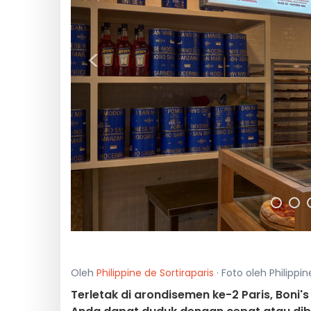
<
Oleh
Philippine de Sortiraparis
· Foto oleh Philippin
Terletak di arondisemen ke-2 Paris, Boni'