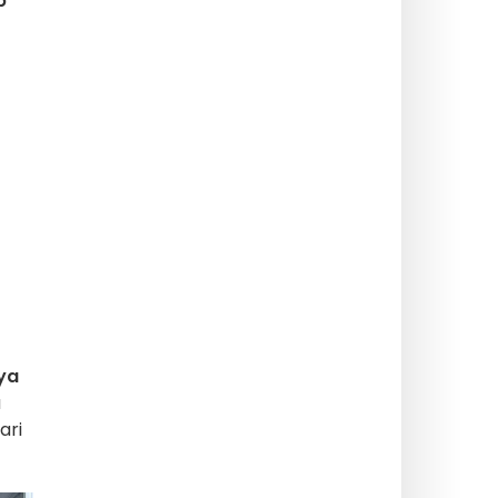
p
ya
a
ari