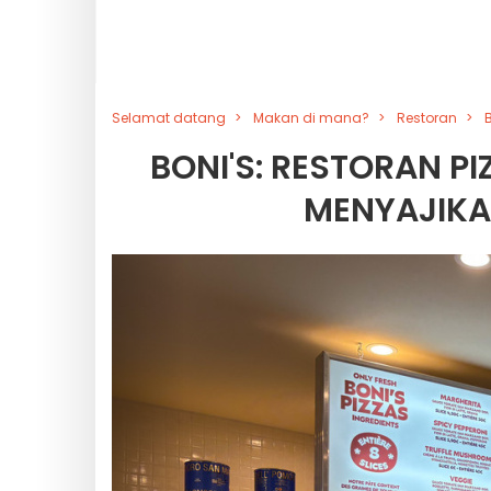
Selamat datang
Makan di mana?
Restoran
BONI'S: RESTORAN P
MENYAJIKA