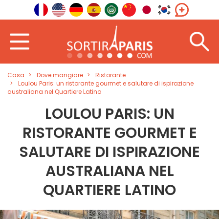
Casa
Dove mangiare
Ristorante
Loulou Paris: un ristorante gourmet e salutare di ispirazione
australiana nel Quartiere Latino
LOULOU PARIS: UN
RISTORANTE GOURMET E
SALUTARE DI ISPIRAZIONE
AUSTRALIANA NEL
QUARTIERE LATINO