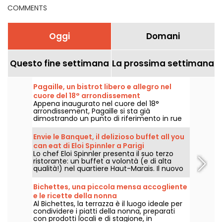
COMMENTS
Oggi
Domani
Questo fine settimana
La prossima settimana
Pagaille, un bistrot libero e allegro nel
cuore del 18° arrondissement
Appena inaugurato nel cuore del 18°
arrondissement, Pagaille si sta già
dimostrando un punto di riferimento in rue
Ramey, con i suoi piatti bistronomici allegri e
liberi.
Envie le Banquet, il delizioso buffet all you
can eat di Eloi Spinnler a Parigi
Lo chef Eloi Spinnler presenta il suo terzo
ristorante: un buffet a volontà (e di alta
qualità!) nel quartiere Haut-Marais. Il nuovo
ristorante, chiamato Envie le Banquet,
unisce buon gusto, prezzi interessanti e
Bichettes, una piccola mensa accogliente
diversità. Qualcosa per tutti i gusti!
e le ricette della nonna
Al Bichettes, la terrazza è il luogo ideale per
condividere i piatti della nonna, preparati
con prodotti locali e di stagione, in