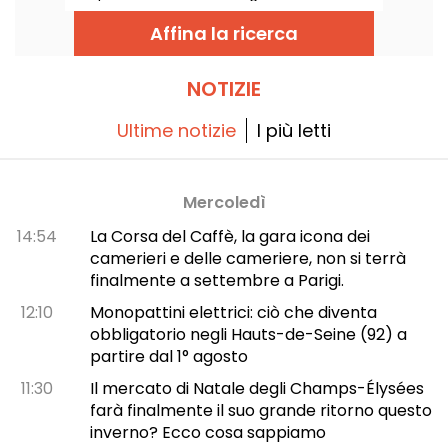
un'atmosfera ultra-conviviale. Cibo
semplice e confortante!
Affina la ricerca
NOTIZIE
Ultime notizie
I più letti
Mercoledì
14:54
La Corsa del Caffè, la gara icona dei
camerieri e delle cameriere, non si terrà
finalmente a settembre a Parigi.
12:10
Monopattini elettrici: ciò che diventa
obbligatorio negli Hauts-de-Seine (92) a
partire dal 1° agosto
11:30
Il mercato di Natale degli Champs-Élysées
farà finalmente il suo grande ritorno questo
inverno? Ecco cosa sappiamo