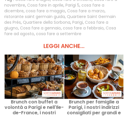
novembre
,
Cosa fare in aprile
,
Parigi 5
,
cosa fare a
dicembre
,
cosa fare a maggio
,
Cosa fare a marzo
,
ristorante saint germain guida
,
Quartiere Saint Germain
des Prés
,
Quartiere della Sorbona
,
Parigi
,
Cosa fare a
giugno
,
Cosa fare a gennaio
,
cosa fare a febbraio
,
Cosa
fare ad agosto
,
cosa fare a settembre
LEGGI ANCHE...
Brunch con buffet a
Brunch per famiglie a
volontà a Parigi e nell'Ile-
Parigi, i nostri indirizzi
de-France, i nostri
consigliati per grandi e
indirizzi consigliati
piccini