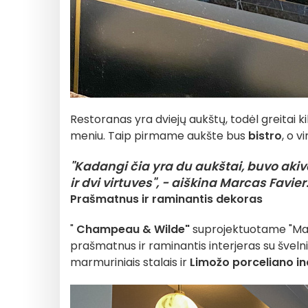
Restoranas yra dviejų aukštų, todėl greitai ki
meniu. Taip pirmame aukšte bus
bistro
, o v
"Kadangi čia yra du aukštai, buvo akiva
ir dvi virtuves", - aiškina Marcas Favier
Prašmatnus ir raminantis dekoras
"
Champeau & Wilde"
suprojektuotame "Marc
prašmatnus ir raminantis interjeras su švelni
marmuriniais stalais ir
Limožo porceliano in