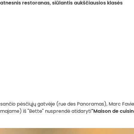
tnesnis restoranas, siūlantis aukščiausios klasės
 esančio pėsčiųjų gatvėje (rue des Panoramas), Marc Favi
gomajame) iš "Bette" nusprendė atidaryti
"Maison de cuisin