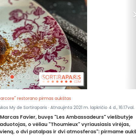
Marcore" restorano pirmas aukštas
kos My de Sortiraparis · Atnaujinta 2021 m. lapkričio 4 d., 16:17val.
 Marcas Favier, buvęs "Les Ambassadeurs" viešbutyje
aduotojas, o vėliau "Thoumieux" vyriausiasis virėjas,
 vieną, o dvi patalpas ir dvi atmosferas": pirmame auk