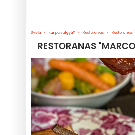
Sveiki
Kur pavalgyti?
Restoranas
Restoranas "
RESTORANAS "MARCOR