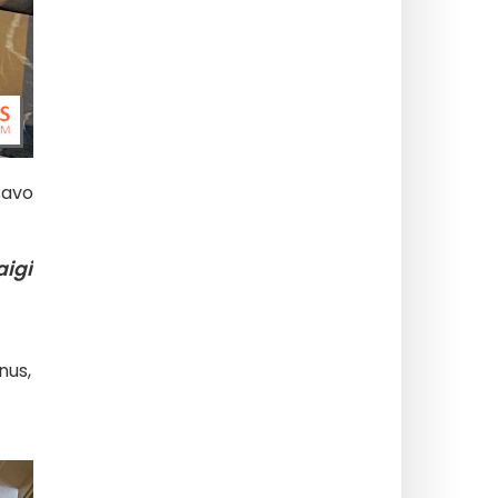
 savo
aigi
nus,