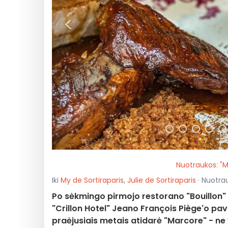
<
Nuotraukos: "
Iki
My de Sortiraparis
,
Julie de Sortiraparis
· Nuotrau
Po sėkmingo pirmojo restorano "Bouillon"
"Crillon Hotel" Jeano François Piège'o pav
praėjusiais metais atidarė "Marcore" - ne