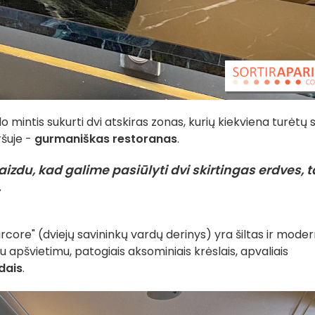
lo mintis sukurti dvi atskiras zonas, kurių kiekviena turėtų
iršuje -
gurmaniškas restoranas
.
izdu, kad galime pasiūlyti dvi skirtingas erdves, t
.
ore" (dviejų savininkų vardų derinys) yra šiltas ir moder
u apšvietimu, patogiais aksominiais krėslais, apvaliais
dais
.