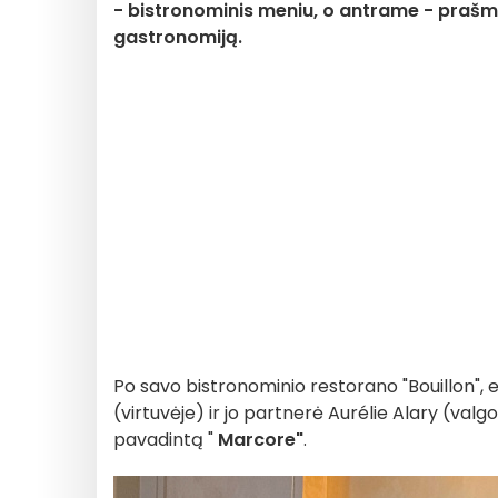
- bistronominis meniu, o antrame - prašma
gastronomiją.
Po savo bistronominio restorano "Bouillon",
(virtuvėje) ir jo partnerė Aurélie Alary (val
pavadintą "
Marcore"
.