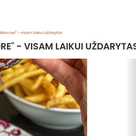
Marcore" - visam laikui uždarytas
E" - VISAM LAIKUI UŽDARYTA