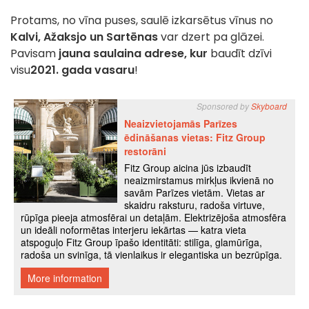
Protams, no vīna puses, saulē izkarsētus vīnus no
Kalvi, Ažaksjo un Sartēnas
var dzert pa glāzei.
Pavisam
jauna saulaina adrese, kur
baudīt dzīvi
visu
2021. gada vasaru
!