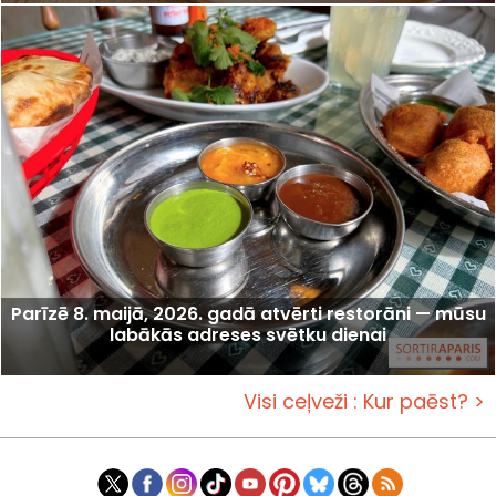
Parīzē 8. maijā, 2026. gadā atvērti restorāni — mūsu
labākās adreses svētku dienai
Visi ceļveži : Kur paēst? >