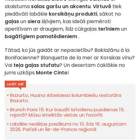
skaistuma
salas garšu un akcentu
.
Virtuvē
tiek
piedāvāti labākie
korsikāņu produkti
, sākot no
gaļas
un
siera
šķīvjiem, kas ideāli piemēroti
aperitīvam ar draugiem, līdz cūkgaļas
terīniem
un
bagātīgiem pamatēdieniem
.
Tātad, ko jūs gaidāt ar nepacietību? Baklažānu à la
Bonifacienne? Blanquette de la mer ar Korsikas vīnu?
Vai
teļa gaļas stufatu
? Un desertam čaklākie no
jums uzkāps
Monte Cinto
!
LASĪT ARĪ
Bazurto, Huana Arbelaesa kolumbiešu restorāns
Bazurto
Brunch Paris 15: Kur baudīt brīvdienu pusdienas 15.
rajonā? Mūsu ieteiktās vietas un favorīti
Labākie nedēļas pasākumi no 10. līdz 16. augustam
2026. Parīzē un Île-de-France reģionā