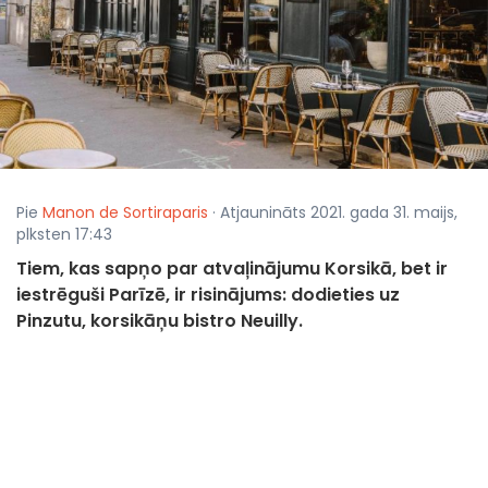
Pie
Manon de Sortiraparis
· Atjaunināts 2021. gada 31. maijs,
plksten 17:43
Tiem, kas sapņo par atvaļinājumu Korsikā, bet ir
iestrēguši Parīzē, ir risinājums: dodieties uz
Pinzutu, korsikāņu bistro Neuilly.