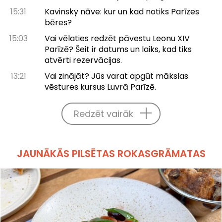
15:31
Kavinsky nāve: kur un kad notiks Parīzes
bēres?
15:03
Vai vēlaties redzēt pāvestu Leonu XIV
Parīzē? Šeit ir datums un laiks, kad tiks
atvērti rezervācijas.
13:21
Vai zinājāt? Jūs varat apgūt mākslas
vēstures kursus Luvrā Parīzē.
Redzēt vairāk
JAUNĀKĀS PILSĒTAS ROKASGRĀMATAS