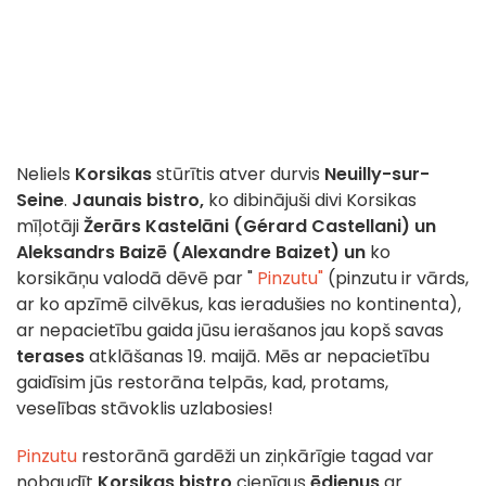
Neliels
Korsikas
stūrītis atver durvis
Neuilly-sur-
Seine
.
Jaunais bistro,
ko dibinājuši divi Korsikas
mīļotāji
Žerārs Kastelāni (Gérard Castellani) un
Aleksandrs Baizē (Alexandre Baizet) un
ko
korsikāņu valodā dēvē par "
Pinzutu"
(pinzutu ir vārds,
ar ko apzīmē cilvēkus, kas ieradušies no kontinenta),
ar nepacietību gaida jūsu ierašanos jau kopš savas
terases
atklāšanas 19. maijā. Mēs ar nepacietību
gaidīsim jūs restorāna telpās, kad, protams,
veselības stāvoklis uzlabosies!
Pinzutu
restorānā gardēži un ziņkārīgie tagad var
nobaudīt
Korsikas bistro
cienīgus
ēdienus
ar