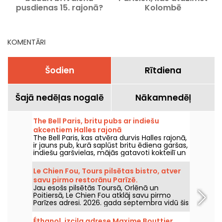
pusdienas 15. rajonā?
Kolombē
Mūsu ieteiktās vietas un
favorīti
KOMENTĀRI
Šodien
Rītdiena
Šajā nedēļas nogalē
Nākamnedēļ
The Bell Paris, britu pubs ar indiešu
akcentiem Halles rajonā
The Bell Paris, kas atvēra durvis Halles rajonā,
ir jauns pub, kurā saplūst britu ēdiena garšas,
indiešu garšvielas, mājās gatavoti kokteilī un
amatnieku alus, visu veido Džims Hāmiltons.
Le Chien Fou, Tours pilsētas bistro, atver
savu pirmo restorānu Parīzē.
Jau esošs pilsētās Toursā, Orlēnā un
Poitiersā, Le Chien Fou atklāj savu pirmo
Parīzes adresi. 2026. gada septembra vidū šis
bistro, kas ir slavens ar mājās gatavoto
virtuvi, dalāmajiem ēdieniem un vīnu
Éthanol, izcila adrese Maxime Bouttier