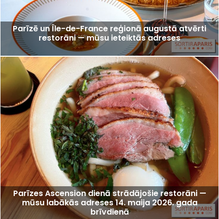
Parīzē un Île-de-France reģionā augustā atvērti
restorāni — mūsu ieteiktās adreses
Parīzes Ascension dienā strādājošie restorāni —
mūsu labākās adreses 14. maija 2026. gada
brīvdienā