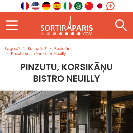
Sagaidīt
Kur paēst?
Restorāns
Pinzutu, korsikāņu bistro Neuilly
PINZUTU, KORSIKĀŅU
BISTRO NEUILLY