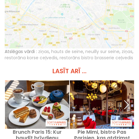
Atslēgas vārdi :
ziņas
,
hauts de seine
,
neuilly sur seine
,
ziņas
,
restorāna korse ceļvedis
,
restorāns bistro brasserie ceļvedis
LASĪT ARĪ ...
Brunch Paris 15: Kur
Pie Mimi, bistro Pas
baudīt brīvdienu
Parisien, kas atdzimst