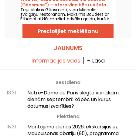
pagrabu, atvērs durvis Feydeau ielā Parīzes 2.
(Géosmine*) — starp vīna bāru un šefa
rajonā.
Teju blakus Géosmine, viņa Michelin
galdu
zvaigžņu restorānam, Maksims Boutiers ar
Éthanol atklāj mazliet brīvāku galdu, kurš ir
domāts dalīšanai ar šķīvjiem un iespaidīgai
vīnkartei. Ambicioza vieta, kas apvieno izcilus
Precizējiet meklēšanu
produktus, augstākās klases virtuvi un
dzīvīgu noskaņu, jau iekļauta mūsu gada
labāko atklājumu sarakstā.
JAUNUMS
Informācijas vads
+ Lasa
Sestdiena
13:31
Notre-Dame de Paris slēgta vairākām
dienām septembrī: kāpēc un kurus
datumus izvairīties?
Piektiena
18:31
Mantojuma dienas 2026: ekskursijas uz
Maubuisonas abatiju (95), programma