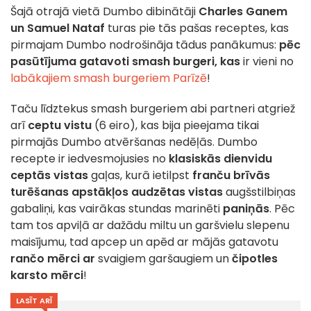
Šajā otrajā vietā Dumbo dibinātāji
Charles Ganem
un Samuel Nataf
turas pie tās pašas receptes, kas
pirmajam Dumbo nodrošināja tādus panākumus:
pēc
pasūtījuma gatavoti smash burgeri, kas
ir vieni no
labākajiem smash burgeriem Parīzē
!
Taču līdztekus smash burgeriem abi partneri atgriež
arī
ceptu vistu
(6 eiro), kas bija pieejama tikai
pirmajās Dumbo atvēršanas nedēļās. Dumbo
recepte ir iedvesmojusies no
klasiskās dienvidu
ceptās vistas
gaļas, kurā ietilpst
franču brīvās
turēšanas apstākļos audzētas vistas
augšstilbiņas
gabaliņi, kas vairākas stundas marinēti
paniņās
. Pēc
tam tos apviļā ar dažādu miltu un garšvielu slepenu
maisījumu, tad apcep un apēd ar mājās gatavotu
rančo mērci ar
svaigiem garšaugiem un
čipotles
karsto mērci
!
LASĪT ARĪ