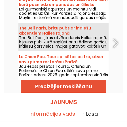
kurā pasniedz empanadas un čīliešu
Lai gurmāniski atpūstos un mainītu vidi,
ēdienus.
dodieties uz Čīli, kur Parīzes 2. rajonā esošajā
Maylin restorānā var nobaudīt gardas mājās
gatavotas empanadas un Latīņamerikas
ēdienus.
The Bell Paris, britu pubs ar indiešu
akcentiem Halles rajonā
The Bell Paris, kas atvēra durvis Halles rajonā,
ir jauns pub, kurā saplūst britu ēdiena garšas,
indiešu garšvielas, mājās gatavoti kokteilī un
amatnieku alus, visu veido Džims Hāmiltons.
Le Chien Fou, Tours pilsētas bistro, atver
savu pirmo restorānu Parīzē.
Jau esošs pilsētās Toursā, Orlēnā un
Poitiersā, Le Chien Fou atklāj savu pirmo
Parīzes adresi. 2026. gada septembra vidū šis
bistro, kas ir slavens ar mājās gatavoto
virtuvi, dalāmajiem ēdieniem un vīnu
Precizējiet meklēšanu
pagrabu, atvērs durvis Feydeau ielā Parīzes 2.
rajonā.
JAUNUMS
Informācijas vads
+ Lasa