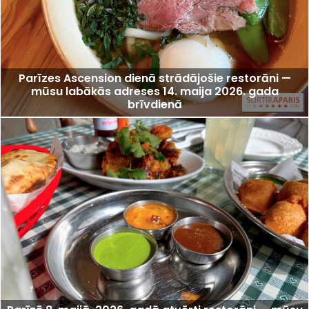
Parīzes Ascension dienā strādājošie restorāni —
mūsu labākās adreses 14. maija 2026. gada
brīvdienā