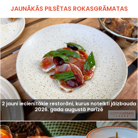
JAUNĀKĀS PILSĒTAS ROKASGRĀMATAS
2 jauni iecienītākie restorāni, kurus noteikti jāizbauda
2026. gada augustā Parīzē