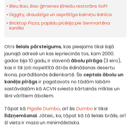
Bleu Bao, Bao ģimenes ķīniešu restorāns SoPi
Diggity, draudzīga un asprātīga kaimiņu ēdnīca
Bricktop Pizza, papildu picērija pie Senmartēna
kanāla
Otrs
lielais pārsteigums
, kas pieejams tikai šajā
jaunajā adresē un kas iepriecinās tos, kam 2000.
gados bija 10 gadu, ir slavenā
ābolu pīrāga
(3 eiro),
kas ir tik ļoti nopeltītā ātrās ēdināšanas desertu
ikona, parādīšanās ēdienkartē. Šis
ceptais ābolu un
kanēļa pīrāgs
ir pagatavots no tādām labām
sastāvdaļām kā ACVN sviesta kārtainās mīklas un
lēni vārītiem āboliem.
Tāpat kā
Pigalle Dumbo
, arī šis
Dumbo
ir tikai
līdzņemšanai
. Jāteic, ka, tāpat kā tā lielais brālis, arī
šī vieta ir maza un minimālistiska.