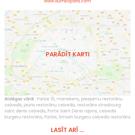
www.dumboparis.com
PARĀDĪT KARTI
Atslēgas vārdi :
Parīze 10
,
manekens
,
pieejamu restorānu
ceļvedis
,
jauns restorānu ceļvedis
,
restorāns strasbourg
saint denis ceļvedis
,
Porte Saint Denis rajons
,
ceļvedis
burgeru restorāns
,
Parīze
,
Smash burgeru ceļvedis restorāns
LASĪT ARĪ ...