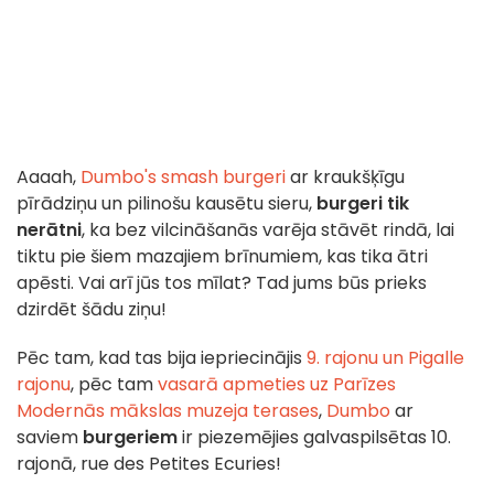
Aaaah,
Dumbo's smash burgeri
ar kraukšķīgu
pīrādziņu un pilinošu kausētu sieru,
burgeri tik
nerātni
, ka bez vilcināšanās varēja stāvēt rindā, lai
tiktu pie šiem mazajiem brīnumiem, kas tika ātri
apēsti. Vai arī jūs tos mīlat? Tad jums būs prieks
dzirdēt šādu ziņu!
Pēc tam, kad tas bija iepriecinājis
9. rajonu un Pigalle
rajonu
, pēc tam
vasarā apmeties uz Parīzes
Modernās mākslas muzeja terases
,
Dumbo
ar
saviem
burgeriem
ir piezemējies galvaspilsētas 10.
rajonā, rue des Petites Ecuries!