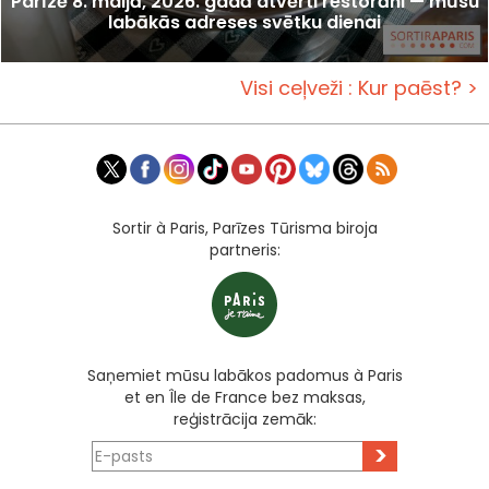
Parīzē 8. maijā, 2026. gadā atvērti restorāni — mūsu
labākās adreses svētku dienai
Visi ceļveži : Kur paēst? >
Sortir à Paris, Parīzes Tūrisma biroja
partneris:
Saņemiet mūsu labākos padomus à Paris
et en Île de France bez maksas,
reģistrācija zemāk:
>