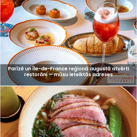
Parīzē un Île-de-France reģionā augustā atvērti
restorāni — mūsu ieteiktās adreses