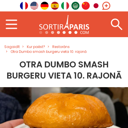
Sagaidīt
Kur paēst?
Restorāns
Otra Dumbo smash burgeru vieta 10. rajonā
OTRA DUMBO SMASH
BURGERU VIETA 10. RAJONĀ