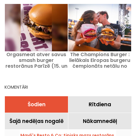
Orgasmeat atver savus
The Champions Burger :
smash burger
lielākais Eiropas burgeru
r
restorānus Parīzē (15. un
čempionāts netālu no
17. rajonā)
Parīzes
KOMENTĀRI
Šodien
Rītdiena
Šajā nedēļas nogalē
Nākamnedēļ
Mayli's Resto & Co: tipisks mazs restorāns,