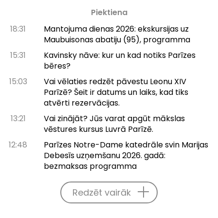
Piektiena
18:31
Mantojuma dienas 2026: ekskursijas uz
Maubuisonas abatiju (95), programma
15:31
Kavinsky nāve: kur un kad notiks Parīzes
bēres?
15:03
Vai vēlaties redzēt pāvestu Leonu XIV
Parīzē? Šeit ir datums un laiks, kad tiks
atvērti rezervācijas.
13:21
Vai zinājāt? Jūs varat apgūt mākslas
vēstures kursus Luvrā Parīzē.
12:48
Parīzes Notre-Dame katedrāle svin Marijas
Debesīs uzņemšanu 2026. gadā:
bezmaksas programma
Redzēt vairāk