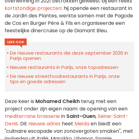
overwinning in 2021 betrokken geweest bij een reeks
kortstondige projecten
: hij opende een restaurant in
de Jardin des Plantes, werkte samen met de Pagode
de Cos en Burger Père & Fils en organiseerde een
feestelijke dinercruise op de Diamant Bleu.
LEES OOK
De nieuwe restaurants die deze september 2026 in
Parijs openen
Nieuwe restaurants in Parijs, onze topadressen
De nieuwe streetfoodrestaurants in Parijs, onze
tips en goede adressen
Deze keer is
Mohamed Cheikh
terug met een
project onder zijn eigen naam: de opening van een
mediterrane brasserie
in
Saint-Ouen
,
Seine-Saint-
Denis
. Dit
nieuwe adres
heet
Meïda
en biedt een
"culinaire escapade van zonovergoten smaken", met
invloeden uit Italië, Marokko, Libanon, Spanje...