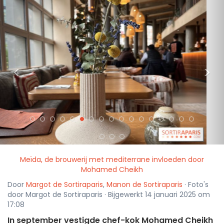
<
>
Meïda, de brouwerij met mediterrane invloeden door
Mohamed Cheikh
Door
Margot de Sortiraparis
,
Manon de Sortiraparis
· Foto's
door Margot de Sortiraparis · Bijgewerkt 14 januari 2025 om
17:08
In september vestigde chef-kok Mohamed Cheikh