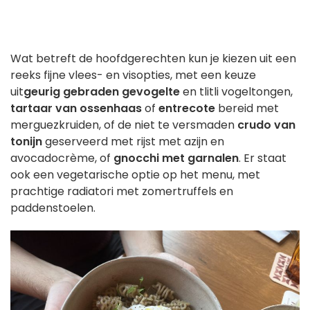
Wat betreft de hoofdgerechten kun je kiezen uit een
reeks fijne vlees- en visopties, met een keuze
uit
geurig gebraden gevogelte
en tlitli vogeltongen,
tartaar van ossenhaas
of
entrecote
bereid met
merguezkruiden, of de niet te versmaden
crudo van
tonijn
geserveerd met rijst met azijn en
avocadocrème, of
gnocchi met garnalen
. Er staat
ook een vegetarische optie op het menu, met
prachtige radiatori met zomertruffels en
paddenstoelen.