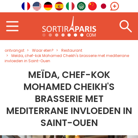
ontvangst
Waar eten?
Restaurant
Meïda, chef-kok Mohamed Cheikh's brasserie met mediterrane
invloeden in Saint-Ouen
MEÏDA, CHEF-KOK
MOHAMED CHEIKH'S
BRASSERIE MET
MEDITERRANE INVLOEDEN IN
SAINT-OUEN