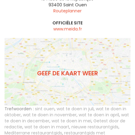
93400
Saint Ouen
Routeplanner
OFFICIËLE SITE
www.meida.fr
GEEF DE KAART WEER
Trefwoorden :
sint ouen
,
wat te doen in juli
,
wat te doen in
oktober
,
wat te doen in november
,
wat te doen in april
,
wat
te doen in december
,
wat te doen in mei
,
Getest door de
redactie
,
wat te doen in maart
,
nieuwe restaurantgids
,
Mediterrane restaurantgids
,
restaurantgids met