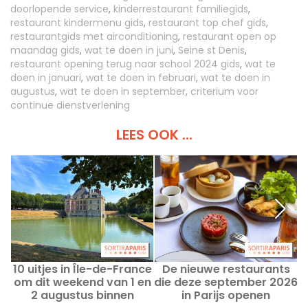
doorlopende service
,
kinderrestaurant familiegids
,
restaurant kindermenu gids
,
restaurant top chef gids
,
restaurantgids met airconditioning
,
restaurant open op
maandag gids
,
wat te doen in juni
,
Seine st Denis
,
restaurant opening terug naar school 2024 gids
,
wat te
doen in januari
,
wat te doen in februari
,
wat te doen in
augustus
,
wat te doen in september
,
criterium voor
continue dienstverlening
LEES OOK ...
10 uitjes in Île-de-France
De nieuwe restaurants
E
om dit weekend van 1 en
die deze september 2026
2 augustus binnen
in Parijs openen