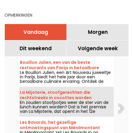
handbereik te ontdekken
met de Navigo-pas
OPMERKINGEN
Vandaag
Morgen
Dit weekend
Volgende week
Bouillon Julien, een van de beste
restaurants van Parijs in betaalbare
Le Bouillon Julien, een Art Nouveau juweeltje
modus
in Parijs, biedt het hele jaar door een
betaalbare culinaire ervaring. Ontdek de
geschiedenis en het betaalbare menu.
La Mijoterie, stoofgerechten die
rechtstreeks in cocottes worden
En zouden stoofpotjes weer de ster van de
geserveerd in het 12e arrondissement
lunch kunnen worden? Dat is het premise
van La Mijoterie, dat opent in het 12e
arrondissement van Parijs met een keuken
van lange kooktijden, bedacht door chef-
Les Bavards, het gezellige
kok Augustin Garnier en rechtstreeks
ontmoetingspunt van Ménilmontant
geserveerd in stoofpotjes.
In Ménilmontant zet Les Bavards in op