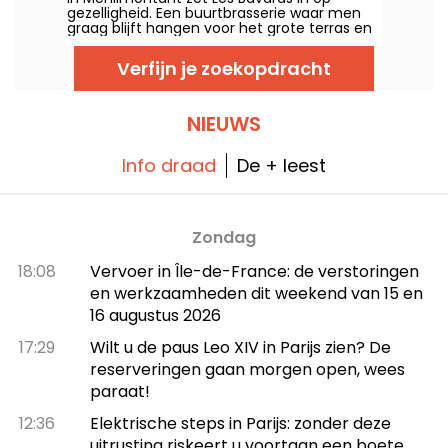
gezelligheid. Een buurtbrasserie waar men
graag blijft hangen voor het grote terras en
het aperitief, veel meer dan voor de
bistrokeuken die toch erg klassiek blijft.
Verfijn je zoekopdracht
NIEUWS
Info draad
De + leest
Zondag
18:08
Vervoer in Île-de-France: de verstoringen
en werkzaamheden dit weekend van 15 en
16 augustus 2026
17:29
Wilt u de paus Leo XIV in Parijs zien? De
reserveringen gaan morgen open, wees
paraat!
12:36
Elektrische steps in Parijs: zonder deze
uitrusting riskeert u voortaan een boete.