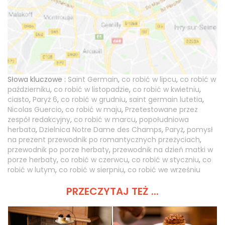
Słowa kluczowe :
Saint Germain
,
co robić w lipcu
,
co robić w
październiku
,
co robić w listopadzie
,
co robić w kwietniu
,
ciasto
,
Paryż 6
,
co robić w grudniu
,
saint germain lutetia
,
Nicolas Guercio
,
co robić w maju
,
Przetestowane przez
zespół redakcyjny
,
co robić w marcu
,
popołudniowa
herbata
,
Dzielnica Notre Dame des Champs
,
Paryż
,
pomysł
na prezent przewodnik po romantycznych przeżyciach
,
przewodnik po porze herbaty
,
przewodnik na dzień matki w
porze herbaty
,
co robić w czerwcu
,
co robić w styczniu
,
co
robić w lutym
,
co robić w sierpniu
,
co robić we wrześniu
PRZECZYTAJ TEŻ ...