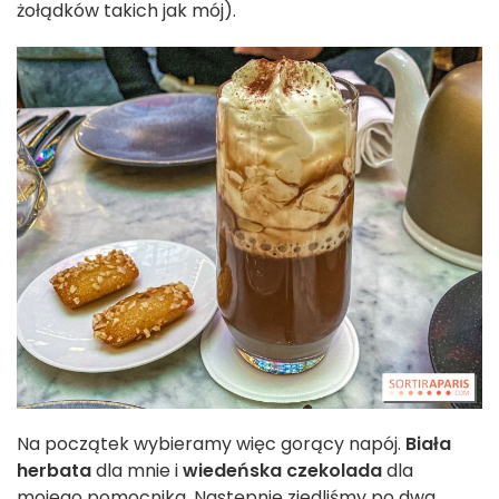
żołądków takich jak mój).
Na początek wybieramy więc gorący napój.
Biała
herbata
dla mnie i
wiedeńska czekolada
dla
mojego pomocnika. Następnie zjedliśmy po dwa