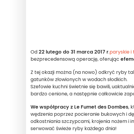
Od
22 lutego do 31 marca 2017 r
.
paryskie i
bezprecedensową operację, oferując
efeme
Z tej okazji można (na nowo) odkryć ryby ta
gatunków złowionych w wodach słodkich.
Szefowie kuchni świetnie się bawili, uaktualn
bardzo cenione, a następnie całkowicie za
We współpracy z Le Fumet des Dombes
, 
wędzenia poprzez pocieranie bukowych i dęb
odkostniania szczypcami, krojenia nożem i 
serwować świeże ryby każdego dnia!