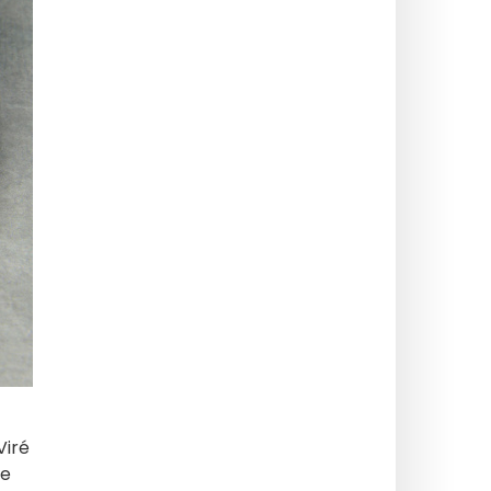
Viré
ne