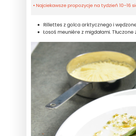
Najciekawsze propozycje na tydzień 10–16 sie
Rillettes z golca arktycznego i wędzone
Łosoś meunière z migdałami. Tłuczone 