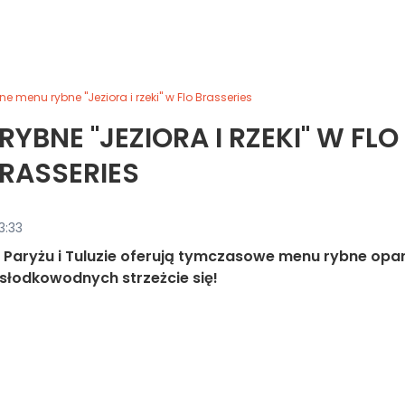
e menu rybne "Jeziora i rzeki" w Flo Brasseries
YBNE "JEZIORA I RZEKI" W FLO
RASSERIES
3:33
w Paryżu i Tuluzie oferują tymczasowe menu rybne opa
b słodkowodnych strzeżcie się!