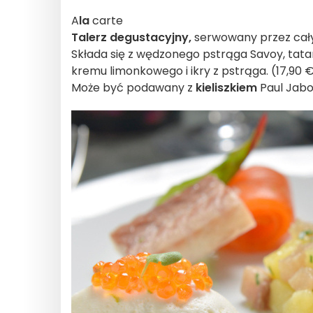
A
la
carte
Talerz degustacyjny,
serwowany przez cały 
Składa się z wędzonego pstrąga Savoy, tata
kremu limonkowego i ikry z pstrąga. (17,90 
Może być podawany z
kieliszkiem
Paul Jabou