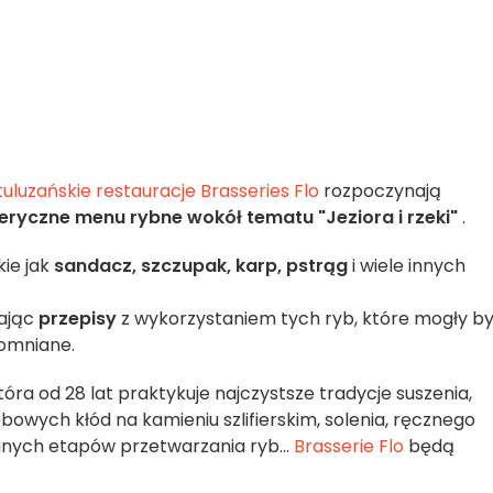
 tuluzańskie restauracje Brasseries Flo
rozpoczynają
ryczne menu rybne wokół tematu "Jeziora i rzeki"
.
kie jak
sandacz, szczupak, karp, pstrąg
i wiele innych
iając
przepisy
z wykorzystaniem tych ryb, które mogły b
pomniane.
która od 28 lat praktykuje najczystsze tradycje suszenia,
owych kłód na kamieniu szlifierskim, solenia, ręcznego
innych etapów przetwarzania ryb...
Brasserie Flo
będą