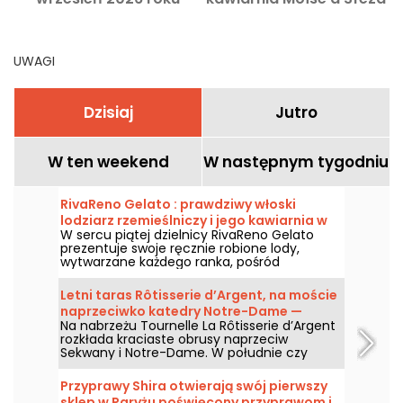
UWAGI
Dzisiaj
Jutro
W ten weekend
W następnym tygodniu
RivaReno Gelato : prawdziwy włoski
lodziarz rzemieślniczy i jego kawiarnia w
W sercu piątej dzielnicy RivaReno Gelato
Dzielnicy Łacińskiej
prezentuje swoje ręcznie robione lody,
wytwarzane każdego ranka, pośród
wybornych włoskich specjałów, sorbetów
owocowych i strefy coffee shop. Niezwykle
Letni taras Rôtisserie d’Argent, na moście
popularna lodziarnia w tej okolicy!
naprzeciwko katedry Notre-Dame —
Na nabrzeżu Tournelle La Rôtisserie d’Argent
opinie i zdjęcia
rozkłada kraciaste obrusy naprzeciw
Sekwany i Notre-Dame. W południe czy
wieczorem ta letnia restauracja serwuje
wielkie klasy bistrotu, odświeżone przez szefa
Przyprawy Shira otwierają swój pierwszy
kuchni Romuald Sinnan, w scenerii niczym
sklep w Paryżu poświęcony przyprawom i