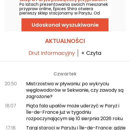
kartka z pocztówki, która tym razem nie
Po latach prezentowania swoich mieszanek
kuchni śródziemnomorskiej.
poświęca danom widoku.
przypraw online, Épices Shira otwiera
pierwszy sklep stacjonarny w Paryżu. Od
września 2026 roku sieć wkroczy na Marché
Saint-Martin w 10. dzielnicy, oferując sklep
Udoskonal wyszukiwanie
spożywczy, dania śródziemnomorskie na
wynos i wybór wyrobów delikatesowych z
całego świata.
AKTUALNOŚCI
Drut informacyjny
+ Czyta
Czwartek
20:50
Mistrzostwa w pływaniu: po wykryciu
węglowodorów w Sekwanie, czy zawody są
zagrożone?
18:07
Piąta fala upałów może uderzyć w Paryż i
Île-de-France już w tygodniu
rozpoczynającym się 10 sierpnia 2026 roku
17:18
Targi staroci w Paryżu i Île-de-France: gdzie