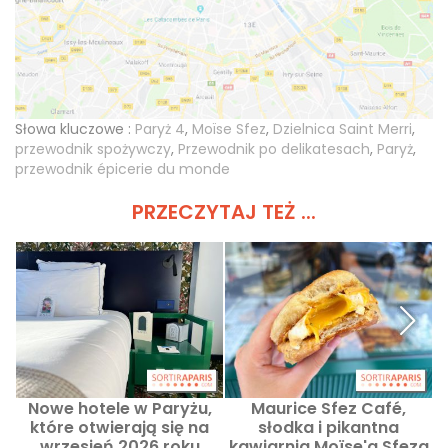
Słowa kluczowe :
Paryż 4
,
Moïse Sfez
,
Dzielnica Saint Merri
,
przewodnik spożywczy
,
Przewodnik po delikatesach
,
Paryż
,
przewodnik épicerie du monde
PRZECZYTAJ TEŻ ...
Nowe hotele w Paryżu,
Maurice Sfez Café,
które otwierają się na
słodka i pikantna
wrzesień 2026 roku
kawiarnia Moïse'a Sfeza
s