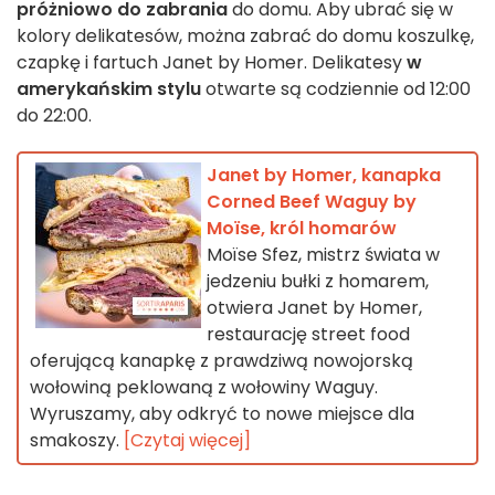
próżniowo do zabrania
do domu. Aby ubrać się w
kolory delikatesów, można zabrać do domu koszulkę,
czapkę i fartuch Janet by Homer. Delikatesy
w
amerykańskim stylu
otwarte są codziennie od 12:00
do 22:00.
Janet by Homer, kanapka
Corned Beef Waguy by
Moïse, król homarów
Moïse Sfez, mistrz świata w
jedzeniu bułki z homarem,
otwiera Janet by Homer,
restaurację street food
oferującą kanapkę z prawdziwą nowojorską
wołowiną peklowaną z wołowiny Waguy.
Wyruszamy, aby odkryć to nowe miejsce dla
smakoszy.
[Czytaj więcej]