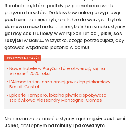
Rambuteau, które podbiły już podniebienia wielu
paryżan i turystów. Do klasyków należą
przyprawy
pastrami
do mięs i ryb, ale także do warzyw i frytek,
domowa musztarda
o amerykańskim smaku, słynny
gorący sos truflowy
w wersji XXS lub XXL,
pikle
,
sos
rosyjski
w słoiku... Wszystko, czego potrzebujesz, aby
gotować wspaniałe jedzenie w domu!
PRZECZYTAJ TAKŻE
Nowe hotele w Paryżu, które otwierają się na
wrzesień 2026 roku
L'Alimentation, oszałamiający sklep piekarniczy
Benoit Castel
Epicerie Tempero, lokalna piwnica spożywczo-
stołówkowa Alessandry Montagne-Gomes
Nie można zapomnieć o słynnym już
mięsie pastrami
Janet,
dostępnym na
minuty
i
pakowanym