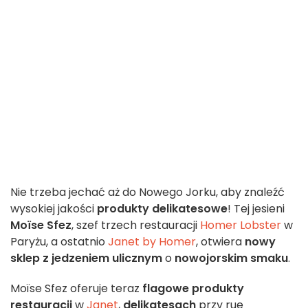
Nie trzeba jechać aż do Nowego Jorku, aby znaleźć
wysokiej jakości
produkty delikatesowe
! Tej jesieni
Moïse Sfez
, szef trzech restauracji
Homer Lobster
w
Paryżu, a ostatnio
Janet by Homer
, otwiera
nowy
sklep z jedzeniem ulicznym
o
nowojorskim smaku
.
Moïse Sfez oferuje teraz
flagowe produkty
restauracji
w
Janet
,
delikatesach
przy rue