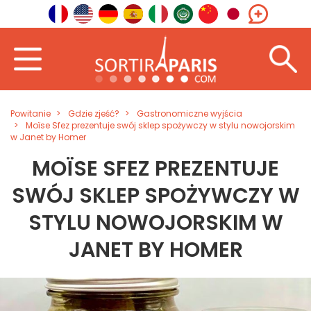
Powitanie
Gdzie zjeść?
Gastronomiczne wyjścia
Moïse Sfez prezentuje swój sklep spożywczy w stylu nowojorskim
w Janet by Homer
MOÏSE SFEZ PREZENTUJE
SWÓJ SKLEP SPOŻYWCZY W
STYLU NOWOJORSKIM W
JANET BY HOMER