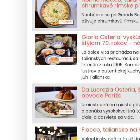
chrumkavé rímske pi
Nachádza sa pri Grands Bou
oživuje chrumkavú rímsku pi
Gloria Osteria: vysk
štýlom 70. rokov – n
La dolce vita prichádza na 
talianskych reštaurácií, s
interiéri z roku 1905. Kom
lustrov a autentickej kuch
juh Talianska.
Da Lucrezia Osteria, 
obvode Paríža
Umiestnená na mieste pôvo
a ponúka vysokokvalitnú t
ďalej a dozviete sa viac.
Flocco, taliansko na 
Valentínsky deň je tu už d