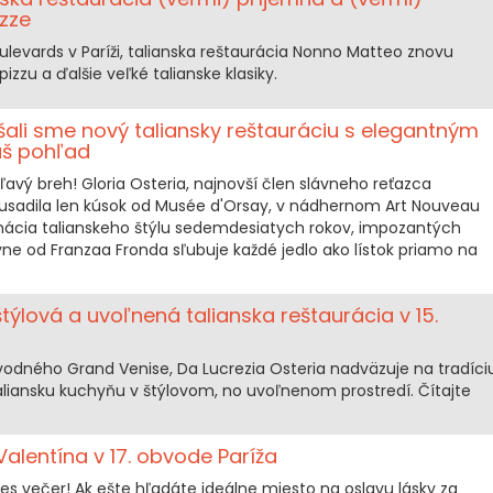
zze
levards v Paríži, talianska reštaurácia Nonno Matteo znovu
zzu a ďalšie veľké talianske klasiky.
úšali sme nový taliansky reštauráciu s elegantným
áš pohľad
ľavý breh! Gloria Osteria, najnovší člen slávneho reťazca
a usadila len kúsok od Musée d'Orsay, v nádhernom Art Nouveau
binácia talianskeho štýlu sedemdesiatych rokov, impozantých
yne od Franzaa Fronda sľubuje každé jedlo ako lístok priamo na
štýlová a uvoľnená talianska reštaurácia v 15.
dného Grand Venise, Da Lucrezia Osteria nadväzuje na tradíci
aliansku kuchyňu v štýlovom, no uvoľnenom prostredí. Čítajte
Valentína v 17. obvode Paríža
nes večer! Ak ešte hľadáte ideálne miesto na oslavu lásky za