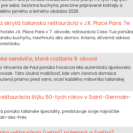
 pre seba. Sezónna kuchyňa, precízne pripravené koktejly a
lého jarného a letného obdobia 2026.
 skrytá talianska reštaurácia v J.K. Place Paris 7e
hotela J.K. Place Paris v 7. obvode, reštaurácia Casa Tua ponúk
liansku kuchyňu, navrhnutú ako domov. Krásna, dôverná adresa
prestávku.
ke sendviče, ktoré rozžiaria 9. obvod
o Vincenta de Paul ponúka Focaccia Mia autentickú ájuréovskú
obvode. Táto útulná maličkosť, kde vám čerstvá domáca
utená priamo pred vami, očarí každého milovníka talianskej
 reštaurácia štýlu 50-tych rokov v Saint-Germain-
rá ponúka talianske špeciality, predstavuje svoje najväčšie
ain-des-Prés.
ska reštaurácia (veľmi) príjemná a (veľmi)