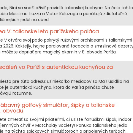
de, Niní sa snaží oživiť pravidlá talianskej kuchyne. Na čele tohto
abio Massimo Liuzza a Victor Kalczuga a ponúkajú zdieľateľné
dičnejších jedál na obed.
a V: talianske leto parížskeho paláca
e V otvára svoj patio pokrytý ružovými orchideami s talianskymi
2026. Koktejly, hojne porciovaná focaccia a zmrzlinové dezert
 si môžete dopriať pre magický okamih v 8. obvode Paríža.
jedáleň vo Paríži s autentickou kuchyňou za
iesto pre túto adresu: už niekoľko mesiacov sa Ma ! usídlilo na
uke je autentická kuchyňa, ktorá do Paríža prináša chute
távajú rozumné.
zábavný golfový simulátor, šípky a talianske
7. obvodu
te zmerať so svojimi priateľmi, či už ste fanúšikmi šípok, indoor
íjemných chvíľ v Matchplay Society! Ponuka talianskeho jedla
ie na týchto špičkových simulátoroch a pripojených terčoch.