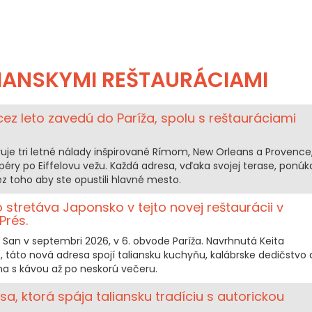
IANSKYMI REŠTAURÁCIAMI
 cez leto zavedú do Paríža, spolu s reštauráciami
avuje tri letné nálady inšpirované Rímom, New Orleans a Provence
Opéry po Eiffelovu vežu. Každá adresa, vďaka svojej terase, ponúk
z toho aby ste opustili hlavné mesto.
 stretáva Japonsko v tejto novej reštaurácii v
Prés.
San v septembri 2026, v 6. obvode Paríža. Navrhnutá Keita
, táto nová adresa spojí taliansku kuchyňu, kalábrske dedičstvo 
na s kávou až po neskorú večeru.
sa, ktorá spája taliansku tradíciu s autorickou