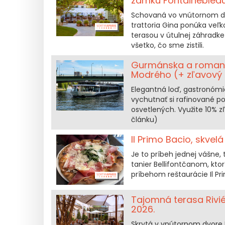
zámku Fontainebleau
Schovaná vo vnútornom dv
trattoria Gina ponúka veľ
terasou v útulnej záhradk
všetko, čo sme zistili.
Gurmánska a romant
Modrého (+ zľavový
Elegantná loď, gastronómi
vychutnať si rafinované po
osvetlených. Využite 10% 
článku)
Il Primo Bacio, skve
Je to príbeh jednej vášne,
tanier Bellifontčanom, kto
príbehom reštaurácie Il Pr
Tajomná terasa Rivié
2026.
Skrytá v vnútornom dvore H