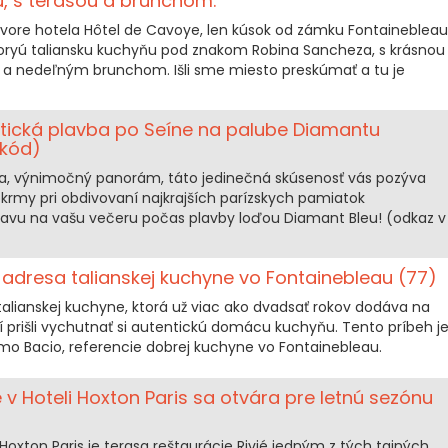
, s terasou a brunchom.
ore hotela Hôtel de Cavoye, len kúsok od zámku Fontainebleau
koryú taliansku kuchyňu pod znakom Robina Sancheza, s krásnou
e a nedeľným brunchom. Išli sme miesto preskúmať a tu je
ická plavba po Seíne na palube Diamantu
 kód)
a, výnimočný panorám, táto jedinečná skúsenosť vás pozýva
krmy pri obdivovaní najkrajších parízskych pamiatok
zľavu na vašu večeru počas plavby loďou Diamant Bleu! (odkaz v
lá adresa talianskej kuchyne vo Fontainebleau (77)
 talianskej kuchyne, ktorá už viac ako dvadsať rokov dodáva na
rí prišli vychutnať si autentickú domácu kuchyňu. Tento príbeh j
imo Bacio, referencie dobrej kuchyne vo Fontainebleau.
 v Hoteli Hoxton Paris sa otvára pre letnú sezónu
oxton Paris je terasa reštaurácie Rivié jedným z tých tajných