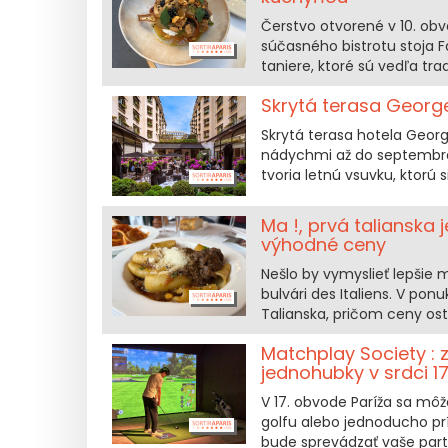
Čerstvo otvorené v 10. obvo
súčasného bistrotu stoja F
taniere, ktoré sú vedľa tra
Skrytá terasa George
Skrytá terasa hotela Georg
nádychmi až do septembra 
tvoria letnú vsuvku, ktorú
Ma !, prvá talianska 
výhodné ceny
Nešlo by vymyslieť lepšie m
bulvári des Italiens. V pon
Talianska, pričom ceny os
Matchplay Society : 
jednohubky v srdci 1
V 17. obvode Paríža sa môže
golfu alebo jednoducho pr
bude sprevádzať vaše part