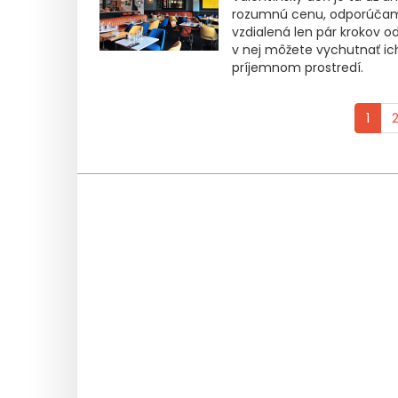
rozumnú cenu, odporúčame
vzdialená len pár krokov od
v nej môžete vychutnať ich 
príjemnom prostredí.
1