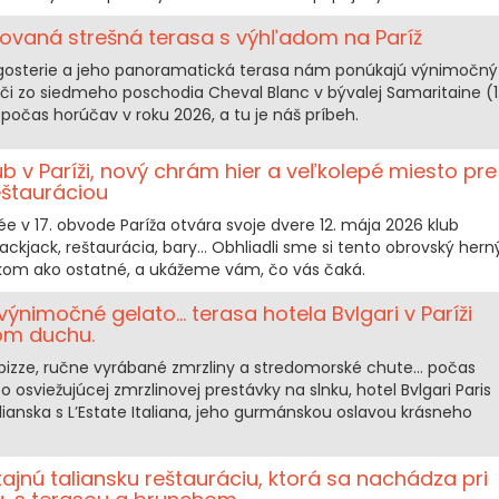
izovaná strešná terasa s výhľadom na Paríž
ngosterie a jeho panoramatická terasa nám ponúkajú výnimočný
týči zo siedmeho poschodia Cheval Blanc v bývalej Samaritaine (1
počas horúčav v roku 2026, a tu je náš príbeh.
b v Paríži, nový chrám hier a veľkolepé miesto pre
eštauráciou
 v 17. obvode Paríža otvára svoje dvere 12. mája 2026 klub
ackjack, reštaurácia, bary... Obhliadli sme si tento obrovský hern
elkom ako ostatné, a ukážeme vám, čo vás čaká.
ýnimočné gelato... terasa hotela Bvlgari v Paríži
kom duchu.
izze, ručne vyrábané zmrzliny a stredomorské chute... počas
osviežujúcej zmrzlinovej prestávky na slnku, hotel Bvlgari Paris
alianska s L’Estate Italiana, jeho gurmánskou oslavou krásneho
tajnú taliansku reštauráciu, ktorá sa nachádza pri