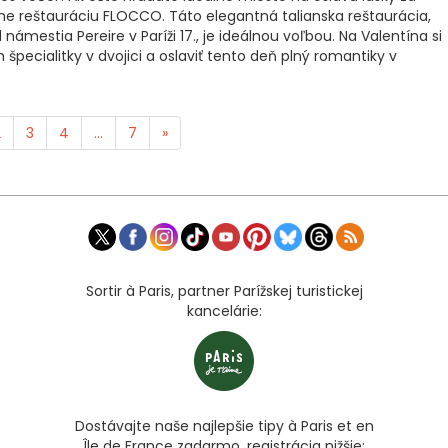
 reštauráciu FLOCCO. Táto elegantná talianska reštaurácia,
 námestia Pereire v Paríži 17., je ideálnou voľbou. Na Valentína si
špecialitky v dvojici a oslaviť tento deň plný romantiky v
2
3
4
...
7
»
Sortir à Paris, partner Parížskej turistickej
kancelárie:
Dostávajte naše najlepšie tipy à Paris et en
Île de France zadarmo, registrácia nižšie: