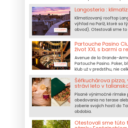
Langosteria : klimat
Klimatizovaný rooftop La
výhľad na Paríž, ktoré sa 
obvod). Otestovali sme to 
Partouche Pasino Clu
život XXL s barmi a r
Avenue de la Grande-Armée
Partouche Pasino. Poker, bl
klub už v predstihu, nie c
Šéfkuchárova pizza, v
strávi leto v talians
Písané výnimočné rímske p
obedovania na terase alebo 
zoberie svojich hostí do T
obdobia.
Otestovali sme túto 