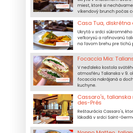
miest, ktoré si nechávame
víkendový brunch počas ce
Casa Tua, diskrétna a
Ukrytá v srdci súkromného 
veľkorysú a rafinovanú ta
na ľavom brehu pre tichú 
Focaccia Mia: Talians
V neďaleko kostola svätéh
atmosféru Talianska v 9. 
focaccia nakrájaná a doch
kuchyne.
Cassaro's, talianska
des-Prés
Reštaurácia Cassaro's, kto
lákadlá v srdci Saint-Germ
Nonno Matteo, talian