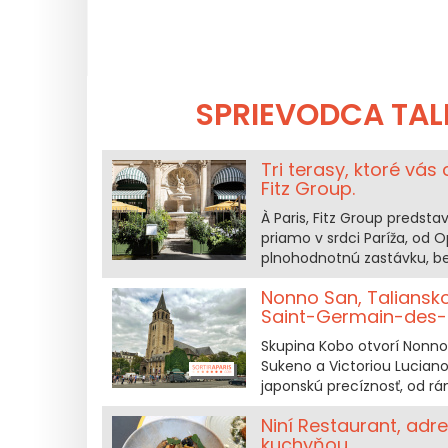
SPRIEVODCA TAL
Tri terasy, ktoré vás
Fitz Group.
À Paris, Fitz Group predst
priamo v srdci Paríža, od 
plnohodnotnú zastávku, be
Nonno San, Taliansko
Saint-Germain-des-
Skupina Kobo otvorí Nonno 
Sukeno a Victoriou Luciano
japonskú precíznosť, od rá
Niní Restaurant, adre
kuchyňou