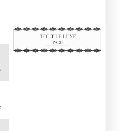
,
a
a