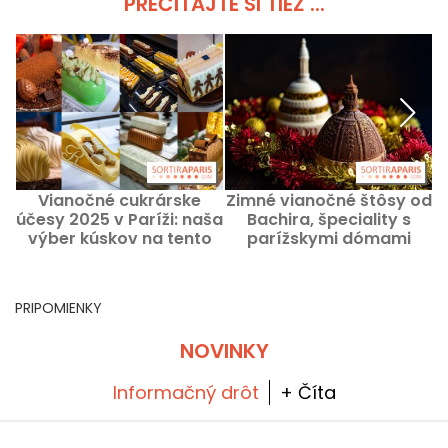
PREČÍTAJTE SI TIEŽ ...
Vianočné cukrárske
Zimné vianočné štôsy od
účesy 2025 v Paríži: naša
Bachira, špeciality s
výber kúskov na tento
parížskymi dómami
rok
PRIPOMIENKY
NOVINKY
Informačný drôt
+ Číta