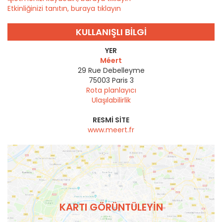
Etkinliğinizi tanıtın, buraya tıklayın
KULLANIŞLI BILGI
YER
Méert
29 Rue Debelleyme
75003
Paris 3
Rota planlayıcı
Ulaşılabilirlik
RESMI SITE
www.meert.fr
KARTI GÖRÜNTÜLEYIN