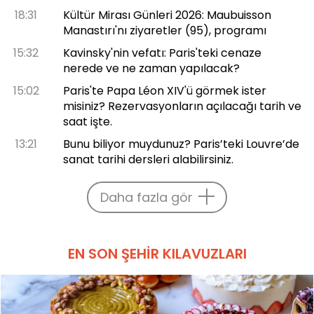
18:31
Kültür Mirası Günleri 2026: Maubuisson
Manastırı'nı ziyaretler (95), programı
15:32
Kavinsky'nin vefatı: Paris'teki cenaze
nerede ve ne zaman yapılacak?
15:02
Paris'te Papa Léon XIV'ü görmek ister
misiniz? Rezervasyonların açılacağı tarih ve
saat işte.
13:21
Bunu biliyor muydunuz? Paris’teki Louvre’de
sanat tarihi dersleri alabilirsiniz.
Daha fazla gör
EN SON ŞEHIR KILAVUZLARI