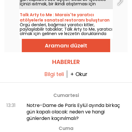
mola.
içinizi ısıtmak, bir ikindi atıştırması için
durmak ya da sessiz ve konforlu bir ortamda
dinlenmek için.
Talk Arty to Me : Marais'te yaratıcı
atölyelerle sanatsal restoranı buluşturan
Örgü dersleri, bağımsız yaratıcı kitler,
hibrit mekan
paylaşılabilir tabaklar; Talk Arty to Me, yaratıcı
olmak için gelinen ve lezzetin doruklarında
kendini iyi hissetmenin bir arada olduğu hibrit
bir mekan, sanat atölyeleri ile mevsim
Aramanı düzelt
restoranının rahat atmosferi arasında.
HABERLER
Bilgi teli
+ Okur
Cumartesi
13:31
Notre-Dame de Paris Eylül ayında birkaç
gün kapalı olacak: neden ve hangi
günlerden kaçınılmalı?
Cuma