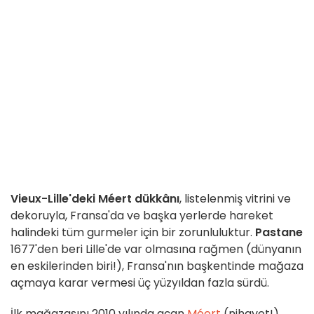
Vieux-Lille'deki Méert dükkânı
, listelenmiş vitrini ve
dekoruyla, Fransa'da ve başka yerlerde hareket
halindeki tüm gurmeler için bir zorunluluktur.
Pastane
1677'den beri Lille'de var olmasına rağmen (dünyanın
en eskilerinden biri!), Fransa'nın başkentinde mağaza
açmaya karar vermesi üç yüzyıldan fazla sürdü.
İlk mağazasını 2010 yılında açan
Méert
(nihayet!)