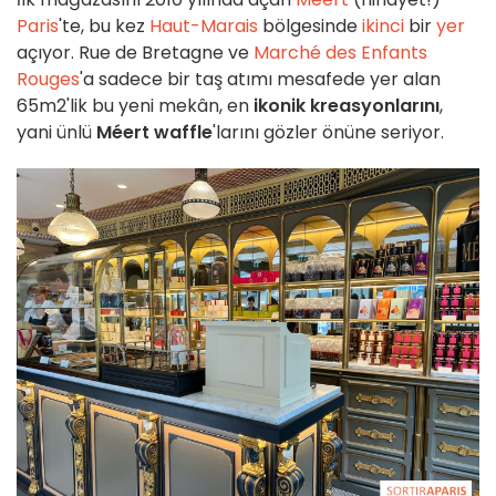
Paris
'te, bu kez
Haut-Marais
bölgesinde
ikinci
bir
yer
açıyor. Rue de Bretagne ve
Marché des Enfants
Rouges
'a sadece bir taş atımı mesafede yer alan
65m2'lik bu yeni mekân, en
ikonik kreasyonlarını
,
yani ünlü
Méert waffle
'larını gözler önüne seriyor.