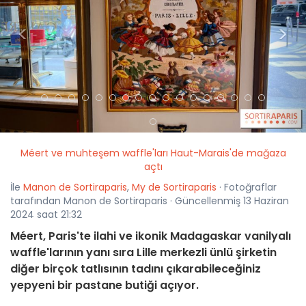
<
>
Méert ve muhteşem waffle'ları Haut-Marais'de mağaza
açtı
İle
Manon de Sortiraparis
,
My de Sortiraparis
· Fotoğraflar
tarafından Manon de Sortiraparis · Güncellenmiş 13 Haziran
2024 saat 21:32
Méert, Paris'te ilahi ve ikonik Madagaskar vanilyalı
waffle'larının yanı sıra Lille merkezli ünlü şirketin
diğer birçok tatlısının tadını çıkarabileceğiniz
yepyeni bir pastane butiği açıyor.