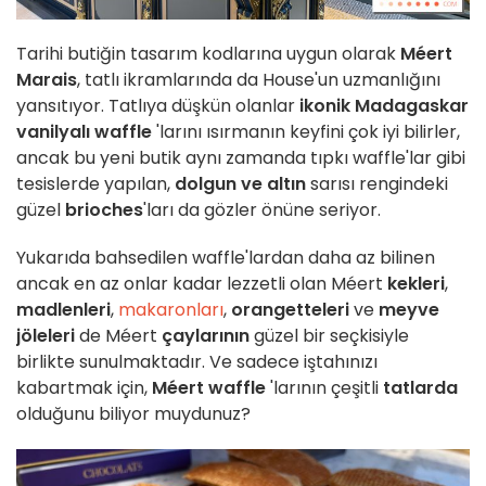
Tarihi butiğin tasarım kodlarına uygun olarak
Méert
Marais
, tatlı ikramlarında da House'un uzmanlığını
yansıtıyor. Tatlıya düşkün olanlar
ikonik Madagaskar
vanilyalı waffle
'larını ısırmanın keyfini çok iyi bilirler,
ancak bu yeni butik aynı zamanda tıpkı waffle'lar gibi
tesislerde yapılan,
dolgun ve altın
sarısı rengindeki
güzel
brioches
'ları da gözler önüne seriyor.
Yukarıda bahsedilen waffle'lardan daha az bilinen
ancak en az onlar kadar lezzetli olan Méert
kekleri
,
madlenleri
,
makaronları
,
orangetteleri
ve
meyve
jöleleri
de Méert
çaylarının
güzel bir seçkisiyle
birlikte sunulmaktadır. Ve sadece iştahınızı
kabartmak için,
Méert waffle
'larının çeşitli
tatlarda
olduğunu biliyor muydunuz?