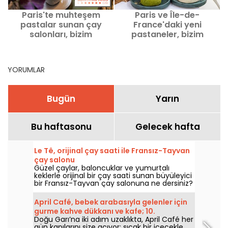
Paris'te muhteşem
Paris ve Île-de-
P
pastalar sunan çay
France'daki yeni
salonları, bizim
pastaneler, bizim
önerilerimiz
önerilerimiz
YORUMLAR
Bugün
Yarın
Bu haftasonu
Gelecek hafta
Le Tê, orijinal çay saati ile Fransız-Tayvan
çay salonu
Güzel çaylar, baloncuklar ve yumurtalı
keklerle orijinal bir çay saati sunan büyüleyici
bir Fransız-Tayvan çay salonuna ne dersiniz?
Bu gizli yeri keşfetmek için Palais Royal'e
gidin!
April Café, bebek arabasıyla gelenler için
gurme kahve dükkanı ve kafe; 10.
Doğu Garı’na iki adım uzaklıkta, April Café her
bölgedeki kendinizi şımartacağınız bir
gün kapılarını size açıyor; sıcak bir içecekle