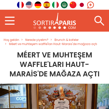
Hoş geldin
Nerede yiyelim?
Brunch & kafeler
Méert ve muhteşem waffle'ları Haut-Marais'de mağaza açtı
MÉERT VE MUHTEŞEM
WAFFLE'LARI HAUT-
MARAIS'DE MAĞAZA AÇTI