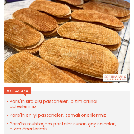
AYRICA OKU
Paris'in sıra dışı pastaneleri, bizim orijinal
adreslerimiz
Paris'in en iyi pastaneleri, temalı önerilerimiz
Paris'te muhteşem pastalar sunan çay salonları,
bizim önerilerimiz