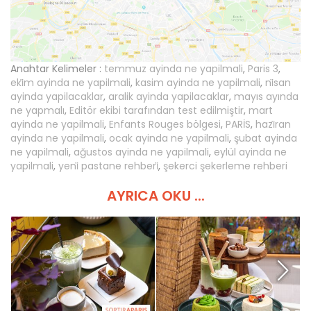
Anahtar Kelimeler :
temmuz ayinda ne yapilmali
,
Paris 3
,
eki̇m ayinda ne yapilmali
,
kasim ayinda ne yapilmali
,
ni̇san
ayinda yapilacaklar
,
aralik ayinda yapilacaklar
,
mayıs ayında
ne yapmalı
,
Editör ekibi tarafından test edilmiştir
,
mart
ayinda ne yapilmali
,
Enfants Rouges bölgesi
,
PARİS
,
hazi̇ran
ayinda ne yapilmali
,
ocak ayinda ne yapilmali
,
şubat ayinda
ne yapilmali
,
ağustos ayinda ne yapilmali
,
eylül ayinda ne
yapilmali
,
yeni̇ pastane rehberi̇
,
şekerci şekerleme rehberi
AYRICA OKU ...